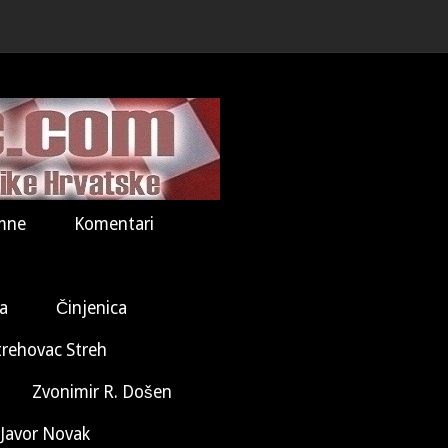
mne
Komentari
la
Činjenica
trehovac Streh
Zvonimir R. Došen
Javor Novak