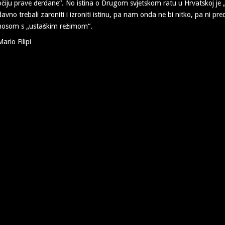
očiju prave đerdane“. No istina o Drugom svjetskom ratu u Hrvatskoj je
davno trebali zaroniti i izroniti istinu, pa nam onda ne bi nitko, pa ni 
nosom s „ustaškim režimom“.
Mario Filipi