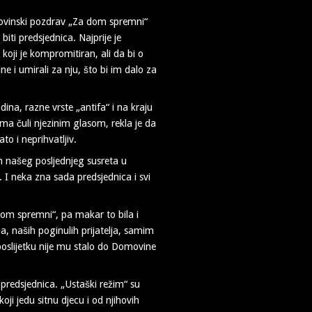
omovinski pozdrav „Za dom spremni“
biti predsjednica. Najprije je
v koji je kompromitiran, ali da bi o
ne i umirali za nju, što bi im dalo za
ina, razne vrste „antifa“ i na kraju
ima čuli njezinim glasom, rekla je da
 i neprihvatljiv.
m našeg posljednjeg susreta u
. I neka zna sada predsjednica i svi
om spremni“, pa makar to bila i
a, naših poginulih prijatelja, samim
poslijetku nije mu stalo do Domovine
predsjednica. „Ustaški režim“ su
oji jedu sitnu djecu i od njihovih