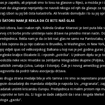
nas je zapeklo, ali pripisali smo to lovu na glasove u Rijeci, a možda je 
znati da ulagivanje neprijatelju ne navodi nikoga od njih da glasuje za nj
kraj) izbori su joj bili čista katastrofa. Ali hrvatski domoljubi i to su joj opro
U ŠATORU NAM JE REKLA DA ĆE BITI NAŠ GLAS
Uoči izbora, kao i nakon njih, Kolinda Grabar Kitarović je šest puta bil
prvoj crti borbe protiv uništenja naše države na prividno miran način. D
predsjednica. Rekla nam je da će biti naš glas ne samo na Pantovčaku, n
je bila svjesna da ju nije izabrao ni Bruxelles, ni Washington, ni New York
njoj vidjeli spas od velikosrpskog Balkana u koji nas je pet godina gurao
engleske kraljice Elizabete II. i njezinih „potrčka“. U jednom dijelu se je to 
posložila neke veze Hrvatske sa zemljama Višegradske skupine (Poljska,
baltičkih zemalja (Litva, Latvija i Estonija). Čak je i novog američkog 
nagovorila da podrži takvu asocijaciju država.
No druga strana medalje bila je vrlo tamna i mi smo se neprestano pravili
njezin dosadašnji dio mandata obilježila je najezda tzv. „migranata“, 
zadatak uništiti kršćansku Europu. Predsjednica ni malim prstom nije mak
i usprotivi se tom zlu. Iz toga se dade zaključiti da i ona i Angela Merkel 
istoga „gazdu“.