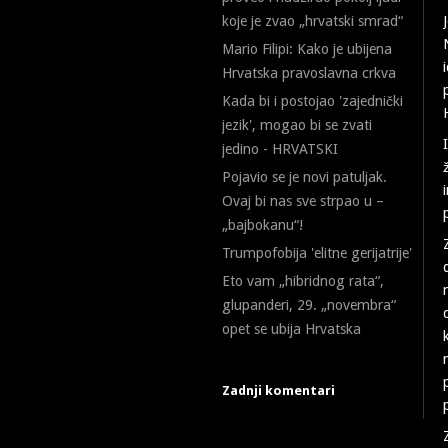
koje je zvao „hrvatski smrad“
Mario Filipi: Kako je ubijena
Hrvatska pravoslavna crkva
Kada bi i postojao 'zajednički
jezik', mogao bi se zvati
jedino - HRVATSKI
Pojavio se je novi patuljak.
Ovaj bi nas sve strpao u –
„bajbokanu“!
Trumpofobija 'elitne gerijatrije'
Eto vam „hibridnog rata“,
glupanderi, 29. „novembra“
opet se ubija Hrvatska
Zadnji komentari