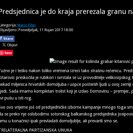
Predsjednica je do kraja prerezala granu na
Kategorija:
Mario Filipi
Objavljeno: Ponedjeljak, 11 Rujan 2017 18:00
f
Share
Save
Tužno je i teško nakon toliko vremena izreći tako strašnu rečenicu. Pre
Kitarović preskočila je rubikon i svrstala se uz provoditelje velikosrps
nekad miljenica hrvatskih domoljuba i uopće poštenih ljudi u ovoj zemlji 
sjedi. Sada imamo kompletan trolist koji je izdao Domovinu – premijer, p
svi pušu u isti rog.
Svo ovo vrijeme još od predsjedničke izborne kampanje mnogo toga smo to
da se preko nje oslobodimo sotonskog balkanskog predsjednika Josipović
umu u konačnici ipak prevladati domoljublje, ali prevarili smo se.
TRILATERALNA PARTIZANSKA UNUKA