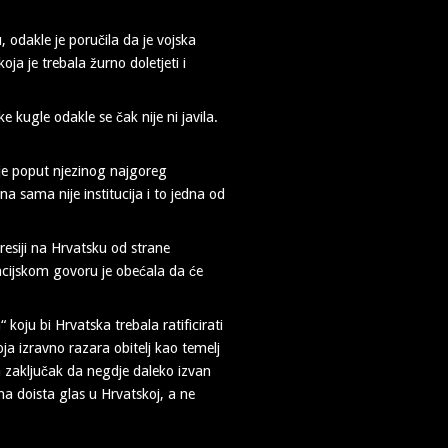
, odakle je poručila da je vojska
ja je trebala žurno doletjeti i
 kugle odakle se čak nije ni javila.
 je poput njezinog najgoreg
na sama nije institucija i to jedna od
gresiji na Hrvatsku od strane
acijskom govoru je obećala da će
oju bi Hrvatska trebala ratificirati
ja izravno razara obitelj kao temelj
na zaključak da negdje daleko izvan
ona doista glas u Hrvatskoj, a ne