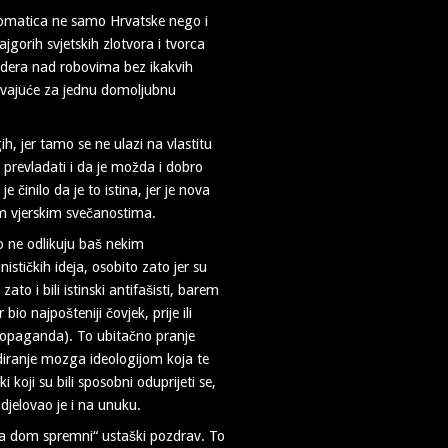
plomatica ne samo Hrvatske nego i
jgorih svjetskih zlotvora i tvorca
jardera nad robovima bez ikakvih
ižavajuće za jednu domoljubnu
h, jer tamo se ne ulazi na vlastitu
e prevladati i da je možda i dobro
činilo da je to istina, jer je nova
im vjerskim svečanostima.
o ne odlikuju baš nekim
ističkih ideja, osobito zato jer su
zato i bili istinski antifašisti, barem
o najpošteniji čovjek, prije ili
propaganda). To ubitačno pranje
iranje mozga ideologijom koja te
ki koji su bili sposobni oduprijeti se,
djelovao je i na unuku.
„Za dom spremni“ ustaški pozdrav. To