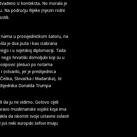
i izvađeno iz konteksta. No morala je
u. Na području Rijeke (njezin rodni
stili.
a s nama u prosvjedničkom šatoru, na
ošla je dva puta i kao izabrana
ego i u svjetskoj diplomaciji. Tada
, nego hrvatski domoljubi koji su u
 Josipović plešući po notama
i ostvarilo, jer je predsjednica
 Češka, Slovačka i Mađarska), te
predsjednika Donalda Trumpa
 da ju ne vidimo. Gotovo cijeli
zapravo muslimanske vojske koja ima
la da iskoristi svoje ustavne ovlasti
i još neki europski šefovi imaju