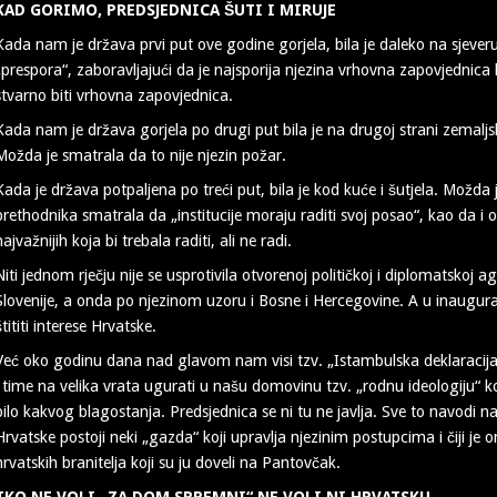
KAD GORIMO, PREDSJEDNICA ŠUTI I MIRUJE
Kada nam je država prvi put ove godine gorjela, bila je daleko na sjeveru
„prespora“, zaboravljajući da je najsporija njezina vrhovna zapovjednica ko
stvarno biti vrhovna zapovjednica.
Kada nam je država gorjela po drugi put bila je na drugoj strani zemaljske
Možda je smatrala da to nije njezin požar.
Kada je država potpaljena po treći put, bila je kod kuće i šutjela. Možda
prethodnika smatrala da „institucije moraju raditi svoj posao“, kao da i o
najvažnijih koja bi trebala raditi, ali ne radi.
Niti jednom rječju nije se usprotivila otvorenoj političkoj i diplomatskoj a
Slovenije, a onda po njezinom uzoru i Bosne i Hercegovine. A u inaugur
štititi interese Hrvatske.
Već oko godinu dana nad glavom nam visi tzv. „Istambulska deklaracija“ k
i time na velika vrata ugurati u našu domovinu tzv. „rodnu ideologiju“ ko
bilo kakvog blagostanja. Predsjednica se ni tu ne javlja. Sve to navodi 
Hrvatske postoji neki „gazda“ koji upravlja njezinim postupcima i čiji je 
hrvatskih branitelja koji su ju doveli na Pantovčak.
TKO NE VOLI „ZA DOM SPREMNI“ NE VOLI NI HRVATSKU