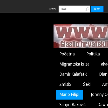
Traži...
Traži
Početna
Politika
Migrantska kriza
aka
Damir Kalafatić
Dian
ZmisiS
Šeki
An
Mario Filipi
Johnny O
Sanjin Baković
Dawn