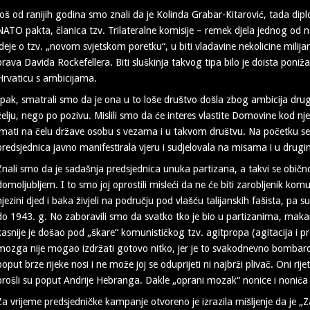
Još od ranijih godina smo znali da je Kolinda Grabar-Kitarović, tada di
NATO pakta, članica tzv. Trilateralne komisije – remek djela jednog od na
ideje o tzv. „novom svjetskom poretku“, u biti vladavine nekolicine mili
prava Davida Rockefellera. Biti sluškinja takvog tipa bilo je doista pon
Hrvaticu s ambicijama.
Ipak, smatrali smo da je ona u to loše društvo došla zbog ambicija drugi
želju, nego po pozivu. Mislili smo da će interes vlastite Domovine kod nj
imati na čelu države osobu s vezama i u takvom društvu. Na početku se je 
predsjednica javno manifestirala vjeru i sudjelovala na misama i u drug
Znali smo da je sadašnja predsjednica unuka partizana, a takvi se običn
domoljubljem. I to smo joj oprostili misleći da ne će biti zarobljenik komun
njezini djed i baka živjeli na području pod vlašću talijanskih fašista, pa su 
do 1943. g. No zaboravili smo da svatko tko je bio u partizanima, makar bi
kasnije je došao pod „škare“ komunističkog tzv. agitpropa (agitacija i 
mozga nije mogao izdržati gotovo nitko, jer je to svakodnevno bombard
poput brze rijeke nosi i ne može joj se oduprijeti ni najbrži plivač. Oni rijet
prošli su poput Andrije Hebranga. Dakle „oprani mozak“ nonice i nonića 
Za vrijeme predsjedničke kampanje otvoreno je izrazila mišljenje da je 