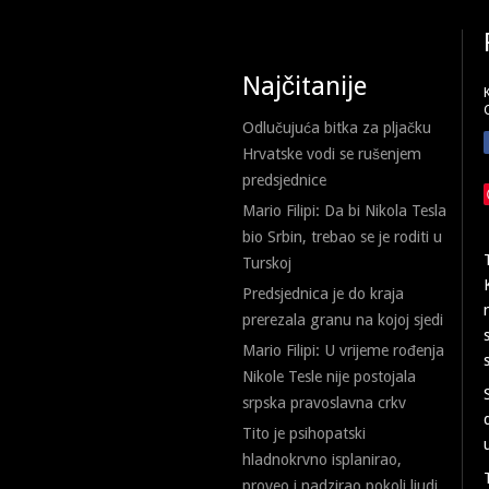
Najčitanije
Odlučujuća bitka za pljačku
Hrvatske vodi se rušenjem
predsjednice
Mario Filipi: Da bi Nikola Tesla
bio Srbin, trebao se je roditi u
Turskoj
Predsjednica je do kraja
prerezala granu na kojoj sjedi
Mario Filipi: U vrijeme rođenja
Nikole Tesle nije postojala
srpska pravoslavna crkv
Tito je psihopatski
hladnokrvno isplanirao,
proveo i nadzirao pokolj ljudi