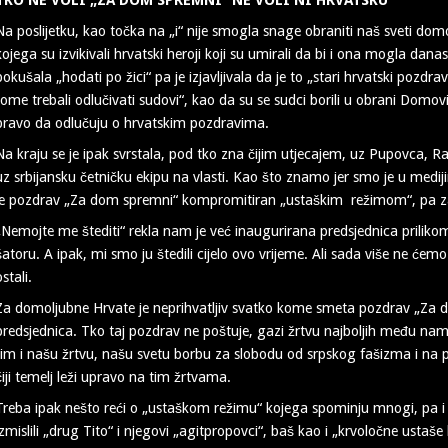
Na poslijetku, kao točka na „i“ nije smogla snage obraniti naš sveti d
kojega su izvikivali hrvatski heroji koji su umirali da bi i ona mogla danas 
pokušala „hodati po žici“ pa je izjavljivala da je to „stari hrvatski pozdra
tome trebali odlučivati sudovi“, kao da su se sudci borili u obrani Domovi
pravo da odlučuju o hrvatskim pozdravima.
Na kraju se je ipak svrstala, pod tko zna čijim utjecajem, uz Pupovca, Rad
uz srbijansku četničku ekipu na vlasti. Kao što znamo jer smo je u medij
je pozdrav „Za dom spremni“ kompromitiran „ustaškim režimom“, pa zato
„Nemojte me štediti“ rekla nam je već inaugurirana predsjednica priliko
šatoru. A ipak, mi smo ju štedili cijelo ovo vrijeme. Ali sada više ne ćemo
ostali.
Za domoljubne Hrvate je neprihvatljiv svatko kome smeta pozdrav „Za d
predsjednica. Tko taj pozdrav ne poštuje, gazi žrtvu najboljih među nam
tim i našu žrtvu, našu svetu borbu za slobodu od srpskog fašizma i na 
čiji temelj leži upravo na tim žrtvama.
Treba ipak nešto reći o „ustaškom režimu“ kojega spominju mnogi, pa i 
izmislili „drug Tito“ i njegovi „agitpropovci“, baš kao i „krvoločne ustaše k