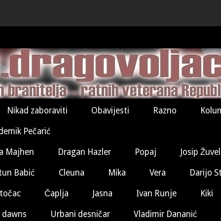
Nikad zaboraviti
Obavijesti
Razno
Kolu
demik Pečarić
a Majhen
Dragan Hazler
Popaj
Josip Žuve
tun Babić
Cleuna
Mika
Vera
Darijo S
točac
Čaplja
Jasna
Ivan Runje
Kiki
 dawns
Urbani desničar
Vladimir Dananić