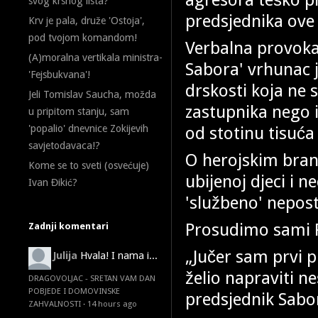
svog krsnog lista?
predsjednika ove
Krv je pala, druže 'Ostoja',
pod tvojom komandom!
Verbalna provoka
(A)moralna vertikala ministra-
Sabora' vrhunac 
'Fejsbukvana'!
drskosti koja ne 
Jeli Tomislav Saucha, možda
zastupnika nego i
u pripitom stanju, sam
od stotinu tisuća
'popalio' dnevnice Zokijevih
savjetodavaca!?
O herojskim bran
Kome se to sveti (osvećuje)
ubijenoj djeci i
Ivan Đikić?
'službeno' nepost
Prosudimo sami P
Zadnji komentari
„Jučer sam prvi 
Julija
Hvala! I nama i...
želio napraviti n
DRAGOVOLJAC - SRETAN VAM DAN
POBJEDE I DOMOVINSKE
predsjednik Sabor
ZAHVALNOSTI
·
14 hours ago