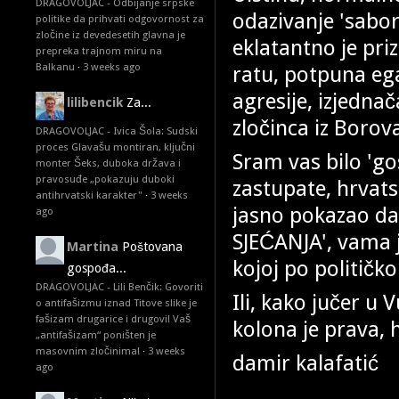
DRAGOVOLJAC - Odbijanje srpske
odazivanje 'sabo
politike da prihvati odgovornost za
zločine iz devedesetih glavna je
eklatantno je pri
prepreka trajnom miru na
Balkanu
·
3 weeks ago
ratu, potpuna ega
agresije, izjedna
lilibencik
Za...
zločinca iz Borov
DRAGOVOLJAC - Ivica Šola: Sudski
proces Glavašu montiran, ključni
Sram vas bilo 'go
monter Šeks, duboka država i
pravosuđe „pokazuju duboki
zastupate, hrvats
antihrvatski karakter"
·
3 weeks
jasno pokazao da
ago
SJEĆANJA', vama j
Martina
Poštovana
kojoj po političk
gospođa...
DRAGOVOLJAC - Lili Benčik: Govoriti
Ili, kako jučer u
o antifašizmu iznad Titove slike je
fašizam drugarice i drugovi! Vaš
kolona je prava, 
„antifašizam“ poništen je
masovnim zločinima!
·
3 weeks
damir kalafatić
ago