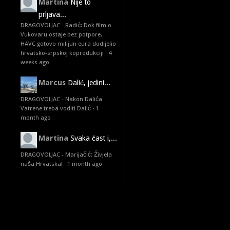
Martina
Nije to
prljava...
DRAGOVOLJAC - Radić: Dok film o
Vukovaru ostaje bez potpore,
HAVC gotovo milijun eura dodijelio
hrvatsko-srpskoj koprodukciji
·
4
weeks ago
Marcus
Dalić, jedini...
DRAGOVOLJAC - Nakon Dalića
Vatrene treba voditi Dalić
·
1
month ago
Martina
Svaka čast i,...
DRAGOVOLJAC - Marijačić: Živjela
naša Hrvatska!
·
1 month ago