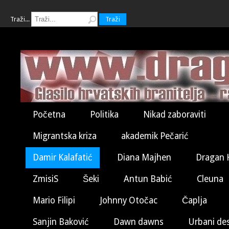
Traži...
Traži
Početna
Politika
Nikad zaboraviti
Migrantska kriza
akademik Pečarić
Damir Kalafatić
Diana Majhen
Dragan 
ZmisiS
Šeki
Antun Babić
Cleuna
Mario Filipi
Johnny Otočac
Čaplja
Sanjin Baković
Dawn dawns
Urbani de