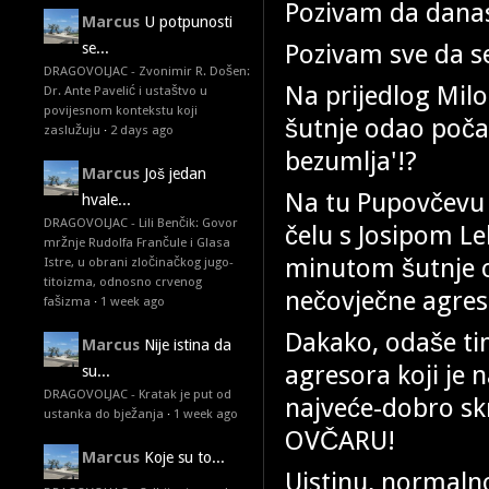
Pozivam da dan
Marcus
U potpunosti
Pozivam sve da s
se...
DRAGOVOLJAC - Zvonimir R. Došen:
Na prijedlog Mil
Dr. Ante Pavelić i ustaštvo u
povijesnom kontekstu koji
šutnje odao počas
zaslužuju
·
2 days ago
bezumlja'!?
Marcus
Još jedan
Na tu Pupovčevu 
hvale...
DRAGOVOLJAC - Lili Benčik: Govor
čelu s Josipom L
mržnje Rudolfa Frančule i Glasa
minutom šutnje o
Istre, u obrani zločinačkog jugo-
titoizma, odnosno crvenog
nečovječne agres
fašizma
·
1 week ago
Dakako, odaše ti
Marcus
Nije istina da
agresora koji je
su...
DRAGOVOLJAC - Kratak je put od
najveće-dobro sk
ustanka do bježanja
·
1 week ago
OVČARU!
Marcus
Koje su to...
Uistinu, normalno