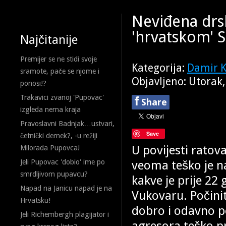
Neviđena drs
'hrvatskom' 
Najčitanije
Premijer se ne stidi svoje
Kategorija:
Damir K
sramote, pače se njome i
Objavljeno: Utorak
ponosi!?
Trakavici zvanoj 'Pupovac'
f
Share
izgleda nema kraja
Pravoslavni Badnjak…ustvari,
Save
četnički dernek?, -u režiji
U povijesti ratova
Milorada Pupovca!
veoma teško je na
Jeli Pupovac 'dobio' ime po
smrdljivom pupavcu?
kakve je prije 22
Napad na Janicu napad je na
Vukovaru. Počini
Hrvatsku!
dobro i odavno p
Jeli Richembergh plagijator i
agresora teško pr