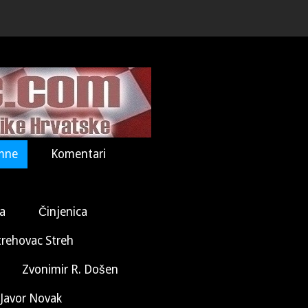
mne
Komentari
la
Činjenica
trehovac Streh
Zvonimir R. Došen
Javor Novak