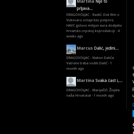
Martina
Nije to
prljava...
DRAGOVOLJAC - Radić: Dok film o
Vukovaru ostaje bez potpore,
HAVC gotovo milijun eura dodijelio
hrvatsko-srpskoj koprodukciji
·
4
weeks ago
Marcus
Dalić, jedini...
DRAGOVOLJAC - Nakon Dalića
Vatrene treba voditi Dalić
·
1
month ago
Martina
Svaka čast i,...
DRAGOVOLJAC - Marijačić: Živjela
naša Hrvatska!
·
1 month ago