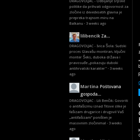
DRAGOVOLJAC - Odbijanje srpske
politike da prihvati odgovornost za
zločine iz devedesetih glavna je
prepreka trajnom miru na
Balkanu
·
3 weeks ago
lilibencik
Za...
DRAGOVOLJAC - Ivica Šola: Sudski
proces Glavašu montiran, ključni
monter Šeks, duboka država i
pravosuđe „pokazuju duboki
antihrvatski karakter"
·
3 weeks
ago
Martina
Poštovana
gospođa...
DRAGOVOLJAC - Lili Benčik: Govoriti
o antifašizmu iznad Titove slike je
fašizam drugarice i drugovi! Vaš
„antifašizam“ poništen je
masovnim zločinima!
·
3 weeks
ago