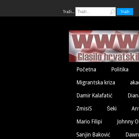
Traži...
Traži
Početna
Politika
Migrantska kriza
aka
Damir Kalafatić
Dian
ZmisiS
Šeki
An
Mario Filipi
Johnny O
Sanjin Baković
Dawn