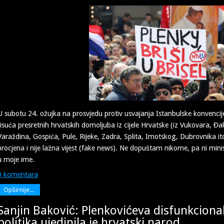
U subotu 24. ožujka na prosvjedu protiv usvajanja Istanbulske konvenci
tisuća presretnih hrvatskih domoljuba iz cijele Hrvatske (iz Vukovara, Đ
Varaždina, Gospića, Pule, Rijeke, Zadra, Splita, Imotskog, Dubrovnika itd.
procjena i nije lažna vijest (fake news). Ne dopuštam nikome, pa ni mini
u moje ime.
0 komentara
Opširnije...
Sanjin Baković: Plenkovićeva disfunkcion
politika ujedinila je hrvatski narod