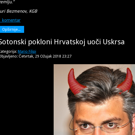
zemlju.”
Juri Bezmenov, KGB
1 komentar
Opširnije...
Sotonski pokloni Hrvatskoj uoči Uskrsa
Kategorija:
Mario Filipi
Objavljeno: Četvrtak, 29 Ožujak 2018 23:27