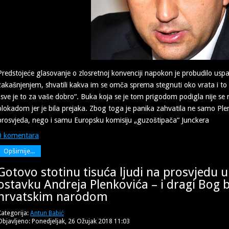
Predstojeće glasovanje o zlosretnoj konvenciji napokon je probudilo usp
zakašnjenjem, shvatili kakva im se omča sprema stegnuti oko vrata i to
„sve je to za vaše dobro“. Buka koja se je tom prigodom podigla nije s
blokadom jer je bila prejaka. Zbog toga je panika zahvatila ne samo Pl
prosvjeda, nego i samu Europsku komisiju „guzoštipača“ Junckera
0 komentara
Opširnije...
Gotovo stotinu tisuća ljudi na prosvjedu u
ostavku Andreja Plenkovića – i dragi Bog b
hrvatskim narodom
Kategorija:
Antun Babić
Objavljeno: Ponedjeljak, 26 Ožujak 2018 11:03