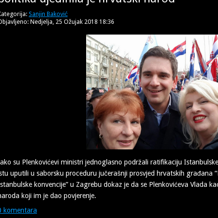
Kategorija:
Sanjin Baković
Objavljeno: Nedjelja, 25 Ožujak 2018 18:36
Iako su Plenkovićevi ministri jednoglasno podržali ratifikaciju Istanbulsk
istu uputili u saborsku proceduru jučerašnji prosvjed hrvatskih građana “H
Istanbulske konvencije” u Zagrebu dokaz je da se Plenkovićeva Vlada ka
naroda koji im je dao povjerenje.
0 komentara