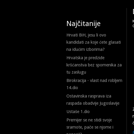
Najčitanije
Hrvati BiH, jesu li ovo
kandidati za koje ćete glasati
na idućim izborima?
Hrvatska je predziđe
kršćanstva bez spomenika za
tu zaslugu
Birokracija - vlast nad robljem
14.dio
Ostavinska rasprava iza
raspada obadvije Jugoslavije
Ustaše 1.dio
Premijer se ne stidi svoje
sramote, pače se njome i