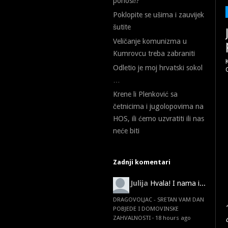
ponosi!?
Poklopite se ušima i zauvijek
šutite
Veličanje komunizma u
Kumrovcu treba zabraniti
Odletio je moj hrvatski sokol
…
Krene li Plenković sa
četnicima i jugolopovima na
HOS, ili ćemo uzvratiti ili nas
neće biti
Zadnji komentari
Julija
Hvala! I nama i...
DRAGOVOLJAC - SRETAN VAM DAN
POBJEDE I DOMOVINSKE
ZAHVALNOSTI
·
18 hours ago