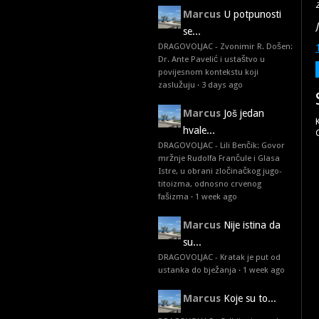
Marcus
U potpunosti
se...
DRAGOVOLJAC - Zvonimir R. Došen:
Dr. Ante Pavelić i ustaštvo u
povijesnom kontekstu koji
zaslužuju
·
3 days ago
Marcus
Još jedan
hvale...
DRAGOVOLJAC - Lili Benčik: Govor
mržnje Rudolfa Frančule i Glasa
Istre, u obrani zločinačkog jugo-
titoizma, odnosno crvenog
fašizma
·
1 week ago
Marcus
Nije istina da
su...
DRAGOVOLJAC - Kratak je put od
ustanka do bježanja
·
1 week ago
Marcus
Koje su to...