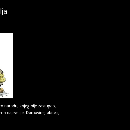
lja
om narodu, kojeg nije zastupao,
ma najsvetije: Domovine, obitelji,