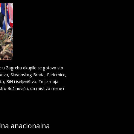
je u Zagrebu okupilo se gotovo sto
akova, Slavonskog Broda, Pleternice,
), BiH i iseljeništva. To je moja
stru Božinoviću, da misli za mene i
alna anacionalna