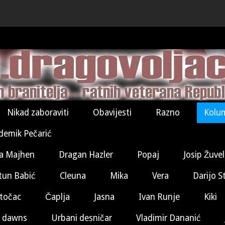
Nikad zaboraviti
Obavijesti
Razno
Kolu
demik Pečarić
a Majhen
Dragan Hazler
Popaj
Josip Žuve
tun Babić
Cleuna
Mika
Vera
Darijo S
točac
Čaplja
Jasna
Ivan Runje
Kiki
 dawns
Urbani desničar
Vladimir Dananić