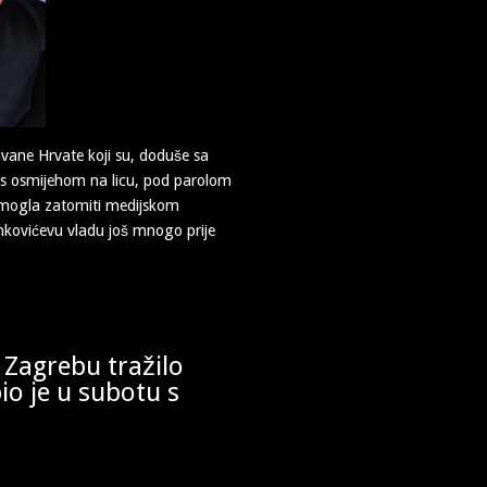
avane Hrvate koji su, doduše sa
 s osmijehom na licu, pod parolom
e mogla zatomiti medijskom
enkovićevu vladu još mnogo prije
 Zagrebu tražilo
io je u subotu s