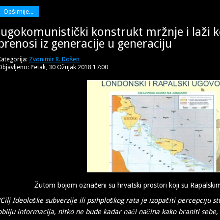
Opširnije...
Jugokomunistički konstrukt mržnje i laži k
prenosi iz generacije u generaciju
Kategorija:
Zvonimir R. Došen
Objavljeno: Petak, 30 Ožujak 2018 17:00
Žutom bojom označeni su hrvatski prostori koji su Rapalskim 
“Cilj Ideološke subverzije ili psihploškog rata je izopačiti percepciju 
obilju informacija, nitko ne bude kadar naći načina kako braniti sebe, s