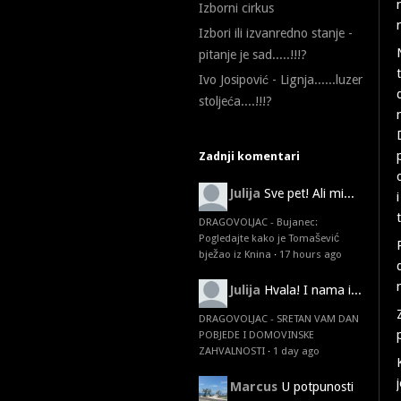
Izborni cirkus
Izbori ili izvanredno stanje -
pitanje je sad.....!!!?
Ivo Josipović - Lignja......luzer
stoljeća....!!!?
Zadnji komentari
Julija
Sve pet! Ali mi...
DRAGOVOLJAC - Bujanec:
Pogledajte kako je Tomašević
bježao iz Knina
·
17 hours ago
Julija
Hvala! I nama i...
DRAGOVOLJAC - SRETAN VAM DAN
POBJEDE I DOMOVINSKE
ZAHVALNOSTI
·
1 day ago
Marcus
U potpunosti