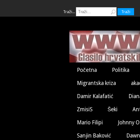
Traži...
Traži
Početna
Politika
Migrantska kriza
aka
Damir Kalafatić
Dian
ZmisiS
Šeki
An
Mario Filipi
Johnny O
Sanjin Baković
Dawn