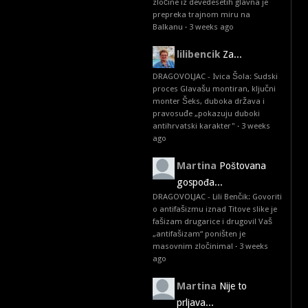
zločine iz devedesetih glavna je
prepreka trajnom miru na
Balkanu
·
3 weeks ago
lilibencik
Za...
DRAGOVOLJAC - Ivica Šola: Sudski
proces Glavašu montiran, ključni
monter Šeks, duboka država i
pravosuđe „pokazuju duboki
antihrvatski karakter"
·
3 weeks
ago
Martina
Poštovana
gospođa...
DRAGOVOLJAC - Lili Benčik: Govoriti
o antifašizmu iznad Titove slike je
fašizam drugarice i drugovi! Vaš
„antifašizam“ poništen je
masovnim zločinima!
·
3 weeks
ago
Martina
Nije to
prljava...