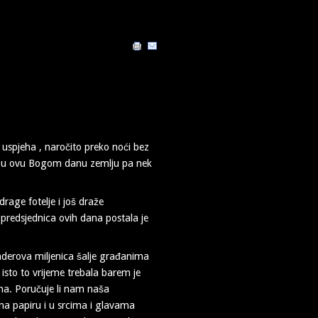
spjeha , naročito preko noći bez
ođu u ovu Bogom danu zemlju pa nek
age fotelje i još draže
predsjednica ovih dana postala je
anaderova miljenica šalje građanima
 isto to vrijeme trebala barem je
jana. Poručuje li nam naša
na papiru i u srcima i glavama