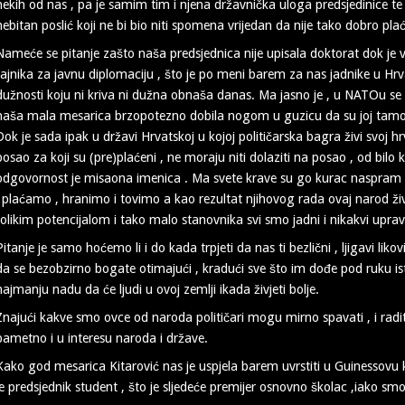
nekih od nas , pa je samim tim i njena državnička uloga predsjedinice te
nebitan poslić koji ne bi bio niti spomena vrijedan da nije tako dobro pl
Nameće se pitanje zašto naša predsjednica nije upisala doktorat dok je
tajnika za javnu diplomaciju , što je po meni barem za nas jadnike u Hr
dužnosti koju ni kriva ni dužna obnaša danas. Ma jasno je , u NATOu se ip
naša mala mesarica brzopotezno dobila nogom u guzicu da su joj tamo 
Dok je sada ipak u državi Hrvatskoj u kojoj političarska bagra živi svoj hrv
posao za koji su (pre)plaćeni , ne moraju niti dolaziti na posao , od bilo
odgovornost je misaona imenica . Ma svete krave su go kurac naspram 
i plaćamo , hranimo i tovimo a kao rezultat njihovog rada ovaj narod ži
tolikim potencijalom i tako malo stanovnika svi smo jadni i nikakvi uprav
Pitanje je samo hoćemo li i do kada trpjeti da nas ti bezlični , ljigavi liko
da se bezobzirno bogate otimajući , kradući sve što im dođe pod ruku i
najmanju nadu da će ljudi u ovoj zemlji ikada živjeti bolje.
Znajući kakve smo ovce od naroda političari mogu mirno spavati , i raditi
pametno i u interesu naroda i države.
Kako god mesarica Kitarović nas je uspjela barem uvrstiti u Guinessovu k
je predsjednik student , što je sljedeće premijer osnovno školac ,iako smo