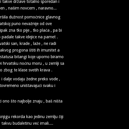
 i takve države totalno sporedan i
aćen , našim novcem , naravno...
 vršila dužnost pomoćnice glavnog
vatskoj puno nevažnije od ove
ak zna tko pije , tko plaća , pa bi
padale takve idejice na pamet .
atski san, krade , laže , ne radi
 kakvog progona štiti ih imunitet a
statusa bitangi koje uporno biramo
vi hrvatsku noćnu moru , u zemlji sa
o zbog te klase svetih krava .
vi i dalje vodaju žedne preko vode ,
stovremeno uništavajući svaku i
 ono što najbolje znaju , baš ništa
njigu rekorda kao jedinu zemlju čiji
 takvu budaletinu već imali....