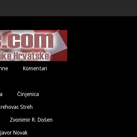
mne
Komentari
la
Činjenica
trehovac Streh
Zvonimir R. Došen
Javor Novak