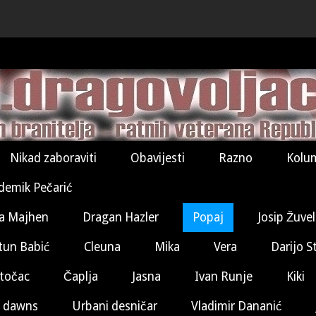
Nikad zaboraviti
Obavijesti
Razno
Kolu
demik Pečarić
a Majhen
Dragan Hazler
Popaj
Josip Žuve
tun Babić
Cleuna
Mika
Vera
Darijo S
točac
Čaplja
Jasna
Ivan Runje
Kiki
 dawns
Urbani desničar
Vladimir Dananić