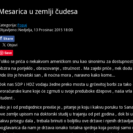
Mesarica u zemlji čudesa
Kategorija:
Popaj
Objavljeno: Nedjelja, 13 Prosinac 2015 18:00
f
Share
Save
Toliko se priča o nekakvom američkom snu kao sinonimu za dostupnost u
obzira na porijeklo , obrazovanje , stručnost . Ma zajebi priče , nek d
vide što je hrvatski san , ili noćna mora , naravno kako kome...
Dok nas SDP i HDZ vodaju žedne preko mosta u grčevitoj borbi za tako dr
proračunske kune koje će zgrnuti u svoje preduboke džepove , naša vrla 
student .
Ako je i od predsjednice previše je , pitanje je koju i kakvu poruku to S
ove zemlje upisom na doktorski studij u trajanju od pet godina , dok bi u
takvu prisegu dala , trebala brinuti o boljitku ove države i njenih državl
poglavarica da nam je država ionako totalna sprdnja koja postoji samo 