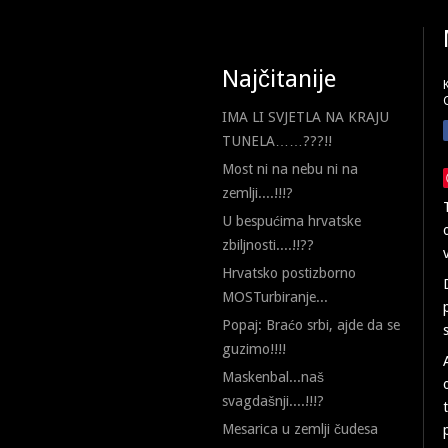
Najčitanije
IMA LI SVJETLA NA KRAJU
TUNELA……???!!
Most ni na nebu ni na
zemlji....!!!?
U bespućima hrvatske
zbiljnosti....!!??
Hrvatsko postizborno
MOSTurbiranje...
Popaj: Braćo srbi, ajde da se
guzimo!!!!
Maskenbal...naš
svagdašnji....!!!?
Mesarica u zemlji čudesa