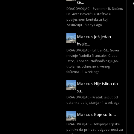
se...
DRAGOVOLJAC - Zvonimir R. Došen:
Dr. Ante Pavelić i ustaštvo u
povijesnom kontekstu koji
zaslužuju
·
3 days ago
Marcus
Još jedan
hvale...
DRAGOVOLJAC - Lili Benčik: Govor
mržnje Rudolfa Frančule i Glasa
Istre, u obrani zločinačkog jugo-
titoizma, odnosno crvenog
fašizma
·
1 week ago
Marcus
Nije istina da
su...
DRAGOVOLJAC - Kratak je put od
ustanka do bježanja
·
1 week ago
Marcus
Koje su to...
DRAGOVOLJAC - Odbijanje srpske
politike da prihvati odgovornost za