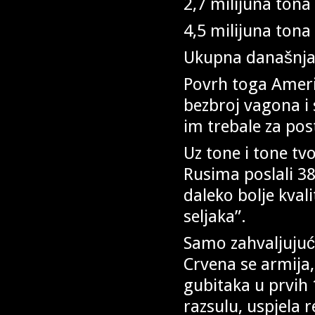
2,7 milijuna tona
4,5 milijuna tona
Ukupna današnja v
Povrh toga Ameri
bezbroj vagona i 
im trebale za pos
Uz tone i tone tv
Rusima poslali 38
daleko bolje kval
seljaka”.
Samo zahvaljujuć
Crvena se armija,
gubitaka u prvih
razsulu, uspjela r