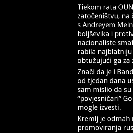
Tiekom rata OUN s
zatočeništvu, na 
s Andreyem Melny
boljševika i prot
nacionaliste smat
rabila najblatnij
obtužujući ga za
Znači da je i Ban
od tjedan dana us
sam mislio da su
“povjesničari” Go
mogle izvesti.
Kremlj je odmah
promoviranja rus