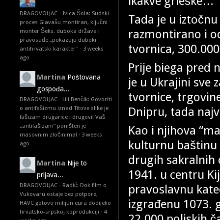
ikakve grieške…”
DRAGOVOLJAC - Ivica Šola: Sudski
Tada je u iztočnu
proces Glavašu montiran, ključni
razmontirano i od
monter Šeks, duboka država i
pravosuđe „pokazuju duboki
tvornica, 300.000
antihrvatski karakter"
·
3 weeks
ago
Prije biega pred
Martina
Poštovana
je u Ukrajini sve
gospođa...
tvornice, trgovin
DRAGOVOLJAC - Lili Benčik: Govoriti
Dnipru, tada najv
o antifašizmu iznad Titove slike je
fašizam drugarice i drugovi! Vaš
„antifašizam“ poništen je
Kao i njihova “ma
masovnim zločinima!
·
3 weeks
kulturnu baštinu 
ago
drugih sakralnih 
Martina
Nije to
1941. u centru Ki
prljava...
DRAGOVOLJAC - Radić: Dok film o
pravoslavnu kate
Vukovaru ostaje bez potpore,
izgrađenu 1073. g
HAVC gotovo milijun eura dodijelio
hrvatsko-srpskoj koprodukciji
·
4
22.000 poljskih č