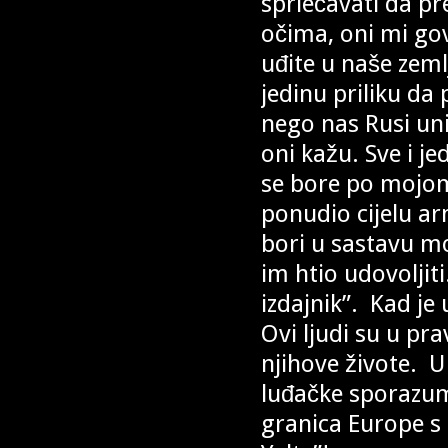
spriečavati da p
očima, oni mi gov
uđite u naše zem
jedinu priliku da
nego nas Rusi uniš
oni kažu. Sve i j
se bore po mojom
ponudio cijelu a
bori u sastavu moj
im htio udovoljit
izdajnik”. Kad je
Ovi ljudi su u pr
njihove živote. 
luđačke sporazume
granica Europe s 