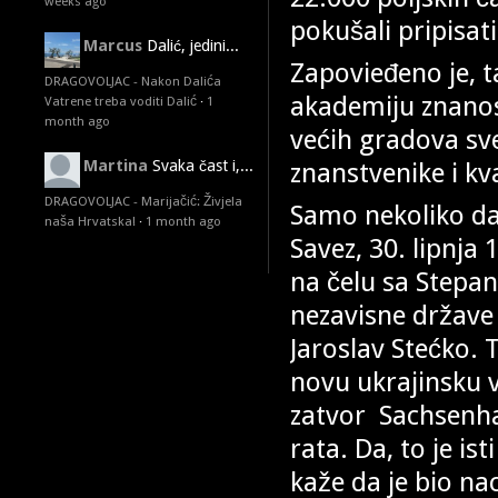
weeks ago
pokušali pripisa
Marcus
Dalić, jedini...
Zapovieđeno je, t
DRAGOVOLJAC - Nakon Dalića
akademiju znanosti
Vatrene treba voditi Dalić
·
1
month ago
većih gradova sve
znanstvenike i kva
Martina
Svaka čast i,...
DRAGOVOLJAC - Marijačić: Živjela
Samo nekoliko da
naša Hrvatska!
·
1 month ago
Savez, 30. lipnja
na čelu sa Stepa
nezavisne države 
Jaroslav Stećko. 
novu ukrajinsku vl
zatvor Sachsenha
rata. Da, to je i
kaže da je bio nac