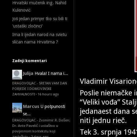
Hrvatski mučenik ing. Nahid
Kulenović
Još jedan primjer tko su bili ti
'ustaški zločinci'
Ima li ijedan narod na svietu
sličan nama Hrvatima ?
Zadnji komentari
Julija
Hvala! I nama i...
Vladimir Visarion
DRAGOVOLJAC - SRETAN VAM DAN
POBJEDE I DOMOVINSKE
Poslie niemačke i
ZAHVALNOSTI
·
16 hours ago
“Veliki vođa” Stal
Marcus
U potpunosti
jedanaest dana se
se...
niti jednu rieč.
DRAGOVOLJAC - Zvonimir R. Došen:
Dr. Ante Pavelić i ustaštvo u
Tek 3. srpnja 194
povijesnom kontekstu koji
zaslužuju
·
2 days ago