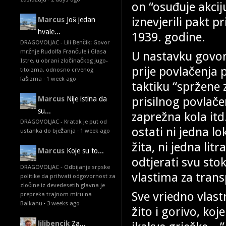
on “osuđuje akciju
iznevjerili pakt p
Marcus
Još jedan
hvale...
1939. godine.
DRAGOVOLJAC - Lili Benčik: Govor
mržnje Rudolfa Frančule i Glasa
U nastavku govor
Istre, u obrani zločinačkog jugo-
prije povlačenja
titoizma, odnosno crvenog
fašizma
·
1 week ago
taktiku “spržene z
prisilnog povlače
Marcus
Nije istina da
su...
zaprežna kola itd.
DRAGOVOLJAC - Kratak je put od
ostati ni jedna l
ustanka do bježanja
·
1 week ago
žita, ni jedna lit
Marcus
Koje su to...
odtjerati svu sto
DRAGOVOLJAC - Odbijanje srpske
vlastima za trans
politike da prihvati odgovornost za
zločine iz devedesetih glavna je
Sve vriedno vlastn
prepreka trajnom miru na
Balkanu
·
3 weeks ago
žito i gorivo, koj
lilibencik
Za...