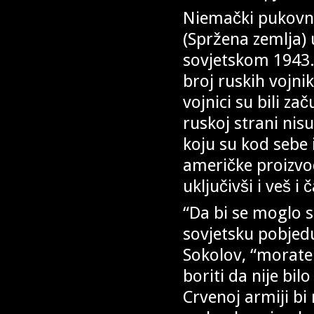
Niemački pukovnik
(Spržena zemlja) 
sovjetskom 1943. 
broj ruskih vojni
vojnici su bili za
ruskoj strani nis
koju su kod sebe i
američke proizvodn
uključivši i veš i 
“Da bi se moglo s
sovjetsku pobjedu
Sokolov, “morate 
boriti da nije bi
Crvenoj armiji bi 