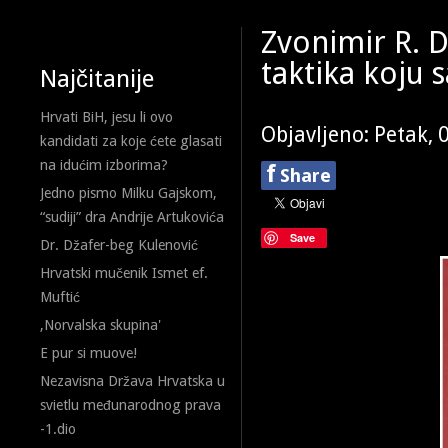
Zvonimir R. D
taktika koju
Najčitanije
Hrvati BiH, jesu li ovo
Objavljeno: Petak, 
kandidati za koje ćete glasati
na idućim izborima?
f
Share
Jedno pismo Milku Gajskom,
“sudiji” dra Andrije Artukovića
Save
Dr. Džafer-beg Kulenović
Hrvatski mučenik Ismet ef.
Muftić
,Norvalska skupina'
E pur si muove!
Nezavisna Država Hrvatska u
svietlu međunarodnog prava
-1.dio