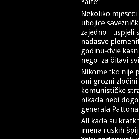
Yal
Nekoliko mjeseci 
ubojice saveznički
zajedno - uspjeli 
nadasve plemenit
godinu-dvie kasni
nego za čitavi svi
Nikome tko nije 
oni grozni zločini
komunističke str
nikada nebi dogo
generala Pattona
Ali kada su kratk
imena ruskih špij