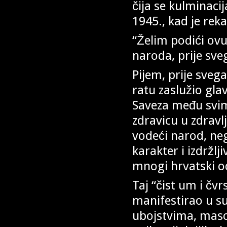
čija se kulminacij
1945., kad je rek
“Želim podići ovu
naroda, prije sv
Pijem, prije sveg
ratu zaslužio gl
Saveza među svim
zdravicu u zdravl
vodeći narod, neg
karakter i izdržlj
mnogi hrvatski od
Taj “čist um i čv
manifestirao u s
ubojstvima, maso