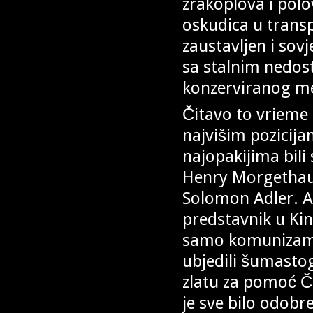
zrakoplova i polo
oskudica u transp
zaustavljen i sovj
sa stalnim nedos
konzerviranog me
Čitavo to vrieme S
najvišim pozicija
najopakijima bili 
Henry Morgethau 
Solomon Adler. Ad
predstavnik u Kin
samo komunizam u 
ubjedili šumasto
zlatu za pomoć Č
je sve bilo odob