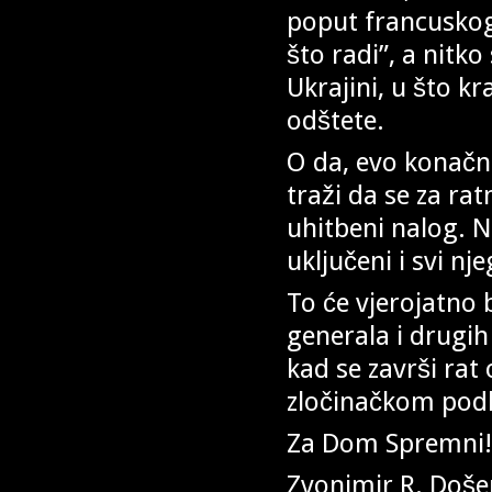
poput francuskog
što radi”, a nitko
Ukrajini, u što kr
odštete.
O da, evo konačno
traži da se za rat
uhitbeni nalog. N
uključeni i svi nj
To će vjerojatno 
generala i drugih
kad se završi rat
zločinačkom pod
Za Dom Spremni!
Zvonimir R. Doše