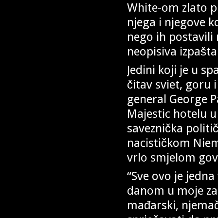
White-om zlato p
njega i njegove k
nego ih postavili
neopisiva izpašta
Jedini koji je u s
čitav sviet, goru 
general George Pa
Majestic hotelu u
saveznička politi
nacističkom Nie
vrlo smjelom govo
“Sve ovo je jedna
danom u moje zapo
mađarski, njemačk