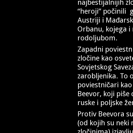
najbestijalnijih z
“heroji” počinili
Austriji i Mađars
Orbanu, kojega i
rodoljubom.
Zapadni poviestni
zločine kao osve
Sovjetskog Savez
zarobljenika. To 
poviestničari kao
Beevor, koji piše 
ruske i poljske ž
Protiv Beevora su
(od kojih su neki
zločinima) izjavl