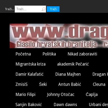
Traži...
Traži
Početna
Politika
Nikad zaboraviti
Migrantska kriza
akademik Pečarić
Damir Kalafatić
Diana Majhen
Dragan 
ZmisiS
Šeki
Antun Babić
Cleuna
Mario Filipi
Johnny Otočac
Čaplja
Sanjin Baković
Dawn dawns
Urbani de