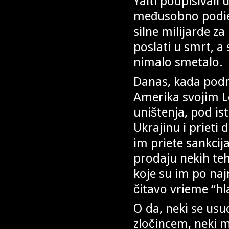
Yalti podpisivali
međusobno podiel
silne milijarde za
poslati u smrt, a 
nimalo smetalo.
Danas, kada podm
Amerika svojim 
uništenja, pod i
Ukrajinu i prieti
im priete sankcija
prodaju nekih teh
koje su im po naj
čitavo vrieme “hl
O da, neki se usu
zločincem, neki m