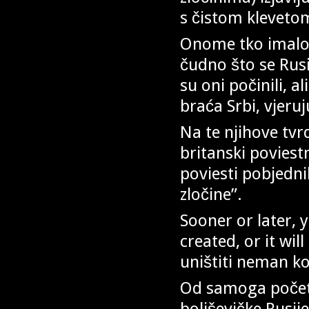
s čistom klevetom
Onome tko imalo
čudno što se Rusi
su oni počinili, a
braća Srbi, vjeruj
Na te njihove tvr
britanski poviest
poviesti pobjedn
zločine”.
Sooner or later, 
created, or it will
uništiti neman koju
Od samoga početk
boljševičke Rusije