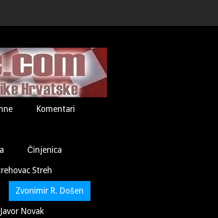
mne
Komentari
la
Činjenica
trehovac Streh
Zvonimir R. Došen
Javor Novak