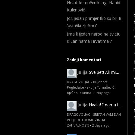
Hrvatski mučenik ing. Nahid
Kulenović
Još jedan primjer tko su bili ti
'ustaški zločinci'
Ima li ijedan narod na svietu
sličan nama Hrvatima ?
Zadnji komentari
Julija
Sve pet! Ali mi...
DRAGOVOLJAC - Bujanec:
Pogledajte kako je Tomašević
bježao iz Knina
·
1 day ago
Julija
Hvala! I nama i...
DRAGOVOLJAC - SRETAN VAM DAN
POBJEDE I DOMOVINSKE
ZAHVALNOSTI
·
2 days ago