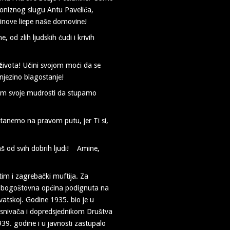
niznog slugu Antu Pavelića,
sinove liepe naše domovine!
od zlih ljudskih ćudi i krivih
života! Učini svojom moći da se
, njezino blagostanje!
aj nam svoje mudrosti da stupamo
tanemo na pravom putu, jer Ti si,
aš od svih dobrih ljudi! Amine,
tim i zagrebački muftija. Za
a bogoštovna općina podignuta na
atskoj. Godine 1935. bio je u
osnivača i dopredsjednikom Društva
9. godine i u javnosti zastupalo