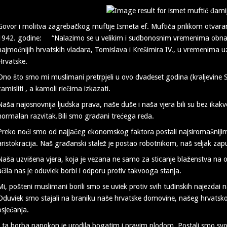
Govor i molitva zagrebačkog muftije Ismeta ef. Muftića prilikom otva
1942. godine: “Nalazimo se u velikim i sudbonosnim vremenima obnavlj
najmoćnijih hrvatskih vladara, Tomislava i Krešimira IV., u vremenima 
Hrvatske.
Ono što smo mi muslimani pretrpjeli u ovo dvadeset godina (kraljevine SH
zamisliti , a kamoli riečima izkazati.
Naša najosnovnija ljudska prava, naše duše i naša vjera bili su bez ikak
normalan razvitak.Bili smo građani trećega reda.
Preko noći smo od najjačeg ekonomskog faktora postali najsiromašniji
aristokracija. Naš građanski stalež je postao robotnikom, naš seljak zap
Naša uzvišena vjera, koja je vezana ne samo za sticanje blaženstva na
učila nas je oduviek borbi i odporu protiv takvooga stanja.
Mi, pošteni muslimani borili smo se uviek protiv svih tuđinskih najezdai
Oduviek smo stajali na braniku naše hrvatske domovine, našeg hrvatsk
osjećanja.
I ta borba napokon je urodila bogatim i pravim plodom. Postali smo svoj