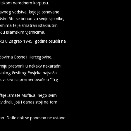
vatskom narodnom korpusu.
avnog vodstva, koje je osnovano
im što se brinuo za svoje vjernike,
blemima te je smatran istaknutim
eđu islamskim vjernicima.
u u Zagreb 1945. godine osudili na
radovima Bosne i Hercegovine.
miju pretvorili u nekakv nakaradni
vakog čestitog čovjeka najveća
govi krvnici preimenovaše u “Trg
tije Ismate Muftića, nego svim
idirali, još i danas stoji na tom
san. Dotle dok se ponovno ne ustane