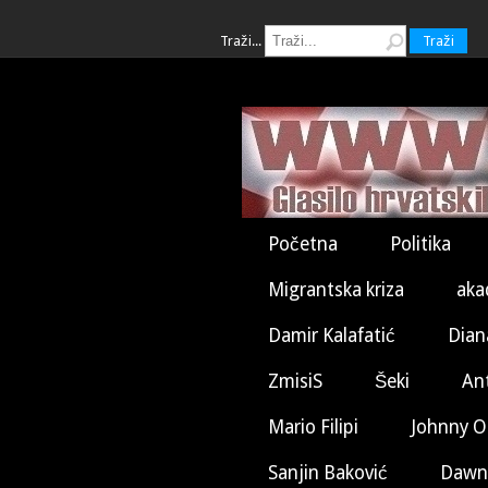
Traži...
Traži
Početna
Politika
Migrantska kriza
aka
Damir Kalafatić
Dian
ZmisiS
Šeki
An
Mario Filipi
Johnny O
Sanjin Baković
Dawn