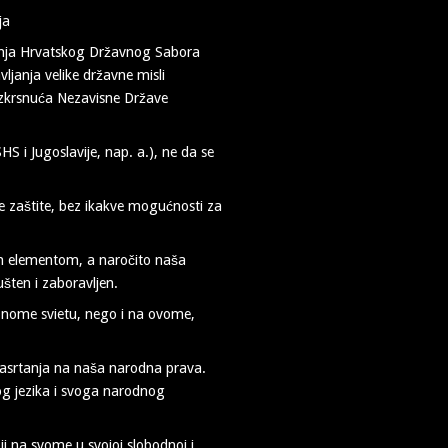
ranja Hrvatskog Državnog Sabora
anja velike državne misli
uzkrsnuća Nezavisne Države
S i Jugoslavije, nap. a.), ne da se
ve zaštite, bez ikakve mogućnosti za
m elementom, a naročito naša
ušten i zaboravljen.
 onome svietu, nego i na ovome,
 nasrtanja na naša narodna prava.
og jezika i svoga narodnog
i na svome u svojoj slobodnoj i