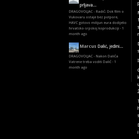
prljava...
DRAGOVOLJAC - Radić: Dok film o
Vukovaru ostaje bez potpore,
HAVC gotovo milijun eura dodijelio
hrvatsko-srpskoj koprodukciji
·
1
month ago
Marcus
Dalić, jedini...
DRAGOVOLJAC - Nakon Dalića
Vatrene treba voditi Dalić
·
1
month ago