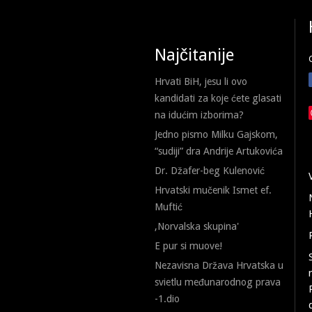
Najčitanije
Hrvati BiH, jesu li ovo
kandidati za koje ćete glasati
na idućim izborima?
Jedno pismo Milku Gajskom,
“sudiji” dra Andrije Artukovića
Dr. Džafer-beg Kulenović
Hrvatski mučenik Ismet ef.
Muftić
,Norvalska skupina'
E pur si muove!
Nezavisna Država Hrvatska u
svietlu međunarodnog prava
-1.dio