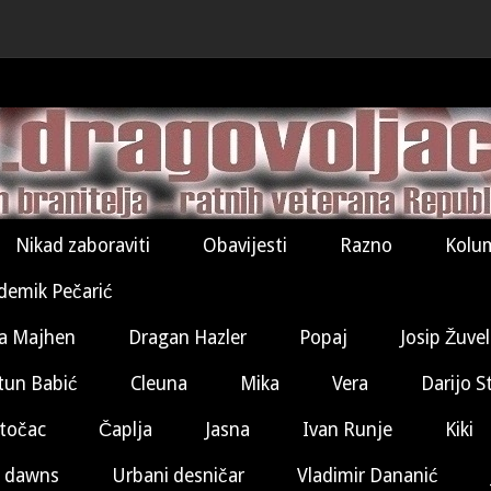
Nikad zaboraviti
Obavijesti
Razno
Kolu
demik Pečarić
a Majhen
Dragan Hazler
Popaj
Josip Žuve
tun Babić
Cleuna
Mika
Vera
Darijo S
točac
Čaplja
Jasna
Ivan Runje
Kiki
 dawns
Urbani desničar
Vladimir Dananić