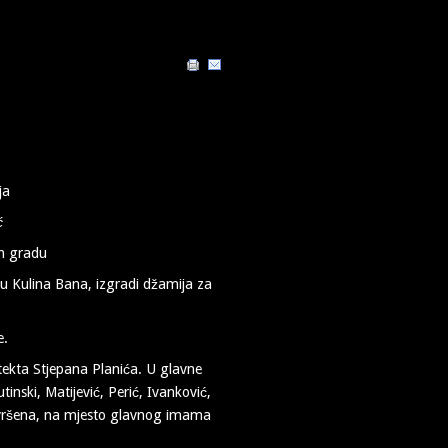
uftić
om gradu
u Kulina Bana, izgradi džamija za
e.
tekta Stjepana Planića. U glavne
utinski, Matijević, Perić, Ivanković,
dovršena, na mjesto glavnog imama