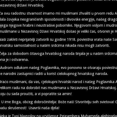
nezavisnoj državi Hrvatskoj.
Za ovu radostnu stvarnost imamo mi muslimani zhvaliti u prvom redu Al
dala čovjeka neograničenih sposobnosti i divovske energije, našeg drag
njega njegove hrabre i neustrašive pobornike. Njegovom voljom i mud
muslimane u Nezavisnoj Džavi Hrvatskoj došao je veliki čas, otvoren je H
Naši zakleti neprijatelji zatvorili su godine 1918. poviestna vrata naše Sa
hrvatsku samostalnost u našim srdcima nikada nisu mogli zatvoriti.
Želja za slobodom čitavoga hrvatskog naroda tinjala je u našim srdcima
ona je i ostvarena.
Mudrom odlukom našeg Poglavnika, evo ponovno se otvaraju poviestna 
će narodni zastupnici raditi u korist cielokupnog hrvatskog naroda.
Braćo muslimani, da vas, cjelokupni hrvatski narod i našeg Poglavnika
velikom radu na dobrobit nas muslimana u Nezavisnoj Državi Hrvatskoj.
koju ću sada proučiti, a vi popratite sa amin!
- U ime Boga, obćeg dobročinitelja: Bože naš! Stvoritelju svih svietova
našu skrušenost! Usavrši naša djela!
Neka je Tvoj blagoslov na uzvišenog Pejgambera Muhameda alejhissela