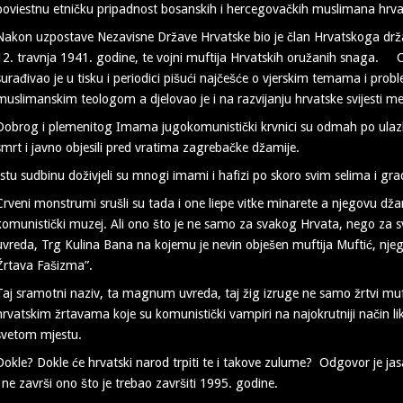
poviestnu etničku pripadnost bosanskih i hercegovačkih muslimana hr
Nakon uzpostave Nezavisne Države Hrvatske bio je član Hrvatskoga drž
12. travnja 1941. godine, te vojni muftija Hrvatskih oružanih snaga. Os
surađivao je u tisku i periodici pišući najčešće o vjerskim temama i pro
muslimanskim teologom a djelovao je i na razvijanju hrvatske svijesti m
Dobrog i plemenitog Imama jugokomunistički krvnici su odmah po ulazk
smrt i javno objesili pred vratima zagrebačke džamije.
Istu sudbinu doživjeli su mnogi imami i hafizi po skoro svim selima i g
Crveni monstrumi srušli su tada i one liepe vitke minarete a njegovu dža
komunistički muzej. Ali ono što je ne samo za svakog Hrvata, nego za s
uvreda, Trg Kulina Bana na kojemu je nevin obješen muftija Muftić, nje
Žrtava Fašizma”.
Taj sramotni naziv, ta magnum uvreda, taj žig izruge ne samo žrtvi muf
hrvatskim žrtavama koje su komunistički vampiri na najokrutniji način likv
svetom mjestu.
Dokle? Dokle će hrvatski narod trpiti te i takove zulume? Odgovor je ja
i ne završi ono što je trebao završiti 1995. godine.