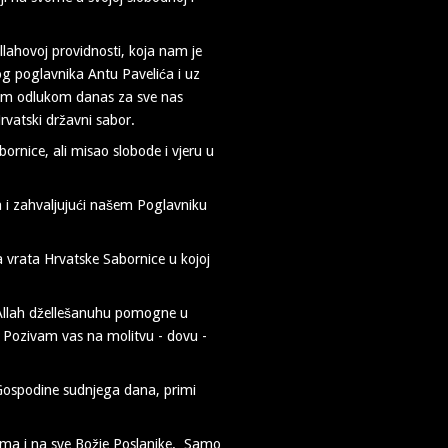
lahovoj providnosti, koja nam je
og poglavnika Antu Pavelića i uz
rom odlukom danas za sve nas
rvatski državni sabor.
bornice, ali misao slobode i vjeru u
 i zahvaljujući našem Poglavniku
vrata Hrvatske Sabornice u kojoj
 Allah džellešanuhu pomogne u
 Pozivam vas na molitvu - dovu -
! Gospodine sudnjega dana, primi
ma i na sve Božje Poslanike. Samo