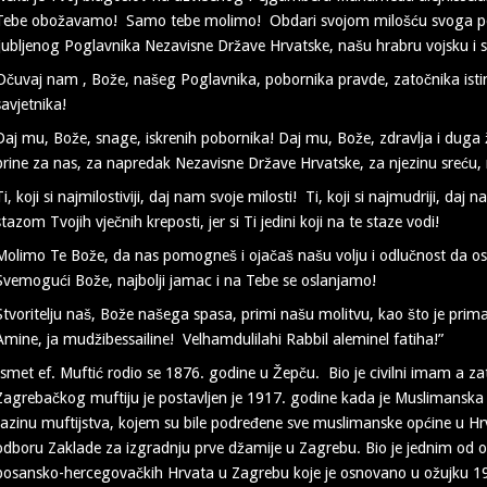
Tebe obožavamo! Samo tebe molimo! Obdari svojom milošću svoga po
ljubljenog Poglavnika Nezavisne Države Hrvatske, našu hrabru vojsku i 
Očuvaj nam , Bože, našeg Poglavnika, pobornika pravde, zatočnika istine, 
savjetnika!
Daj mu, Bože, snage, iskrenih pobornika! Daj mu, Bože, zdravlja i duga 
brine za nas, za napredak Nezavisne Države Hrvatske, za njezinu sreću
Ti, koji si najmilostiviji, daj nam svoje milosti! Ti, koji si najmudriji, d
stazom Tvojih vječnih kreposti, jer si Ti jedini koji na te staze vodi!
Molimo Te Bože, da nas pomogneš i ojačaš našu volju i odlučnost da os
Svemogući Bože, najbolji jamac i na Tebe se oslanjamo!
Stvoritelju naš, Bože našega spasa, primi našu molitvu, kao što je prim
Amine, ja mudžibessailine! Velhamdulilahi Rabbil aleminel fatiha!”
Ismet ef. Muftić rodio se 1876. godine u Žepču. Bio je civilni imam a za
Zagrebačkog muftiju je postavljen je 1917. godine kada je Muslimansk
razinu muftijstva, kojem su bile podređene sve muslimanske općine u Hrv
odboru Zaklade za izgradnju prve džamije u Zagrebu. Bio je jednim od 
bosansko-hercegovačkih Hrvata u Zagrebu koje je osnovano u ožujku 193