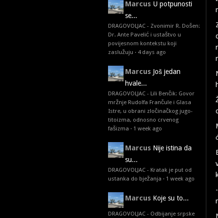
Marcus
U potpunosti
se...
DRAGOVOLJAC - Zvonimir R. Došen:
Dr. Ante Pavelić i ustaštvo u
povijesnom kontekstu koji
zaslužuju
·
4 days ago
Marcus
Još jedan
hvale...
DRAGOVOLJAC - Lili Benčik: Govor
mržnje Rudolfa Frančule i Glasa
Istre, u obrani zločinačkog jugo-
titoizma, odnosno crvenog
fašizma
·
1 week ago
Marcus
Nije istina da
su...
DRAGOVOLJAC - Kratak je put od
ustanka do bježanja
·
1 week ago
Marcus
Koje su to...
DRAGOVOLJAC - Odbijanje srpske