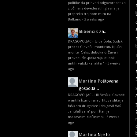
politike da prihvati odgovornost za
zločine iz devedesetih glavna je
prepreka trajnom miru na
Balkanu
·
3 weeks ago
lilibencik
Za...
DRAGOVOLJAC - Ivica Šola: Sudski
proces Glavašu montiran, ključni
monter Šeks, duboka država i
pravosuđe „pokazuju duboki
antihrvatski karakter"
·
3 weeks
ago
Martina
Poštovana
gospođa...
DRAGOVOLJAC - Lili Benčik: Govoriti
o antifašizmu iznad Titove slike je
fašizam drugarice i drugovi! Vaš
„antifašizam“ poništen je
masovnim zločinima!
·
3 weeks
ago
Martina
Nije to