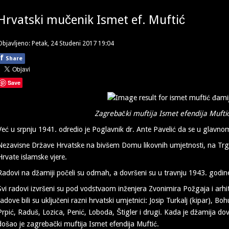
Hrvatski mučenik Ismet ef. Muftić
Objavljeno: Petak, 24 Studeni 2017 19:04
f
Share
Save
Zagrebački muftija Ismet efendija M
Već u srpnju 1941. odredio je Poglavnik dr. Ante Pavelić da se u glavn
Nezavisne Države Hrvatske na bivšem Domu likovnih umjetnosti, na Trg
Hrvate islamske vjere.
Radovi na džamiji počeli su odmah, a dovršeni su u travnju 1943. godin
Svi radovi izvršeni su pod vodstvaom inženjera Zvonimira Požgaja i arhi
radove bili su uključeni razni hrvatski umjetnici: Josip Turkalj (kipar), Boh
Prpić, Raduš, Lozica, Penić, Loboda, Štigler i drugi. Kada je džamija 
došao je zagrebački muftija Ismet efendija Muftić.