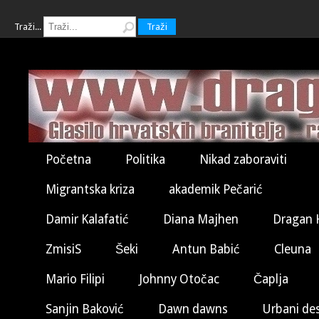
Traži...
Traži
Početna
Politika
Nikad zaboraviti
Migrantska kriza
akademik Pečarić
Damir Kalafatić
Diana Majhen
Dragan 
ZmisiS
Šeki
Antun Babić
Cleuna
Mario Filipi
Johnny Otočac
Čaplja
Sanjin Baković
Dawn dawns
Urbani de