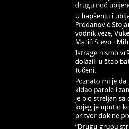
drugu noć ubijeno 
U hapšenju i ubija
Prodanović Stoja
vodnik veze, Vuke
Matić Stevo i Miha
Istrage nismo vrš
dolazili u štab bat
tučeni.
Poznato mi je da j
kidao parole i za
je bio streljan sa 
kojeg je uputio 
pritvor dok ne pr
“Drugu grupu stri