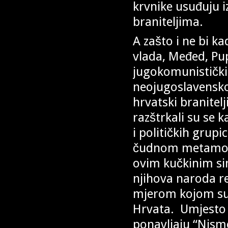
krvnike usuđuju i
braniteljima.
A zašto i ne bi ka
vlada, Međed, Pup
jugokomunističkih
neojugoslavensko
hrvatski branitel
razštrkali su se 
i političkih grup
čudnom metamorfo
ovim kučkinim si
njihova naroda re
mjerom kojom su n
Hrvata. Umjesto t
ponavljaju “Nism