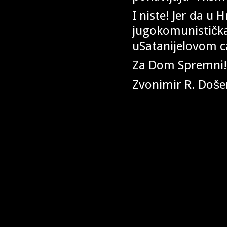
I niste! Jer da u 
jugokomunistička
uSatanijelovom c
Za Dom Spremni!
Zvonimir R. Doše