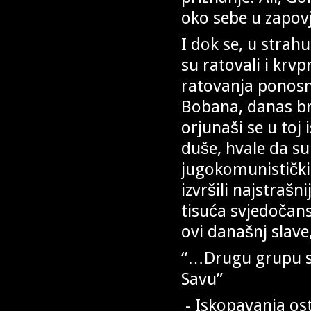
oko sebe u zapovj
I dok se, u strah
su ratovali i krvp
ratovanja ponosno
Bobana, danas br
orjunaši se u toj 
duše, hvale da su 
jugokomunistički
izvršili najstrašn
tisuća svjedočans
ovi današnj slave
“…Drugu grupu sam
Savu”
- Iskopavanja ost