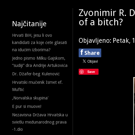
Zvonimir R. 
of a bitch?
Najčitanije
Hrvati BiH, jesu li ovo
Objavljeno: Petak, 
kandidati za koje ćete glasati
na idućim izborima?
f
Share
Jedno pismo Milku Gajskom,
“sudiji” dra Andrije Artukovića
Save
Dr. Džafer-beg Kulenović
Hrvatski mučenik Ismet ef.
Muftić
,Norvalska skupina'
E pur si muove!
Nezavisna Država Hrvatska u
svietlu međunarodnog prava
-1.dio