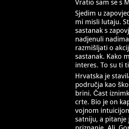
Vratio sam se s M
Sjedim u zapovjed
mi misli lutaju. S
sastanak s zapo
nadjenuli nadimak
razmišljati o akci
sastanak. Kako mo
interes. To su ti 
Hrvatska je stavi
područja kao škol
brini. Čast iznim
crte. Bio je on ka
vojnom intuicijom 
satniju, a pitanje
priznanje. Ali, G