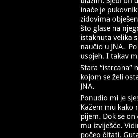
ulazim. Sjedi on 
inače je pukovnik
zidovima obješen
što glase na njeg
istaknuta velika 
naučio u JNA. Poka
uspjeh. I takav m
Stara “istrcana” 
kojom se želi osta
JNA.
Ponudio mi je sjest
Kažem mu kako ne
pijem. Dok se on 
mu izviješće. Vid
počeo čitati. Guta