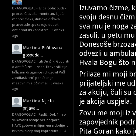
Izuvamo čizme, 
DRAGOVOLJAC - Ivica Šola: Sudski
proces Glavašu montiran, ključni
svoju desnu čizmu
monter Šeks, duboka država i
sva mu je noga za
pravosuđe „pokazuju duboki
antihrvatski karakter"
·
3 weeks
zasuli, u petu mu 
ago
Donesoše brzozavo
Martina
Poštovana
odvezli u ambulan
gospođa...
Hvala Bogu što ni
DRAGOVOLJAC - Lili Benčik: Govoriti
o antifašizmu iznad Titove slike je
Prilaze mi moji bra
fašizam drugarice i drugovi! Vaš
„antifašizam“ poništen je
prijateljski me u
masovnim zločinima!
·
3 weeks
ago
za akciju, čuli su
je akcija uspjela.
Martina
Nije to
prljava...
Zovu me moji iz 
DRAGOVOLJAC - Radić: Dok film o
zapovjednik podru
Vukovaru ostaje bez potpore,
HAVC gotovo milijun eura dodijelio
Pita Goran kako j
hrvatsko-srpskoj koprodukciji
·
4