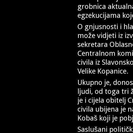
grobnica aktualn
egzekucijama koje 
O gnjusnosti i hl
može vidjeti iz i
sekretara Oblasno
Centralnom komite
civila iz Slavons
Velike Kopanice.
Ukupno je, donosi
ljudi, od toga tri
je i cijela obitel
civila ubijena je 
Kobaš koji je pob
Saslušani politič