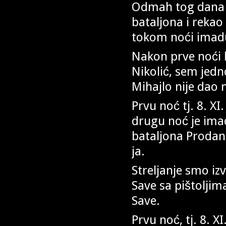
Odmah tog dana
bataljona i rekao
tokom noći imadu 
Nakon prve noći b
Nikolić, sem jedno
Mihajlo nije dao 
Prvu noć tj. 8. X
drugu noć je im
bataljona Prodan
ja.
Streljanje smo izvr
Save sa pištoljima
Save.
Prvu noć, tj. 8. X