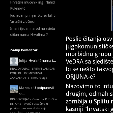
Hrvatski mučenik ing. Nahid
Kulenović
Još jedan primjer tko su bili ti
'ustaški zločinci'
Ima li ijedan narod na svietu
sličan nama Hrvatima ?
Poslie čitanja os
jugokomunističke
Zadnji komentari
morbidnu grupu 
VeDRA sa sjedišt
Julija
Hvala! I nama i...
bi se nešto takv
DRAGOVOLJAC - SRETAN VAM DAN
POBJEDE I DOMOVINSKE
ORJUNA-e?
ZAHVALNOSTI
·
8 hours ago
Nazovimo to intui
Marcus
U potpunosti
drugim, odmah sa
se...
DRAGOVOLJAC - Zvonimir R. Došen:
zombija u Splitu n
Dr. Ante Pavelić i ustaštvo u
kasniji “hrvatski
povijesnom kontekstu koji
zaslužuju
·
2 days ago