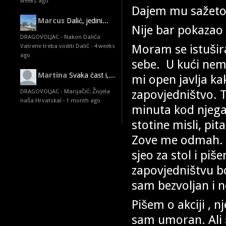
weeks ago
Dajem mu sažeto 
Marcus
Dalić, jedini...
Nije bar pokazao 
DRAGOVOLJAC - Nakon Dalića
Moram se istušira
Vatrene treba voditi Dalić
·
4 weeks
ago
sebe. U kući nem
Martina
Svaka čast i,...
mi open javlja k
zapovjedništvo. T
DRAGOVOLJAC - Marijačić: Živjela
naša Hrvatska!
·
1 month ago
minuta kod njega
stotine misli, pi
Zove me odmah. 
sjeo za stol i pi
zapovjedništvu b
sam bezvoljan i 
Pišem o akciji , 
sam umoran. Ali 