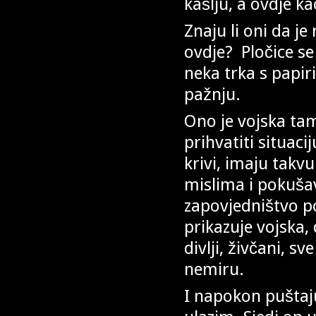
kašlju, a ovdje k
Znaju li oni da je
ovdje? Pločice se 
neka trka s papi
pažnju.
Ono je vojska tam
prihvatiti situaci
krivi, imaju takvu
mislima i pokuša
zapovjedništvo po
prikazuje vojska, 
divlji, živčani, 
nemiru.
I napokon puštaj