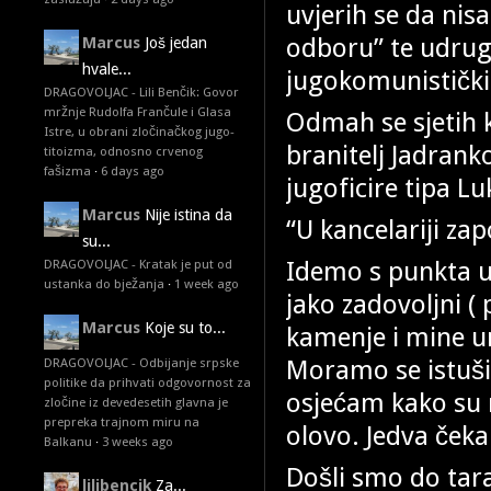
uvjerih se da nis
odboru” te udrug
Marcus
Još jedan
hvale...
jugokomunistički “
DRAGOVOLJAC - Lili Benčik: Govor
mržnje Rudolfa Frančule i Glasa
Odmah se sjetih k
Istre, u obrani zločinačkog jugo-
branitelj Jadrank
titoizma, odnosno crvenog
fašizma
·
6 days ago
jugoficire tipa L
Marcus
Nije istina da
“U kancelariji za
su...
Idemo s punkta u
DRAGOVOLJAC - Kratak je put od
ustanka do bježanja
·
1 week ago
jako zadovoljni ( 
Marcus
Koje su to...
kamenje i mine un
Moramo se istušir
DRAGOVOLJAC - Odbijanje srpske
politike da prihvati odgovornost za
osjećam kako su 
zločine iz devedesetih glavna je
prepreka trajnom miru na
olovo. Jedva čeka
Balkanu
·
3 weeks ago
Došli smo do tara
lilibencik
Za...