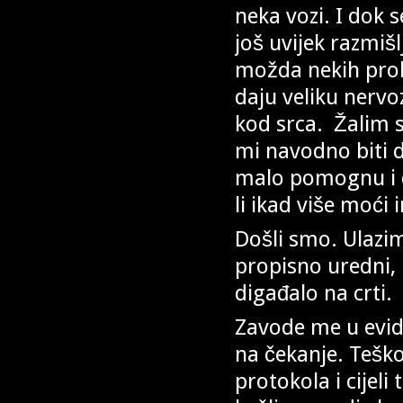
neka vozi. I dok
još uvijek razmiš
možda nekih prob
daju veliku nervo
kod srca. Žalim s
mi navodno biti
malo pomognu i 
li ikad više moći 
Došli smo. Ulazim
propisno uredni, 
digađalo na crti.
Zavode me u evide
na čekanje. Teško
protokola i cijeli