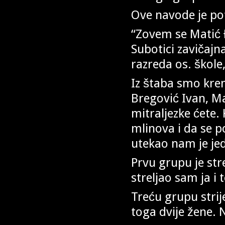
Ove navode je pot
“Zovem se Matić Đ
Subotici zavičajn
razreda os. škole
Iz štaba smo krenu
Bregović Ivan, Ma
mitraljezke ćete. 
mlinova i da se p
utekao nam je jed
Prvu grupu je stre
streljao sam ja i t
Treću grupu strij
toga dvije žene.