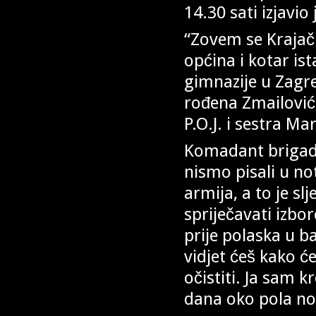
14.30 sati izjavio 
“Zovem se Krajači
općina i kotar is
gimnazije u Zagre
rođena Zmailović,
P.O.J. i sestra M
Komadant brigade
nismo pisali u not
armija, a to je sl
spriječavati izb
prije polaska u b
vidjet ćeš kako ć
očistiti. Ja sam k
dana oko pola no