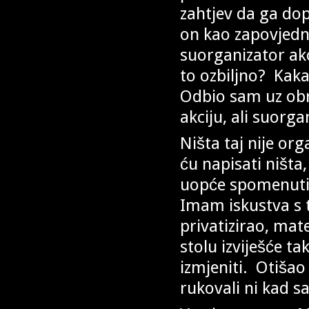
zahtjev da ga do
on kao zapovjednik
suorganizator ak
to ozbiljno? Kak
Odbio sam uz obr
akciju, ali suorg
Ništa taj nije or
ću napisati ništa,
uopće spomenuti n
Imam iskustva s t
privatizirao, mat
stolu izviješće ta
izmjeniti. Otišao
rukovali ni kad 