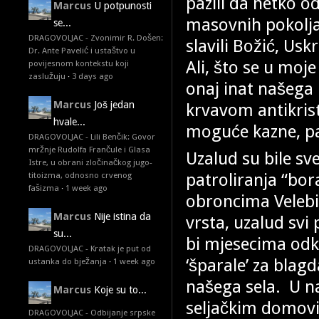
pazili da netko od
Marcus
U potpunosti
masovnih pokolja 
se...
DRAGOVOLJAC - Zvonimir R. Došen:
slavili Božić, Uskr
Dr. Ante Pavelić i ustaštvo u
Ali, što se u moje
povijesnom kontekstu koji
zaslužuju
·
3 days ago
onaj inat našega
Marcus
Još jedan
krvavom antikrist
hvale...
moguće kazne, pa
DRAGOVOLJAC - Lili Benčik: Govor
mržnje Rudolfa Frančule i Glasa
Uzalud su bile sv
Istre, u obrani zločinačkog jugo-
patroliranja “bora
titoizma, odnosno crvenog
fašizma
·
1 week ago
obroncima Velebit
Marcus
Nije istina da
vrsta, uzalud sv
su...
bi mjesecima odki
DRAGOVOLJAC - Kratak je put od
‘šparale’ za blagd
ustanka do bježanja
·
1 week ago
našega sela. U 
Marcus
Koje su to...
seljačkim domovi
DRAGOVOLJAC - Odbijanje srpske