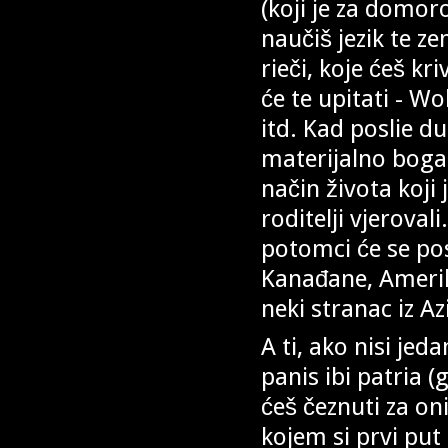
(koji je za domor
naučiš jezik te ze
rieči, koje ćeš k
će te upitati - 
itd. Kad poslie 
materijalno bogat
način života koji
roditelji vjeroval
potomci će se pos
Kanađane, Amerika
neki stranac iz Azi
A ti, ako nisi jed
panis ibi patria 
ćeš čeznuti za on
kojem si prvi put