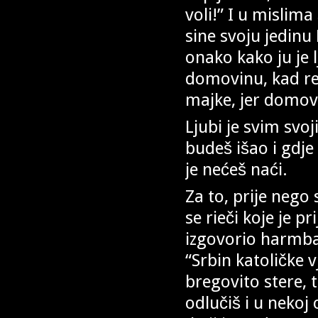
voli!” I u mislim
sine svoju jedinu
onako kako ju je 
domovinu, kad reč
majke, jer domov
Ljubi je svim sv
budeš išao i gdj
je nećeš naći.
Za to, prije nego 
se rieči koje je pr
izgovorio harmbaš
“Srbin katoličke 
bregovito stere, 
odlučiš i u nekoj