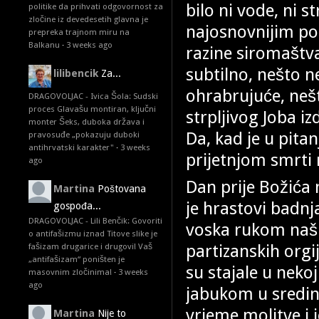
bilo ni vode, ni s
politike da prihvati odgovornost za
zločine iz devedesetih glavna je
najosnovnijim pot
prepreka trajnom miru na
Balkanu
·
3 weeks ago
razine siromaštva
subtilno, nešto ne
lilibencik
Za...
ohrabrujuće, neš
DRAGOVOLJAC - Ivica Šola: Sudski
proces Glavašu montiran, ključni
strpljivog Joba iz
monter Šeks, duboka država i
Da, kad je u pita
pravosuđe „pokazuju duboki
antihrvatski karakter"
·
3 weeks
prijetnjom smrti
ago
Dan prije Božića
Martina
Poštovana
je hrastovi badnj
gospođa...
DRAGOVOLJAC - Lili Benčik: Govoriti
voska rukom naših
o antifašizmu iznad Titove slike je
partizanskih orgij
fašizam drugarice i drugovi! Vaš
„antifašizam“ poništen je
su stajale u neko
masovnim zločinima!
·
3 weeks
ago
jabukom u sredini
vrieme molitve i 
Martina
Nije to