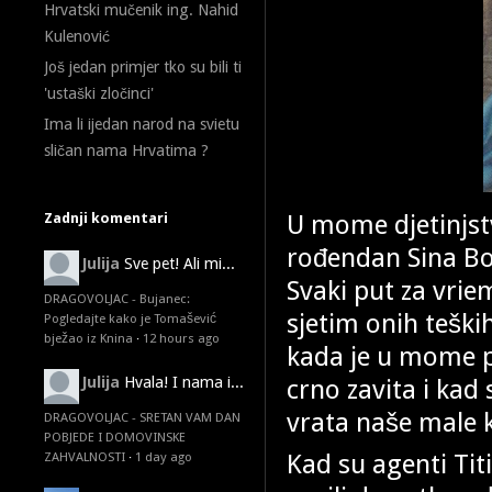
Hrvatski mučenik ing. Nahid
Kulenović
Još jedan primjer tko su bili ti
'ustaški zločinci'
Ima li ijedan narod na svietu
sličan nama Hrvatima ?
U mome djetinjstv
Zadnji komentari
rođendan Sina Bož
Julija
Sve pet! Ali mi...
Svaki put za vri
DRAGOVOLJAC - Bujanec:
sjetim onih teški
Pogledajte kako je Tomašević
bježao iz Knina
·
12 hours ago
kada je u mome p
crno zavita i kad 
Julija
Hvala! I nama i...
vrata naše male 
DRAGOVOLJAC - SRETAN VAM DAN
POBJEDE I DOMOVINSKE
Kad su agenti Tit
ZAHVALNOSTI
·
1 day ago