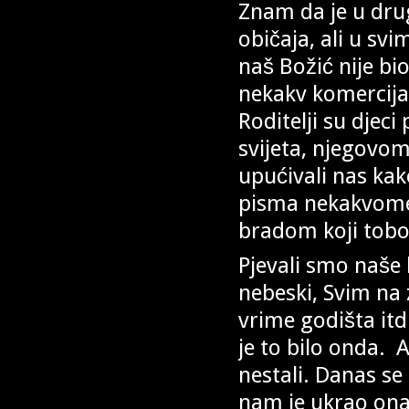
Znam da je u drug
običaja, ali u s
naš Božić nije bi
nekakv komercija
Roditelji su djeci
svijeta, njegovom
upućivali nas kak
pisma nekakvome 
bradom koji tobo
Pjevali smo naše
nebeski, Svim na z
vrime godišta itd
je to bilo onda. A
nestali. Danas se
nam je ukrao onaj