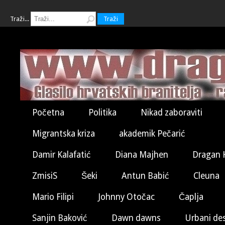
Traži...
Traži
Početna
Politika
Nikad zaboraviti
Migrantska kriza
akademik Pečarić
Damir Kalafatić
Diana Majhen
Dragan 
ZmisiS
Šeki
Antun Babić
Cleuna
Mario Filipi
Johnny Otočac
Čaplja
Sanjin Baković
Dawn dawns
Urbani de