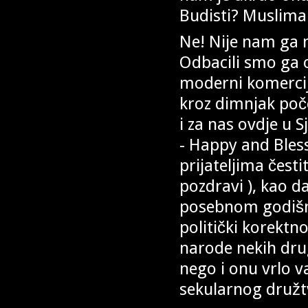
Budisti? Musliman
Ne! Nije nam ga 
Odbacili smo ga 
moderni komercija
kroz dimnjak poče
i za nas ovdje u 
- Happy and Bless
prijateljima čest
pozdravi ), kao d
posebnom godišnj
politički korektn
narode nekih drug
nego i onu vrlo
sekularnog družtv