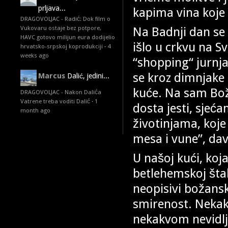
prljava...
kapima vina koje 
DRAGOVOLJAC - Radić: Dok film o
Na Badnji dan se 
Vukovaru ostaje bez potpore,
HAVC gotovo milijun eura dodijelio
išlo u crkvu na S
hrvatsko-srpskoj koprodukciji
·
4
weeks ago
“shopping“ jurnj
se kroz dimnjake
Marcus
Dalić, jedini...
kuće. Na sam Bož
DRAGOVOLJAC - Nakon Dalića
Vatrene treba voditi Dalić
·
1
dosta jesti, sje
month ago
životinjama, koje
mesa i vune”, dav
U našoj kući, koj
betlehemskoj štali
neopisivi božansk
smirenost. Nekak
nekakvom nevidlj