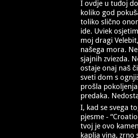
I ovdje u tuđoj d
koliko god pokuš
toliko slično on
ide. Uviek osjet
moj dragi Velebi
našega mora. N
sjajnih zviezda. 
ostaje onaj naš č
sveti dom s ognj
prošla pokoljenj
predaka. Nedosta
I, kad se svega t
pjesme - “Croatio
tvoj je ovo kamen
kaplja vina, zrno 