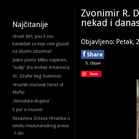
Zvonimir R. 
nekad i dana
Najčitanije
Hrvati BiH, jesu li ovo
Objavljeno: Petak, 
kandidati za koje ćete glasati
na idućim izborima?
f
Share
Jedno pismo Milku Gajskom,
“sudiji” dra Andrije Artukovića
Save
Dr. Džafer-beg Kulenović
Hrvatski mučenik Ismet ef.
Muftić
,Norvalska skupina'
E pur si muove!
Nezavisna Država Hrvatska u
svietlu međunarodnog prava
-1.dio