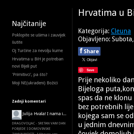
Hrvatima u Bi
Najčitanije
Kategorija:
Cleuna
Poklopite se ušima i zauvijek
Objavljeno: Subota
šutite
f
Share
Oj Turčine za nevolju kume
Hrvatima u BiH je potreban
novi Bijeli put
Save
'Primitivci', pa što?
Prije nekoliko da
Moji NE(ukradeni) Božići
Bijeloga puta,kon
spas da ne klonu 
Zadnji komentari
bez potrebnih lij
kojega sam se od
Julija
Hvala! I nama i...
u jednim dnevnim
DRAGOVOLJAC - SRETAN VAM DAN
POBJEDE I DOMOVINSKE
čovjek,domoljub 