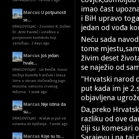
ZAHVALNOSTI
·
14 hours ago
imao čast upozna
Marcus
U potpunosti
i BiH upravo toga 
se...
jedan od vođa ko
DRAGOVOLJAC - Zvonimir R. Došen:
Dr. Ante Pavelić i ustaštvo u
Neću sada navodi
povijesnom kontekstu koji
zaslužuju
·
2 days ago
tome mjestu,samo
Marcus
Još jedan
živim deset živo
hvale...
se naježio od sam
DRAGOVOLJAC - Lili Benčik: Govor
mržnje Rudolfa Frančule i Glasa
"Hrvatski narod d
Istre, u obrani zločinačkog jugo-
put kada im je 2.
titoizma, odnosno crvenog
fašizma
·
1 week ago
objavljena ugrože
Marcus
Nije istina da
Da,preko Hrvatske 
su...
razliku od ove dan
DRAGOVOLJAC - Kratak je put od
ustanka do bježanja
·
1 week ago
čiji su komesari 
Sarajevu i na taj
Marcus
Koje su to...