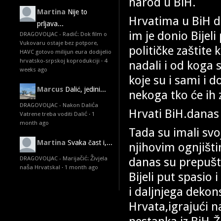
narod u BiH.
Martina
Nije to
Hrvatima u BiH d
prljava...
im je donio Bijeli
DRAGOVOLJAC - Radić: Dok film o
Vukovaru ostaje bez potpore,
političke zaštite 
HAVC gotovo milijun eura dodijelio
hrvatsko-srpskoj koprodukciji
·
4
nadali i od koga s
weeks ago
koje su i sami i 
Marcus
Dalić, jedini...
nekoga tko će ih z
DRAGOVOLJAC - Nakon Dalića
Hrvati BiH.danas s
Vatrene treba voditi Dalić
·
1
month ago
Tada su imali svo
Martina
Svaka čast i,...
njihovim ognjišti
danas su prepušte
DRAGOVOLJAC - Marijačić: Živjela
naša Hrvatska!
·
1 month ago
Bijeli put spasio 
i daljnjega dekons
Hrvata,igrajući n