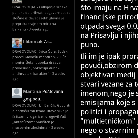
što imaju na Hrva
DRAGOVOLJAC - Odbijanje srpske
politike da prihvati odgovornost za
financijske priro
zločine iz devedesetih glavna je
otpada svega 0.0
prepreka trajnom miru na
Balkanu
·
3 weeks ago
na Prisavlju i n
lilibencik
Za...
puno.
DRAGOVOLJAC - Ivica Šola: Sudski
Ili im je ipak pro
proces Glavašu montiran, ključni
monter Šeks, duboka država i
povući,obzirom da
pravosuđe „pokazuju duboki
objektivan medij 
antihrvatski karakter"
·
3 weeks
ago
stvari vezane za 
imenom,nego je s
Martina
Poštovana
gospođa...
emisijama koje s 
DRAGOVOLJAC - Lili Benčik: Govoriti
politici i propaga
o antifašizmu iznad Titove slike je
fašizam drugarice i drugovi! Vaš
"multietničkom" 
„antifašizam“ poništen je
masovnim zločinima!
·
3 weeks
nego o stvarnim 
ago