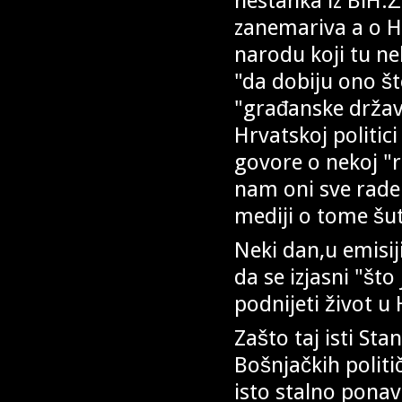
nestanka iz BiH.Ž
zanemariva a o H
narodu koji tu ne
"da dobiju ono št
"građanske države
Hrvatskoj politici
govore o nekoj "r
nam oni sve rade 
mediji o tome šut
Neki dan,u emisi
da se izjasni "što
podnijeti život u 
Zašto taj isti St
Bošnjačkih politič
isto stalno ponav