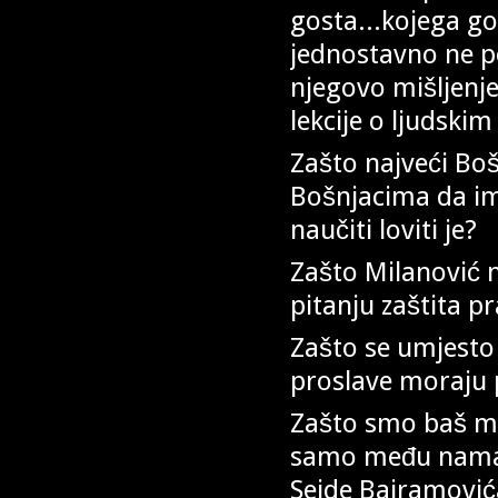
gosta...kojega g
jednostavno ne 
njegovo mišljenje
lekcije o ljudski
Zašto najveći Boš
Bošnjacima da im
naučiti loviti je?
Zašto Milanović n
pitanju zaštita p
Zašto se umjesto
proslave moraju p
Zašto smo baš mi 
samo među nama 
Sejde Bajramovića