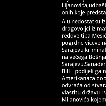
Lijanovića,udbaš
onih koje predstav
A u nedostatku i
dragovoljci iz ma
redove tipa Mesić
pogrdne viceve na
Sarajevu kriminal
najvećega Bošnjač
Sarajevu,Sanadera
BiH i podijeli ga 
Amerikanaca dobiv
odvraća od stvara
vlastitu državu i
Milanovića kojemu