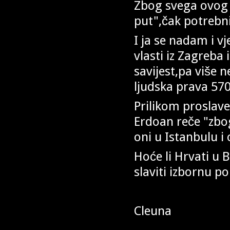
Zbog svega ovog H
put",čak potrebni
I ja se nadam i 
vlasti iz Zagreba 
savijest,pa više 
ljudska prava 570
Prilikom proslav
Erdoan reče "zbog
oni u Istanbulu i 
Hoće li Hrvati u B
slaviti izbornu 
Cleuna