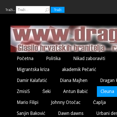
Traži...
Traži
Početna
Politika
Nikad zaboraviti
Migrantska kriza
akademik Pečarić
Damir Kalafatić
Diana Majhen
Dragan 
ZmisiS
Šeki
Antun Babić
Cleuna
Mario Filipi
Johnny Otočac
Čaplja
Sanjin Baković
Dawn dawns
Urbani de