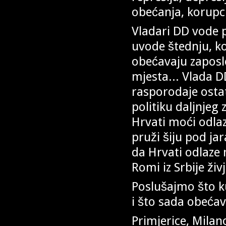
obećanja, korupci
Vladari DD vode p
uvode štednju, ko
obećavaju zaposl
mjesta... Vlada D
rasporodaje ostat
politiku daljnjeg 
Hrvati moći odla
pruži šiju pod ja
da Hrvati odlaze
Romi iz Srbije ži
Poslušajmo što ku
i što sada obećav
Primjerice, Milan