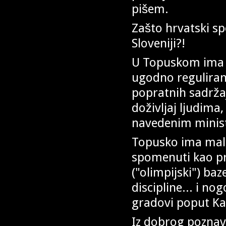
pišem.
Zašto hrvatski s
Sloveniji?!
U Topuskom ima d
ugodno reguliran
popratnih sadrža
doživljaj ljudima
navedenim minist
Topusko ima maln
spomenuti kao pri
("olimpijski") baz
discipline... i n
gradovi poput Kar
Iz dobrog poznava