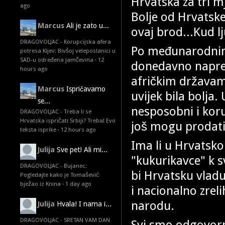
Hrvatska za tri m
ago
Bolje od Hrvatske
Marcus
Ali je zato u...
ovaj brod...Kud l
DRAGOVOLJAC - Korupcijska afera
Po međunarodnim 
potresa Kijev: Bivšoj veleposlanici u
SAD-u određena jamčevina
·
12
donedavno napred
hours ago
afričkim državam
Marcus
Ispričavamo
uvijek bila bolj
se...
nesposobni i koru
DRAGOVOLJAC - Treba li se
Hrvatska ispričati Srbiji? Treba! Evo
još mogu prodati 
teksta isprike
·
12 hours ago
Ima li u Hrvatsko
Julija
Sve pet! Ali mi...
"kukurikavce" k 
DRAGOVOLJAC - Bujanec:
bi Hrvatsku vlad
Pogledajte kako je Tomašević
bježao iz Knina
·
1 day ago
i nacionalno zrel
narodu.
Julija
Hvala! I nama i...
DRAGOVOLJAC - SRETAN VAM DAN
Svi smo odgovorni