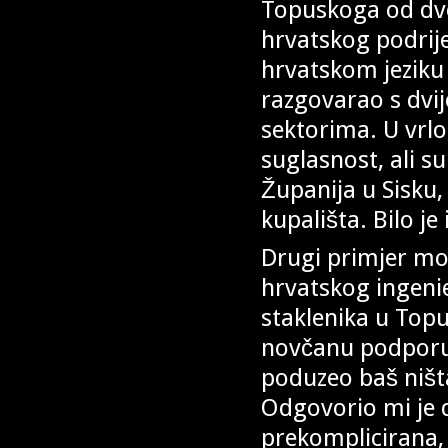
Topuskoga od dvoj
hrvatskog podrije
hrvatskom jeziku
razgovarao s dvij
sektorima. U vrlo
suglasnost, ali s
Županija u Sisku,
kupališta. Bilo je
Drugi primjer moj
hrvatskog ingenie
staklenika u Top
novčanu podporu 
poduzeo baš ništ
Odgovorio mi je d
prekomplicirana,