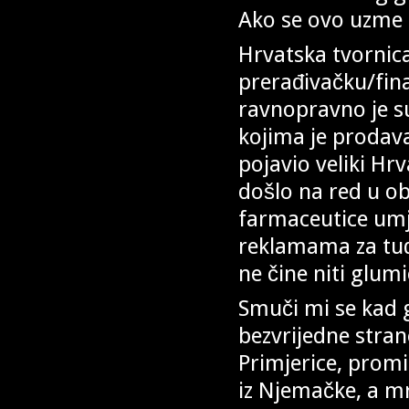
Ako se ovo uzme 
Hrvatska tvornica
prerađivačku/fin
ravnopravno je s
kojima je prodava
pojavio veliki Hrv
došlo na red u o
farmaceutice umje
reklamama za tuđe
ne čine niti glumi
Smuči mi se kad g
bezvrijedne stra
Primjerice, promi
iz Njemačke, a mr