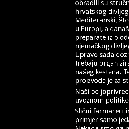
obradili su struč
hrvatskog divljeg
Mediteranski, što ć
u Europi, a današ
preparate iz plo
njemačkog divlje
Upravo sada dozri
trebaju organizir
našeg kestena. Te
proizvode je za s
Naši poljoprivred
uvoznom politik
Slični farmaceut
primjer samo jeda
Nekada smo ga iz