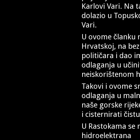
Karlovi Vari. Na t
dolazio u Topusko,
Vari.
U ovome članku n
Hrvatskoj, na be
političara i dao 
odlaganja u učini
neiskorištenom 
Takovi i ovome s
odlaganja u mal
naše gorske rijek
i cisternirati čis
U Rastokama se m
hidroelektrana