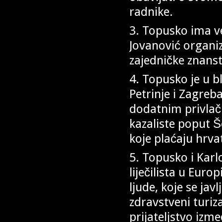
radnike.
3. Topusko ima v
Jovanović organi
zajedničke znans
4. Topusko je u bl
Petrinje i Zagreb
dodatnim privlač
kazaliste poput Š
koje plaćaju hrva
5. Topusko i Karl
liječilista u Euro
ljude, koje se jav
zdravstveni turiz
prijateljstvo izme