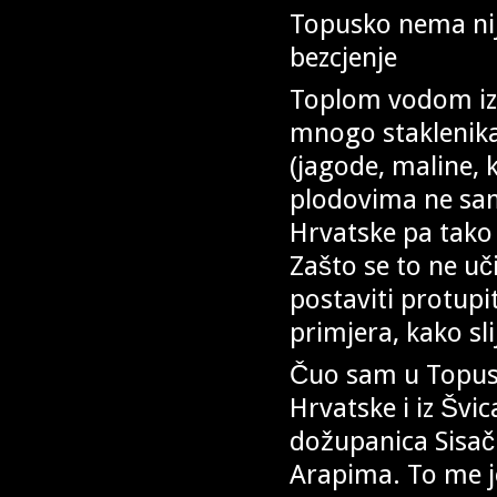
Topusko nema nij
bezcjenje
Toplom vodom iz 
mnogo staklenika 
(jagode, maline, 
plodovima ne sam
Hrvatske pa tako 
Zašto se to ne uč
postaviti protupi
primjera, kako sli
Čuo sam u Topusk
Hrvatske i iz Švic
dožupanica Sisač
Arapima. To me j