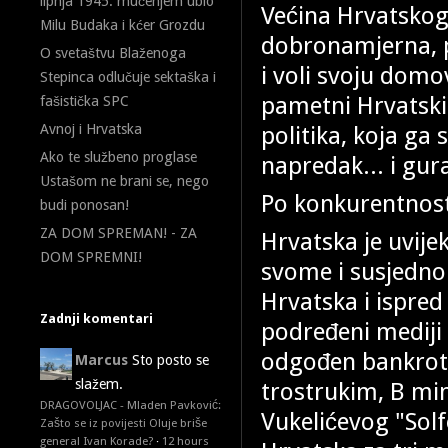
lipnja 1945. mučenjem ubio
Većina Hrvatskog
Milu Budaka i kćer Grozdu
dobronamjerna, p
O svetaštvu Blaženoga
i voli svoju domo
Stepinca odlučuje sektaška i
pametni Hrvatski
fašistička SPC
politika, koja ga 
Avnoj i Hrvatska
Ako te službeno proglase
napredak... i gur
Ustašom ne brani se, nego
Po konkurentnosti
budi ponosan!
ZA DOM SPREMAN! - ZA
Hrvatska je uvijek
DOM SPREMNI!
svome i susjednom
Hrvatska i ispred 
Zadnji komentari
podređeni mediji 
odgođen bankrot.
Marcus
Sto posto se
slažem.
trostrukim, B minu
DRAGOVOLJAC - Mladen Pavković:
Vukelićevog "Solf
Zašto se iz povijesti Oluje briše
general Ivan Korade?
·
12 hours