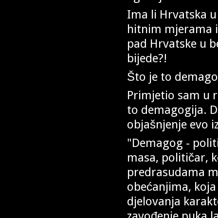
Ima li Hrvatska u
hitnim mjerama il
pad Hrvatske u be
bijede?!
Što je to demago
Primjetio sam u r
to demagogija. D
objašnjenje evo iz
"Demagog - politi
masa, političar, k
predrasudama mal
obećanjima, koja 
djelovanja karak
zavođenje puka l