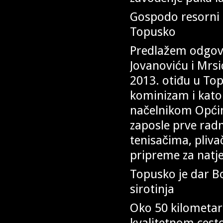
Gospodo resorni m
Topusko
Predlažem odgova
Jovanoviću i Mrs
2013. otiđu u To
kominizam i katol
načelnikom Općin
zaposle prve rad
tenisačima, pliv
pripreme za natje
Topusko je dar Bo
sirotinja
Oko 50 kilometar
kvalitetnom cest