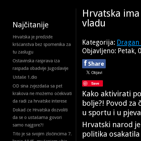
Hrvatska ima
vladu
Najčitanije
Hrvatska je predziđe
Kategorija:
Dragan 
kršćanstva bez spomenika za
Objavljeno: Petak, 
tu zaslugu
Ostavinska rasprava iza
f
Share
raspada obadvije Jugoslavije
Ustaše 1.dio
Save
OD sina zvjezdaša sa pet
Kako aktivirati 
krakova ne možemo očekivati
bolje?! Povod za 
da radi za hrvatske interese
Dokad će Hrvatska dozvoliti
u sportu i u pjeva
da se o ustašama govori
Hrvatski narod je 
samo najgore?!
politika osakatil
Tito je sa svojim zločincima 7.