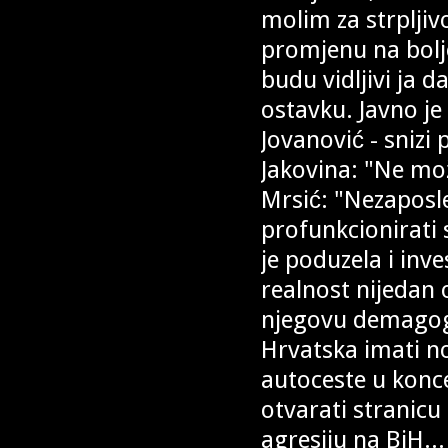
molim za strpljivo
promjenu na bolje
budu vidljivi ja 
ostavku. Javno je 
Jovanović - snizi 
Jakovina: "Ne mož
Mrsić: "Nezaposl
profunkcionirati 
je poduzela i inve
realnost nijedan 
njegovu demagogij
Hrvatska imati n
autoceste u konce
otvarati stranicu
agresiju na BiH...