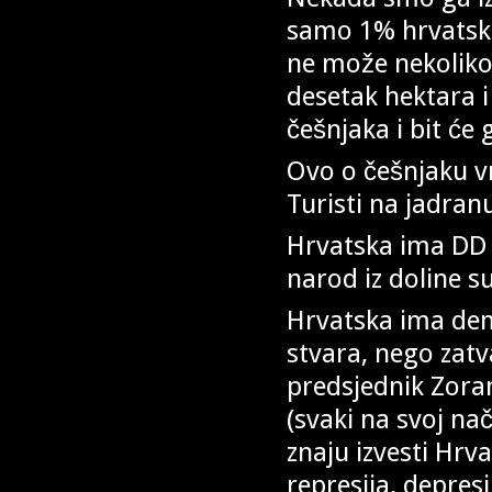
samo 1% hrvatski
ne može nekoliko 
desetak hektara i
češnjaka i bit će g
Ovo o češnjaku vr
Turisti na jadran
Hrvatska ima DD v
narod iz doline s
Hrvatska ima dem
stvara, nego zat
predsjednik Zoran
(svaki na svoj nač
znaju izvesti Hr
represija, depresi