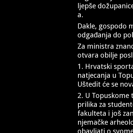
ljepše dožupanice,
a.
Dakle, gospodo m
odgađanja do pol
Za ministra znan
otvara obilje pos
1. Hrvatski sporta
natjecanja u Topu
Uštedit će se nov
2. U Topuskome t
prilika za studen
fakulteta i još za
njemačke arheolo
obavljati o svome