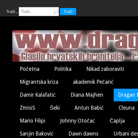
Traži...
Traži
Početna
Politika
Nikad zaboraviti
Migrantska kriza
akademik Pečarić
Damir Kalafatić
Diana Majhen
Dragan 
ZmisiS
Šeki
Antun Babić
Cleuna
Mario Filipi
Johnny Otočac
Čaplja
Sanjin Baković
Dawn dawns
Urbani de