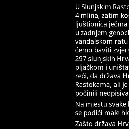
U Slunjskim Rasto
4 mlina, zatim ko
ljuštionica ječma 
u zadnjem genoci
vandalskom ratu 
ćemo baviti zvjer
297 slunjskih Hrv
pljačkom i uništa
reći, da država H
Rastokama, ali je
počinili neopisiv
Na mjestu svake 
se podići male hid
Zašto država Hrv