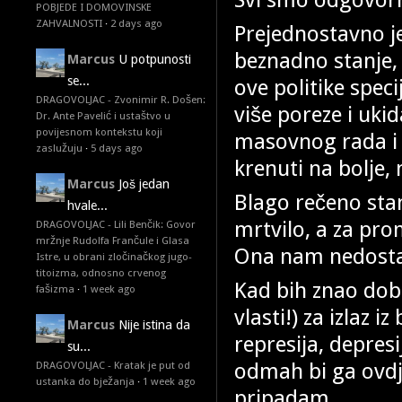
POBJEDE I DOMOVINSKE
ZAHVALNOSTI
·
2 days ago
Prejednostavno je 
beznadno stanje,
Marcus
U potpunosti
se...
ove politike speci
DRAGOVOLJAC - Zvonimir R. Došen:
više poreze i uki
Dr. Ante Pavelić i ustaštvo u
povijesnom kontekstu koji
masovnog rada i 
zaslužuju
·
5 days ago
krenuti na bolje,
Marcus
Još jedan
Blago rečeno stan
hvale...
mrtvilo, a za pr
DRAGOVOLJAC - Lili Benčik: Govor
mržnje Rudolfa Frančule i Glasa
Ona nam nedosta
Istre, u obrani zločinačkog jugo-
titoizma, odnosno crvenog
Kad bih znao dob
fašizma
·
1 week ago
vlasti!) za izlaz 
Marcus
Nije istina da
represija, depresi
su...
odmah bi ga ovdj
DRAGOVOLJAC - Kratak je put od
ustanka do bježanja
·
1 week ago
pripadam.