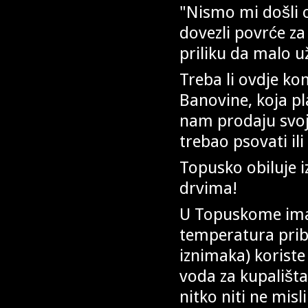
"Nismo mi došli o
dovezli povrće za
priliku da malo u
Treba li ovdje kom
Banovine, koja pl
nam prodaju svoj
trebao psovati ili b
Topusko obiluje i
drvima!
U Topuskome ima
temperatura pribl
iznimaka) koriste
voda za kupališta
nitko niti ne misl