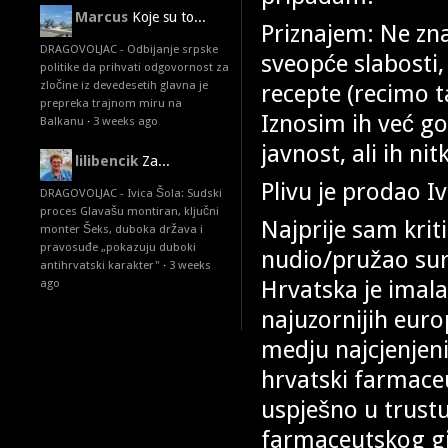
Marcus
Koje su to...
Priznajem: Ne zna
DRAGOVOLJAC - Odbijanje srpske
sveopće slabosti, 
politike da prihvati odgovornost za
zločine iz devedesetih glavna je
recepte (recimo t
prepreka trajnom miru na
Iznosim ih već g
Balkanu
·
3 weeks ago
javnost, ali ih ni
lilibencik
Za...
Plivu je prodao I
DRAGOVOLJAC - Ivica Šola: Sudski
proces Glavašu montiran, ključni
Najprije sam krit
monter Šeks, duboka država i
pravosuđe „pokazuju duboki
nudio/pružao sur
antihrvatski karakter"
·
3 weeks
Hrvatska je imala
ago
najuzornijih euro
medju najcjenjeni
hrvatski farmaceu
uspješno u trust
farmaceutskog gi