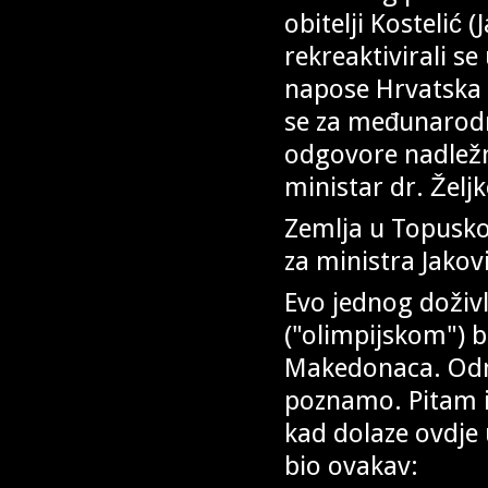
obitelji Kostelić (
rekreaktivirali s
napose Hrvatska 
se za međunarodn
odgovore nadležni
ministar dr. Želj
Zemlja u Topuskom
za ministra Jakov
Evo jednog doživ
("olimpijskom") 
Makedonaca. Odm
poznamo. Pitam ih
kad dolaze ovdje 
bio ovakav: