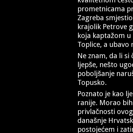
prometnicama pre
Zagreba smjestio j
krajolik Petrove 
koja kaptažom u
Toplice, a ubavo
Ne znam, da li si
ljepše, nešto ugod
poboljšanje naruš
Topusko.
Poznato je kao lj
ranije. Morao bi
privlačnosti ovo
današnje Hrvatsk
postojećem i zati