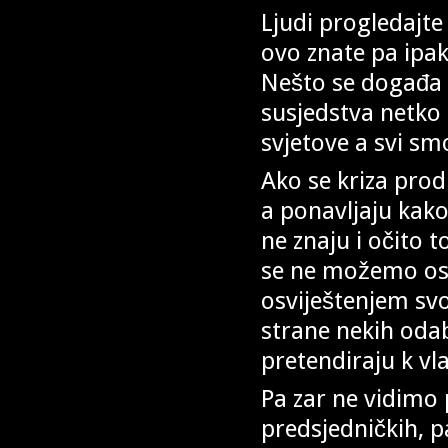
Ljudi progledajte
ovo znate pa ipak
Nešto se događa l
susjedstva netko 
svjetove a svi sm
Ako se kriza prod
a ponavljaju kako
ne znaju i očito t
se ne možemo oslo
osviještenjem sv
strane nekih oda
pretendiraju k vla
Pa zar ne vidimo
predsjedničkih, p