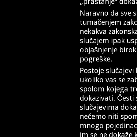
„praštanje“ doka
Naravno da sve s
tumačenjem zakon
nekakva zakonska
slučajem ipak us
objašnjenje birokr
pogreške.
Postoje slučajevi
ukoliko vas se za
spolom kojega tr
dokazivati. Česti 
slučajevima doka
nećemo niti spomi
mnogo pojedinac
im se ne dokaže 