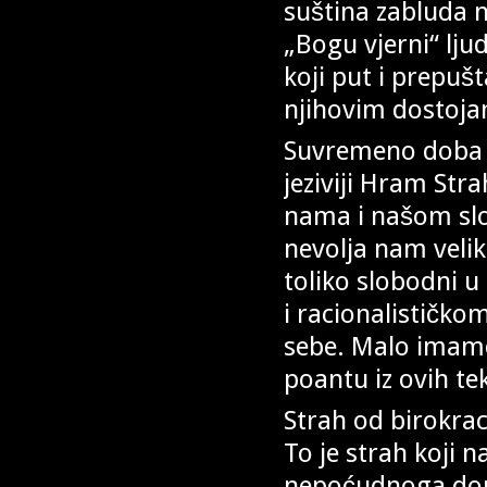
suština zabluda ni
„Bogu vjerni“ ljud
koji put i prepuš
njihovim dostoja
Suvremeno doba i 
jeziviji Hram Str
nama i našom slo
nevolja nam velika
toliko slobodni u
i racionalističkom
sebe. Malo imamo
poantu iz ovih tek
Strah od birokrac
To je strah koji n
nepoćudnoga,domi