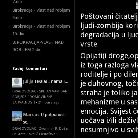
7.dio
Birokracija - vlast nad robljem
Poštovani čitatelji
9.dio
ljudi-zombija koris
Birokracija - vlast nad robljem
degradacija u ljud
15.dio
vrste
BIROKRACIJA-VLAST NAD
ROBLJEM 2.dio
Opijati(i droge,o
iz toga razloga v
Zadnji komentari
roditelje i po dil
je duhovnog, točn
Julija
Hvala! I nama i...
straha je toliko 
DRAGOVOLJAC - SRETAN VAM DAN
POBJEDE I DOMOVINSKE
mehanizme u sast
ZAHVALNOSTI
·
21 hours ago
emocija. Svijest 
Marcus
U potpunosti
uočava i/ili doživ
se...
nesumnjivo u svi
DRAGOVOLJAC - Zvonimir R. Došen:
Dr. Ante Pavelić i ustaštvo u