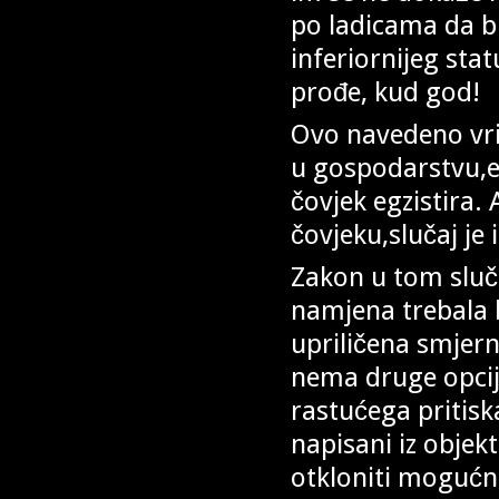
po ladicama da bi
inferiornijeg stat
prođe, kud god!
Ovo navedeno vrij
u gospodarstvu,e
čovjek egzistira.
čovjeku,slučaj je 
Zakon u tom sluč
namjena trebala b
upriličena smjern
nema druge opcije
rastućega pritisk
napisani iz objekt
otkloniti mogućno