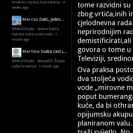
hrvatsko-srpskoj koprodukciji
·
4
tome razvidni su 
weeks ago
zbog vrtića,inih 
Marcus
Dalić, jedini...
cjelodnevna rada 
DRAGOVOLJAC - Nakon Dalića
neprirodnijim ra
Vatrene treba voditi Dalić
·
1
demistificirati,al
month ago
govora o tome u 
Martina
Svaka čast i,...
Televiziji, sredi
DRAGOVOLJAC - Marijačić: Živjela
naša Hrvatska!
·
1 month ago
Ova praksa posto
dva stoljeća vodi
vode „mirovne mis
poput bumeranga i
kuće, da bi othran
opijumsku akupu
planiranom valu.
traži svijetlo. N