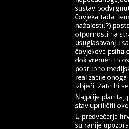
sustav podvrgnut
čovjeka tada nem
nažalost(!?) post
otpornosti na str
usuglašavanju sa
čovjekova psiha o
dok vremenito ost
postupno medijsk
realizacije onoga
izbjeći. Zato bi s
Najprije plan taj
stav upriličiti ok
U predvečerje hr
su ranije upozorav