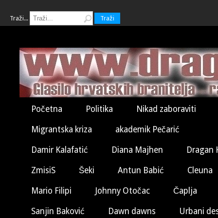
Traži...
Traži
Početna
Politika
Nikad zaboraviti
Migrantska kriza
akademik Pečarić
Damir Kalafatić
Diana Majhen
Dragan 
ZmisiS
Šeki
Antun Babić
Cleuna
Mario Filipi
Johnny Otočac
Čaplja
Sanjin Baković
Dawn dawns
Urbani de