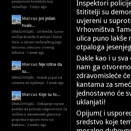
Inspektori polici
povijesnom kontekstu koji
zaslužuju
·
3 days ago
štititelji su de
Marcus
Još jedan
uvjereni u suprot
hvale...
Vrhovništva Tame
DRAGOVOLJAC - Lili Benčik: Govor
ulica puno lakše 
mržnje Rudolfa Frančule i Glasa
Istre, u obrani zločinačkog jugo-
otpaloga jesenjeg
titoizma, odnosno crvenog
fašizma
·
1 week ago
Dakle kao i u sv
Marcus
Nije istina da
nam ga otvoreno 
su...
zdravomisleće će
DRAGOVOLJAC - Kratak je put od
kantama za smeće
ustanka do bježanja
·
1 week ago
jednostavno će s
Marcus
Koje su to...
uklanjati!
DRAGOVOLJAC - Odbijanje srpske
politike da prihvati odgovornost za
Opijum( i uspored
zločine iz devedesetih glavna je
sredstvo koje tem
prepreka trajnom miru na
Balkanu
·
3 weeks ago
moralno,duhovno,o