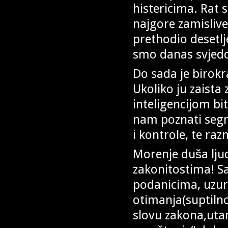
histericima. Rat 
najgore zamislive
prethodio desetlj
smo danas svjed
Do sada je birokr
Ukoliko ju zaist
inteligencijom bi
nam poznati segm
i kontrole, te ra
Morenje duša lju
zakonitostima! Sa
podanicima, uzur
otimanja(suptilno
slovu zakona,utam