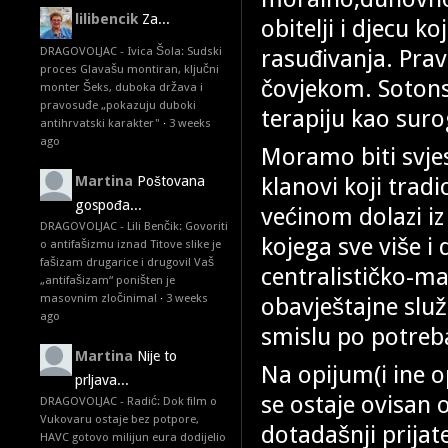
lilibencik
Za...
obitelji i djecu 
rasuđivanja. Pra
DRAGOVOLJAC - Ivica Šola: Sudski
proces Glavašu montiran, ključni
čovjekom. Sotonsk
monter Šeks, duboka država i
pravosuđe „pokazuju duboki
terapiju kao sur
antihrvatski karakter"
·
3 weeks
ago
Moramo biti svjes
klanovi koji trad
Martina
Poštovana
gospođa...
većinom dolazi iz
DRAGOVOLJAC - Lili Benčik: Govoriti
kojega sve više i
o antifašizmu iznad Titove slike je
fašizam drugarice i drugovi! Vaš
centralističko-ma
„antifašizam“ poništen je
masovnim zločinima!
·
3 weeks
obavještajne služ
ago
smislu po potreb
Martina
Nije to
Na opijum(i ine o
prljava...
se ostaje ovisan 
DRAGOVOLJAC - Radić: Dok film o
Vukovaru ostaje bez potpore,
dotadašnji prijat
HAVC gotovo milijun eura dodijelio