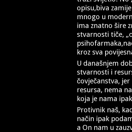
opisu,biva zamije
mnogo u modern
ima znatno šire z
stvarnosti tiče, „
psihofarmaka,nadm
kroz sva povijesn
U današnjem dobu
stvarnosti i resu
čovječanstva, jer
resursa, nema na
koja je nama ipak
Protivnik naš, ka
način ipak podam
a On nam u zauzvr