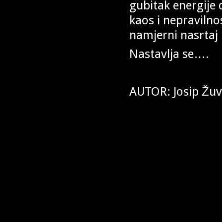
gubitak energije d
kaos i nepraviln
namjerni nasrtaj 
Nastavlja se….
AUTOR: Josip Žuv