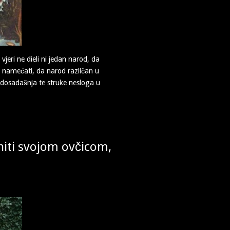
jeri ne dieli ni jedan narod, da
om namećati, da narod različan u
da dosadašnja te struke nesloga u
niti svojom ovčicom,