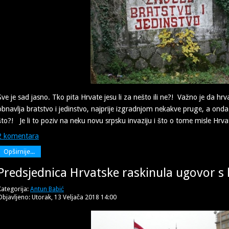
Sve je sad jasno. Tko pita Hrvate jesu li za nešto ili ne?! Važno je da hrv
obnavlja bratstvo i jedinstvo, najprije izgradnjom nekakve pruge, a onda će
što?! Je li to poziv na neku novu srpsku invaziju i što o tome misle Hrva
2 komentara
Opširnije...
Predsjednica Hrvatske raskinula ugovor 
Kategorija:
Antun Babić
Objavljeno: Utorak, 13 Veljača 2018 14:00