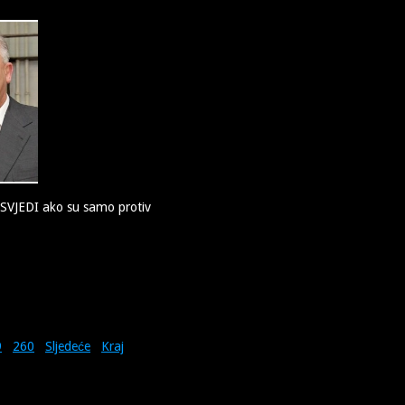
OSVJEDI ako su samo protiv
9
260
Sljedeće
Kraj