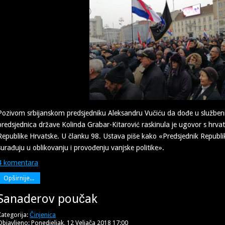
Pozivom srbijanskom predsjedniku Aleksandru Vučiću da dođe u službeni 
predsjednica države Kolinda Grabar-Kitarović raskinula je ugovor s hrvat
Republike Hrvatske. U članku 98. Ustava piše kako «Predsjednik Republi
surađuju u oblikovanju i provođenju vanjske politike».
4 komentara
Opširnije...
Sanaderov poučak
Kategorija:
Činjenica
Objavljeno: Ponedjeljak, 12 Veljača 2018 17:00