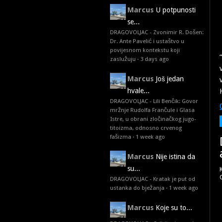
Marcus
U potpunosti
se...
DRAGOVOLJAC - Zvonimir R. Došen:
Dr. Ante Pavelić i ustaštvo u
povijesnom kontekstu koji
zaslužuju
·
3 days ago
Marcus
Još jedan
hvale...
DRAGOVOLJAC - Lili Benčik: Govor
mržnje Rudolfa Frančule i Glasa
Istre, u obrani zločinačkog jugo-
titoizma, odnosno crvenog
fašizma
·
1 week ago
Marcus
Nije istina da
su...
DRAGOVOLJAC - Kratak je put od
ustanka do bježanja
·
1 week ago
Marcus
Koje su to...