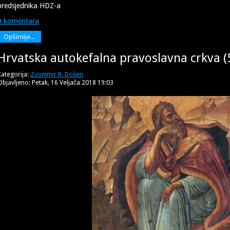
predsjednika HDZ-a
0 komentara
Opširnije...
Hrvatska autokefalna pravoslavna crkva (5
Kategorija:
Zvonimir R. Došen
Objavljeno: Petak, 16 Veljača 2018 19:03