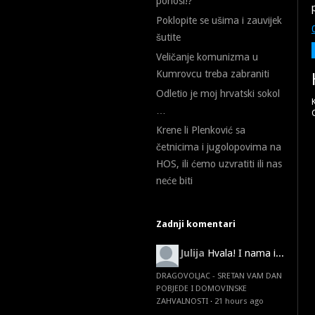
ponosi!?
Poklopite se ušima i zauvijek
šutite
Veličanje komunizma u
Kumrovcu treba zabraniti
Odletio je moj hrvatski sokol
…
Krene li Plenković sa
četnicima i jugolopovima na
HOS, ili ćemo uzvratiti ili nas
neće biti
Zadnji komentari
Julija
Hvala! I nama i...
DRAGOVOLJAC - SRETAN VAM DAN
POBJEDE I DOMOVINSKE
ZAHVALNOSTI
·
21 hours ago