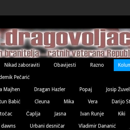
Nikad zaboraviti
Obavijesti
Razno
Kolu
demik Pečarić
a Majhen
Dragan Hazler
Popaj
Josip Žuve
tun Babić
Cleuna
Mika
Vera
Darijo S
točac
Čaplja
Jasna
Ivan Runje
Kiki
 dawns
Urbani desničar
Vladimir Dananić