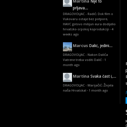
Martina
Nije to
prljava...
DRAGOVOLJAC - Radić: Dok film o
Vukovaru ostaje bez potpore,
HAVC gotovo milijun eura dodijelio
hrvatsko-srpskoj koprodukciji
·
4
weeks ago
Marcus
Dalić, jedini...
DRAGOVOLJAC - Nakon Dalića
Vatrene treba voditi Dalić
·
1
month ago
Martina
Svaka čast i,...
DRAGOVOLJAC - Marijačić: Živjela
naša Hrvatska!
·
1 month ago