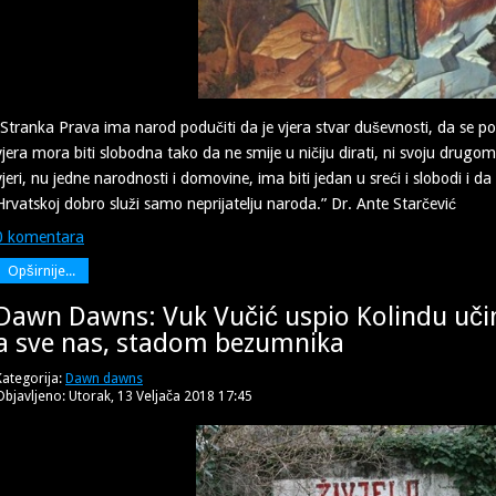
“Stranka Prava ima narod podučiti da je vjera stvar duševnosti, da se po v
vjera mora biti slobodna tako da ne smije u ničiju dirati, ni svoju drug
vjeri, nu jedne narodnosti i domovine, ima biti jedan u sreći i slobodi i 
Hrvatskoj dobro služi samo neprijatelju naroda.” Dr. Ante Starčević
0 komentara
Opširnije...
Dawn Dawns: Vuk Vučić uspio Kolindu uči
a sve nas, stadom bezumnika
Kategorija:
Dawn dawns
Objavljeno: Utorak, 13 Veljača 2018 17:45