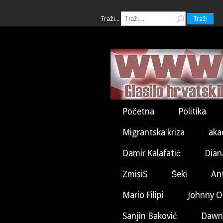
Traži...
Traži
Početna
Politika
Migrantska kriza
aka
Damir Kalafatić
Dian
ZmisiS
Šeki
An
Mario Filipi
Johnny O
Sanjin Baković
Dawn