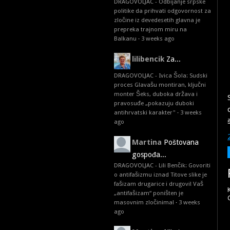
DRAGOVOLJAC - Odbijanje srpske
politike da prihvati odgovornost za
zločine iz devedesetih glavna je
prepreka trajnom miru na
Balkanu
·
3 weeks ago
lilibencik
Za...
DRAGOVOLJAC - Ivica Šola: Sudski
proces Glavašu montiran, ključni
monter Šeks, duboka država i
pravosuđe „pokazuju duboki
antihrvatski karakter"
·
3 weeks
ago
Martina
Poštovana
gospođa...
DRAGOVOLJAC - Lili Benčik: Govoriti
o antifašizmu iznad Titove slike je
fašizam drugarice i drugovi! Vaš
„antifašizam“ poništen je
masovnim zločinima!
·
3 weeks
ago