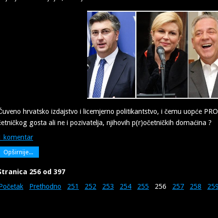
Čuveno hrvatsko izdajstvo i licemjerno politikantstvo, i čemu uopće PR
četničkog gosta ali ne i pozivatelja, njihovih p(r)očetničkih domaćina ?
1 komentar
Opširnije...
Stranica 256 od 397
Početak
Prethodno
251
252
253
254
255
256
257
258
25