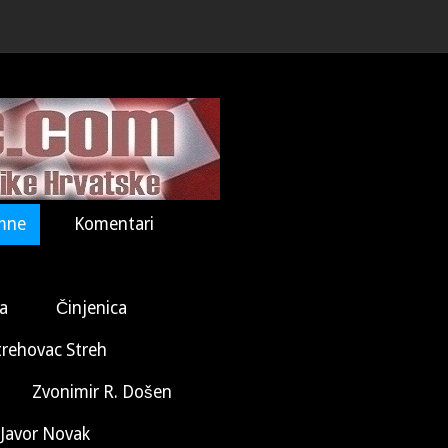
mne
Komentari
la
Činjenica
trehovac Streh
Zvonimir R. Došen
Javor Novak