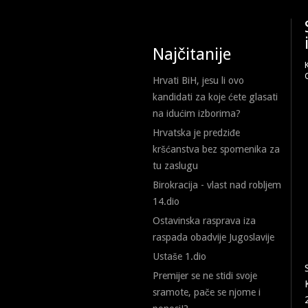
Najčitanije
Hrvati BiH, jesu li ovo
kandidati za koje ćete glasati
na idućim izborima?
Hrvatska je predziđe
kršćanstva bez spomenika za
tu zaslugu
Birokracija - vlast nad robljem
14.dio
Ostavinska rasprava iza
raspada obadvije Jugoslavije
Ustaše 1.dio
Premijer se ne stidi svoje
sramote, pače se njome i