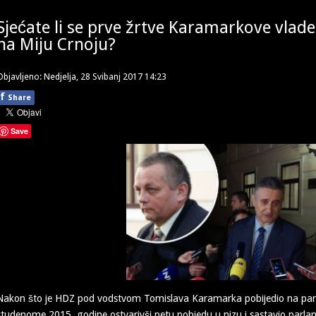
Sjećate li se prve žrtve Karamarkove vlad
na Miju Crnoju?
Objavljeno: Nedjelja, 28 Svibanj 2017 14:23
f
Share
Save
Nakon što je HDZ pod vodstvom Tomislava Karamarka pobijedio na pa
studenome 2015. godine ostvarivši petu pobjedu u nizu i sastavio parla