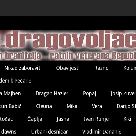
Nikad zaboraviti
Obavijesti
Razno
Kolu
demik Pečarić
a Majhen
Dragan Hazler
Popaj
Josip Žuve
tun Babić
Cleuna
Mika
Vera
Darijo S
točac
Čaplja
Jasna
Ivan Runje
Kiki
 dawns
Urbani desničar
Vladimir Dananić