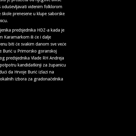
ks oduševljavati viđenim folklorom
 škole prenesene u klupe saborske
nicu.
mjenika predsjednika HDZ-a kada je
 Karamarkom ili će i dalje
erenu biti će svakim danom sve veće
e Burić u Primorsko goranskoj
amog predsjednika Vlade RH Andreja
 potpotru kandidatkinji za županicu
dući da Hrvoje Burić izlazi na
kalnih izbora za gradonačelnika