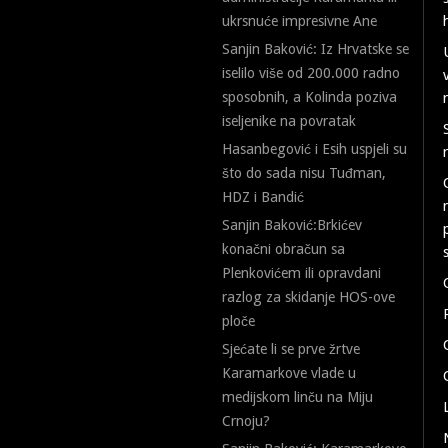
ukrsnuće impresivne Ane
Sanjin Baković: Iz Hrvatske se
iselilo više od 200.000 radno
sposobnih, a Kolinda poziva
iseljenike na povratak
Hasanbegović i Esih uspjeli su
što do sada nisu Tuđman,
HDZ i Bandić
Sanjin Baković:Brkićev
konačni obračun sa
Plenkovićem ili opravdani
razlog za skidanje HOS-ove
ploče
Sjećate li se prve žrtve
Karamarkove vlade u
medijskom linču na Miju
Crnoju?