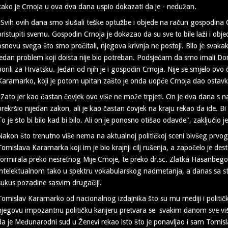
kako je Crnoja u ova dva dana uspio dokazati da je - nedužan.
"Svih ovih dana smo slušali teške optužbe i objede na račun gospodina Cr
pristupiti svemu. Gospodin Crnoja je dokazao da su sve to bile laži i obj
osnovu svega što smo pročitali, njegova krivnja ne postoji. Bilo je svakakv
jedan problem koji doista nije bio potreban. Podsjećam da smo imali Domo
borili za Hrvatsku. Jedan od njih je i gospodin Crnoja. Nije se smjelo ovo 
Karamarko, koji je potom upitan zašto je onda uopće Crnoja dao ostav
"Zato jer kao častan čovjek ovo više ne može trpjeti. On je dva dana s
prekršio nijedan zakon, ali je kao častan čovjek na kraju rekao da ide. Bi
To je što bi bilo kad bi bilo. Ali on je ponosno otišao odavde", zaključio
Nakon što trenutno više nema na aktualnoj političkoj sceni bivšeg prvo
Tomislava Karamarka koji im je bio krajnji cilj rušenja, a započelo je des
formirala preko nesretnog Mije Crnoje, te preko dr.sc. Zlatka Hasanbego
intelektualnom tako u spektru vokabularskog nadmetanja, a danas sa st
sukus pozadine sasvim drugačiji.
Tomislav Karamarko od nacionalnog izdajnika što su mu mediji i politički 
njegovu impozantnu političku karijeru pretvara se svakim danom sve vi
da je Međunarodni sud u Ženevi rekao isto što je ponavljao i sam Tomis