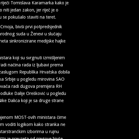
e riječi Tomislava Karamarka kako je
iti jedan zakon, jer riječ je o
 se pokušalo staviti na teret.
Crnoja, bivši prvi potpredsjednik
arodnog suda u Ženevi u slučaju
 meta sinkronizirane medijske hajke
ara koji su svrgnuti izmišljenim
radi načina rada iz ljubavi prema
 zaslugom Republika Hrvatska dobila
ika Srbije u pogledu mirovina SAO
 Kovača radi dugova premijera RH
 odluke Dalije Orešković u pogledu
ke Dalića koji je sa druge strane
smjenom MOST-ovih ministara čime
am voditi logikom kako stranka ne
nutarstrančkim izborima u rujnu
 što je preuzeta od njegove bivše