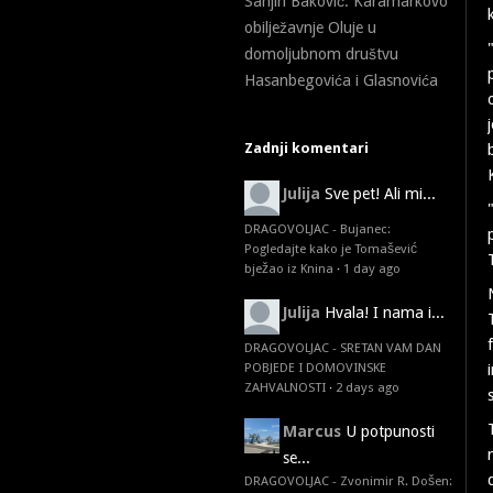
Sanjin Baković: Karamarkovo
obilježavnje Oluje u
domoljubnom društvu
Hasanbegovića i Glasnovića
Zadnji komentari
Julija
Sve pet! Ali mi...
DRAGOVOLJAC - Bujanec:
Pogledajte kako je Tomašević
bježao iz Knina
·
1 day ago
Julija
Hvala! I nama i...
DRAGOVOLJAC - SRETAN VAM DAN
POBJEDE I DOMOVINSKE
ZAHVALNOSTI
·
2 days ago
Marcus
U potpunosti
se...
DRAGOVOLJAC - Zvonimir R. Došen: