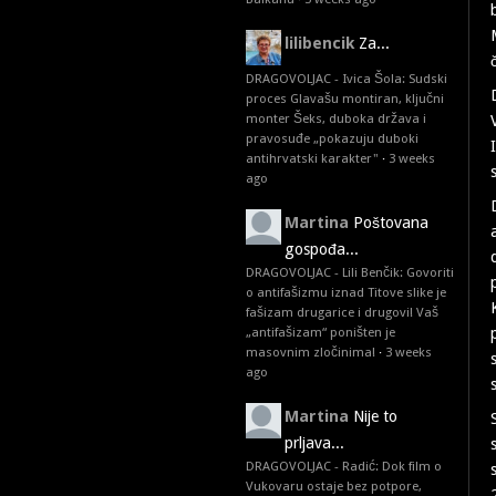
lilibencik
Za...
DRAGOVOLJAC - Ivica Šola: Sudski
proces Glavašu montiran, ključni
monter Šeks, duboka država i
pravosuđe „pokazuju duboki
antihrvatski karakter"
·
3 weeks
ago
Martina
Poštovana
gospođa...
DRAGOVOLJAC - Lili Benčik: Govoriti
o antifašizmu iznad Titove slike je
fašizam drugarice i drugovi! Vaš
„antifašizam“ poništen je
masovnim zločinima!
·
3 weeks
ago
Martina
Nije to
prljava...
DRAGOVOLJAC - Radić: Dok film o
Vukovaru ostaje bez potpore,