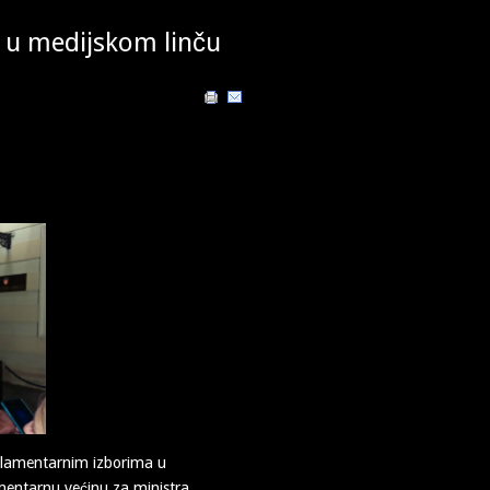
e u medijskom linču
rlamentarnim izborima u
mentarnu većinu za ministra