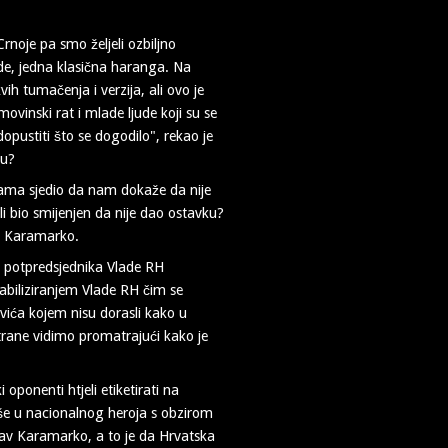
noje pa smo željeli ozbiljno
ede, jedna klasična haranga. Na
ih tumačenja i verzija, ali ovo je
vinski rat i mlade ljude koji su se
dopustiti što se dogodilo", rekao je
ku?
 nama sjedio da nam dokaže da nije
 li bio smijenjen da nije dao ostavku?
 je Karamarko.
g potpredsjednika Vlade RH
tabiliziranjem Vlade RH čim se
vića kojem nisu dorasli kako u
rane vidimo promatrajući kako je
oponenti htjeli etiketirati na
še u nacionalnog heroja s obzirom
lav Karamarko, a to je da Hrvatska