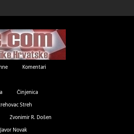
mne
Komentari
la
Činjenica
trehovac Streh
Zvonimir R. Došen
Javor Novak