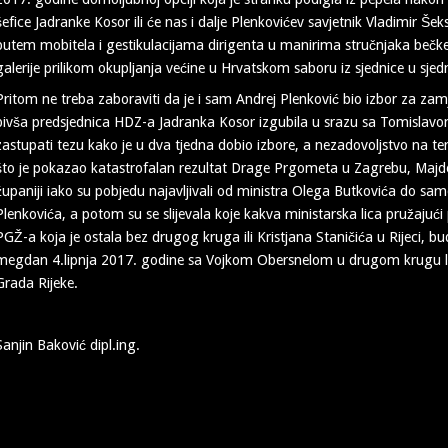
šefice Jadranke Kosor ili će nas i dalje Plenkovićev savjetnik Vladimir Še
putem mobitela i gestikulacijama dirigenta u manirima stručnjaka bečke
galerije prilikom okupljanja većine u Hrvatskom saboru iz sjednice u sjed
Pritom ne treba zaboraviti da je i sam Andrej Plenković bio izbor za za
bivša predsjednica HDZ-a Jadranka Kosor izgubila u srazu sa Tomislavom
zastupati tezu kako je u dva tjedna dobio izbore, a nezadovoljstvo na t
što je pokazao katastrofalan rezultat Drage Prgometa u Zagrebu, Majd
županiji iako su pobjedu najavljivali od ministra Olega Butkovića do s
Plenkovića, a potom su se slijevala koje kakva ministarska lica pružajući
PGŽ-a koja je ostala bez drugog kruga ili Kristjana Staničića u Rijeci, bu
megdan 4.lipnja 2017. godine sa Vojkom Obersnelom u drugom krugu lo
Grada Rijeke.
Sanjin Baković dipl.ing.