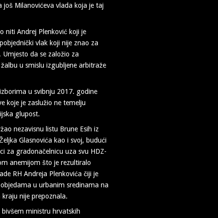
još Milanovićeva vlada koja je taj
niti Andrej Plenković koji je
objednički vlak koji nije znao za
 Umjesto da se založio za
žalbu u smislu izgubljene arbitraže
 izborima u svibnju 2017. godine
e koje je zaslužio ne temelju
ijska glupost.
ao nezavisnu listu Brune Esih iz
ljka Glasnovića kao i svoj, budući
rci za gradonačelnicu uza svu HDZ-
om anemijom što je rezultiralo
ade RH Andreja Plenkovića čiji je
a pobjedama u urbanim sredinama na
 kraju nije prepoznala.
 bivšem ministru hrvatskih