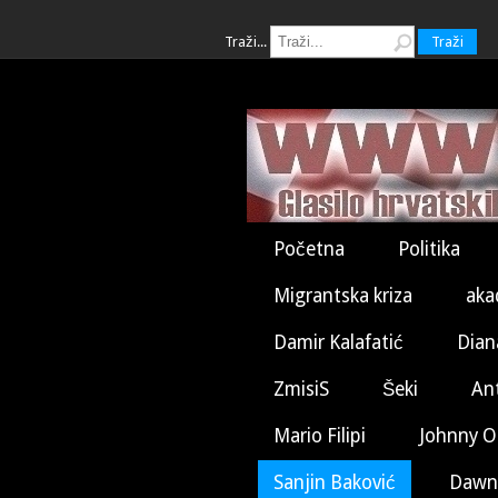
Traži...
Traži
Početna
Politika
Migrantska kriza
aka
Damir Kalafatić
Dian
ZmisiS
Šeki
An
Mario Filipi
Johnny O
Sanjin Baković
Dawn