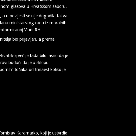
većinom glasova u Hrvatskom saboru.
a u povijesti se nije dogodila takva
 dana ministarskog rada iz moralnih
ovoformiranoj Vladi RH.
itelja bio prijavljen, a prema
vatskoj već je tada bilo jasno da je
ravi budući da je u sklopu
pornih” točaka od trinaest koliko je
Tomislav Karamarko, koji je ustvrdio