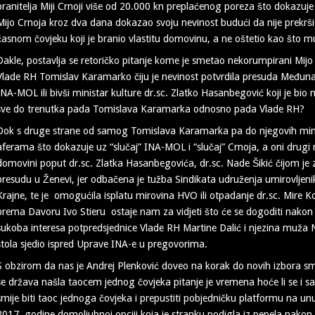
branitelja Miji Crnoji više od 20.000 kn preplaćenog poreza što dokazuj
Mijo Crnoja kroz dva dana dokazao svoju nevinost budući da nije prekršio n
časnom čovjeku koji je branio vlastitu domovinu, a ne oštetio kao što mu
Dakle, postavlja se retoričko pitanje kome je smetao nekorumpirani Mijo 
Vlade RH Tomislav Karamarko čiju je nevinost potvrdila presuda Međun
INA-MOL ili bivši ministar kulture dr.sc. Zlatko Hasanbegović koji je bio
sve do trenutka pada Tomislava Karamarka odnosno pada Vlade RH?
Dok s druge strane od samog Tomislava Karamarka pa do njegovih minist
aferama što dokazuje uz “slučaj” INA-MOL i “slučaj” Crnoja, a oni drugi 
domovini poput dr.sc. Zlatka Hasanbegovića, dr.sc. Nade Šikić čijom je
presudu u Ženevi, jer odbačena je tužba Sindikata udruženja umirovljen
Krajne, te je omogućila isplatu mirovina HVO ili otpadanje dr.sc. Mire
prema Davoru Ivo Stieru ostaje nam za vidjeti što će se dogoditi nakon
sukoba interesa potpredsjednice Vlade RH Martine Dalić i njezina muža Ni
stola sjedio ispred Uprave INA-e u pregovorima.
S obzirom da nas je Andrej Plenković doveo na korak do novih izbora 
se država našla taocem jednog čovjeka pitanje je vremena hoće li se i s
smije biti taoc jednoga čovjeka i prepustiti pobjedničku platformu na u
2017. godine domoljubnoj opciji koja je stranku podigla iz pepela nakon