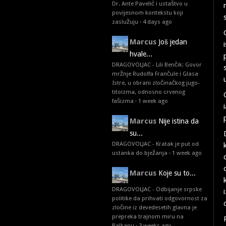
Dr. Ante Pavelić i ustaštvo u
povijesnom kontekstu koji
zaslužuju
·
4 days ago
Marcus
Još jedan
hvale...
DRAGOVOLJAC - Lili Benčik: Govor
mržnje Rudolfa Frančule i Glasa
Istre, u obrani zločinačkog jugo-
titoizma, odnosno crvenog
fašizma
·
1 week ago
Marcus
Nije istina da
su...
DRAGOVOLJAC - Kratak je put od
ustanka do bježanja
·
1 week ago
Marcus
Koje su to...
DRAGOVOLJAC - Odbijanje srpske
politike da prihvati odgovornost za
zločine iz devedesetih glavna je
prepreka trajnom miru na
Balkanu
·
3 weeks ago