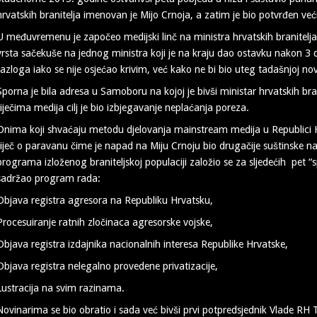
hrvatskih branitelja imenovan je Mijo Crnoja, a zatim je bio potvrđen 
U međuvremenu je započeo medijski linč na ministra hrvatskih branitelja, 
vrsta sačekuše na jednog ministra koji je na kraju dao ostavku nakon 3
razloga iako se nije osjećao krivim, već kako ne bi bio uteg tadašnjoj n
Sporna je bila adresa u Samoboru na kojoj je bivši ministar hrvatskih bran
riječima medija cilj je bio izbjegavanje neplaćanja poreza.
Onima koji shvaćaju metodu djelovanja mainstream medija u Republici Hr
riječ o paravanu čime je napad na Miju Crnoju bio drugačije suštinske na
programa izloženog braniteljskoj populaciji založio se za sljedećih pet “s
sadržao program rada:
Objava registra agresora na Republiku Hrvatsku,
Procesuiranje ratnih zločinaca agresorske vojske,
Objava registra izdajnika nacionalnih interesa Republike Hrvatske,
Objava registra nelegalno provedene privatizacije,
Lustracija na svim razinama.
Novinarima se bio obratio i sada već bivši prvi potpredsjednik Vlade RH 