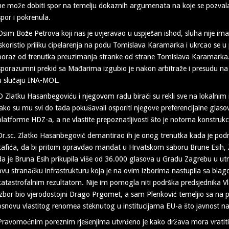
ne može dobiti spor na temelju dokaznih argumenata na koje se pozvala 
spor i pokrenula.
Osim Bože Petrova koji nas je uvjeravao u uspješan ishod, sluha nije imao 
iskoristio priliku cipelarenja na podu Tomislava Karamarka i ukrcao se u p
poraz od trenutka preuzimanja stranke od strane Tomislava Karamarka.
sporazumni prekid sa Mađarima izgubio je nakon arbitraže i presudu na 
u slučaju INA-MOL.
O Zlatku Hasanbegoviću i njegovom radu birači su rekli sve na lokalnim
iako su mu svi do tada pokušavali osporiti njegove preferencijalne glasov
platforme HDZ-a, a ne vlastite prepoznatljivosti što je notorna konstrukc
Dr.sc. Zlatko Hasanbegović demantirao ih je onog trenutka kada je podrž
kafića, da bi pritom opravdao mandat u Hrvatskom saboru Brune Esih, Že
da je Bruna Esih prikupila više od 36.000 glasova u Gradu Zagrebu u ut
ovu stranačku infrastrukturu koja je na ovim izborima nastupila sa blag
katastrofalnim rezultatom. Nije im pomogla niti podrška predsjednika Vl
izbor bio vjerodostojni Drago Prgomet, a sam Plenković temeljio sa n
osnovu vlastitog renomea steknutog u institucijama EU-a što javnost na
Pravomoćnim poreznim rješenjima utvrđeno je kako država mora vratiti