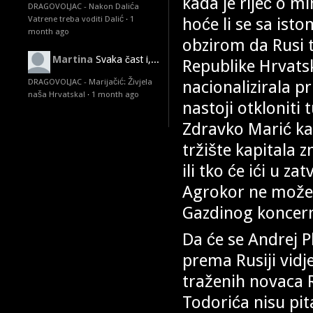
kada je riječ o mi
DRAGOVOLJAC - Nakon Dalića
hoće li se sa ist
Vatrene treba voditi Dalić
·
1
month ago
obzirom da Rusi t
Martina
Svaka čast i,...
Republike Hrvats
nacionalizirala p
DRAGOVOLJAC - Marijačić: Živjela
naša Hrvatska!
·
1 month ago
nastoji otkloniti 
Zdravko Marić kao
tržište kapitala z
ili tko će ići u z
Agrokor ne može v
Gazdinog koncer
Da će se Andrej 
prema Rusiji vidj
traženih novaca R
Todorića nisu pit