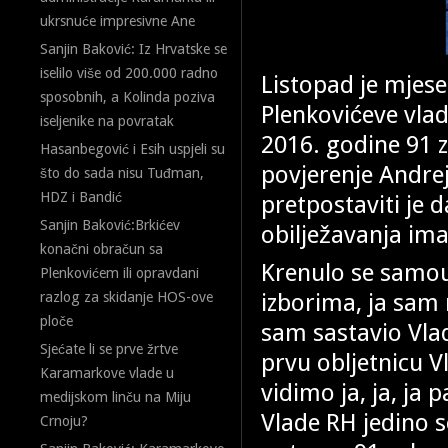
ukrsnuće impresivne Ane
Sanjin Baković: Iz Hrvatske se
iselilo više od 200.000 radno
Listopad je mjese
sposobnih, a Kolinda poziva
Plenkovićeve vla
iseljenike na povratak
2016. godine 91 
Hasanbegović i Esih uspjeli su
povjerenje Andre
što do sada nisu Tuđman,
HDZ i Bandić
pretpostaviti je d
Sanjin Baković:Brkićev
obilježavanja im
konačni obračun sa
Krenulo se samou
Plenkovićem ili opravdani
izborima, ja sam 
razlog za skidanje HOS-ove
ploče
sam sastavio Vlad
Sjećate li se prve žrtve
prvu obljetnicu V
Karamarkove vlade u
vidimo ja, ja, ja 
medijskom linču na Miju
Vlade RH jedino s
Crnoju?