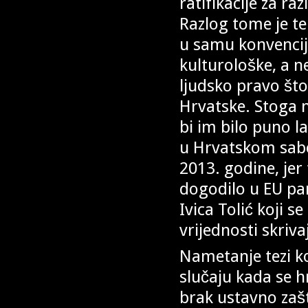
ratifikacije za ra
Razlog tome je t
u samu konvencij
kulturološke, a n
ljudsko pravo što 
Hrvatske. Stoga n
bi im bilo puno l
u Hrvatskom sabor
2013. godine, jer
dogodilo u EU par
Ivica Tolić koji 
vrijednosti skriva
Nametanje tezi ko
slučaju kada se 
brak ustavno zašt