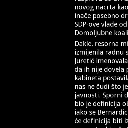
novog nacrta kao
inače posebno dr
SDP-ove vlade od
Domoljubne koalic
Dakle, resorna m
izmijenila radnu 
Juretić imenoval
da ih nije dovela
kabineta postavila
nas ne čudi što je
javnosti. Sporni 
bio je definicija o
iako se Bernardic
će definicija biti