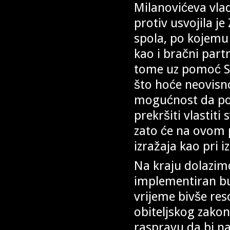
Milanovićeva vla
protiv usvojila j
spola, po kojemu 
kao i bračni part
tome uz pomoć SDP
što hoće neovisno
mogućnost da po
prekršiti vlastit
zato će na ovom p
izražaja kao pri 
Na kraju dolazimo
implementiran bu
vrijeme bivše res
obiteljskog zakon
raspravu da bi na