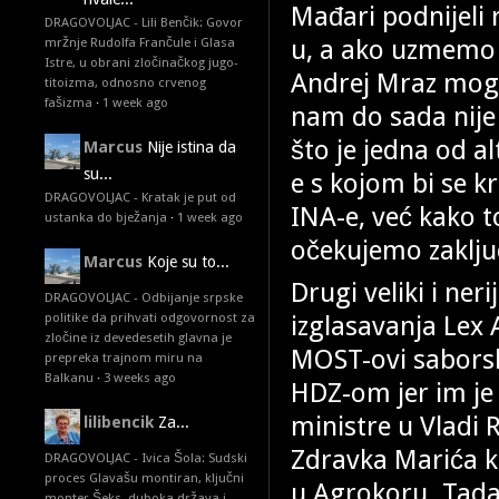
Mađari podnijeli
DRAGOVOLJAC - Lili Benčik: Govor
u, a ako uzmemo u
mržnje Rudolfa Frančule i Glasa
Istre, u obrani zločinačkog jugo-
Andrej Mraz mogao
titoizma, odnosno crvenog
fašizma
·
1 week ago
nam do sada nije
što je jedna od a
Marcus
Nije istina da
su...
e s kojom bi se kr
DRAGOVOLJAC - Kratak je put od
INA-e, već kako 
ustanka do bježanja
·
1 week ago
očekujemo zaključ
Marcus
Koje su to...
Drugi veliki i ne
DRAGOVOLJAC - Odbijanje srpske
izglasavanja Lex
politike da prihvati odgovornost za
zločine iz devedesetih glavna je
MOST-ovi saborski
prepreka trajnom miru na
Balkanu
·
3 weeks ago
HDZ-om jer im je
ministre u Vladi 
lilibencik
Za...
Zdravka Marića ko
DRAGOVOLJAC - Ivica Šola: Sudski
proces Glavašu montiran, ključni
u Agrokoru. Tada
monter Šeks, duboka država i