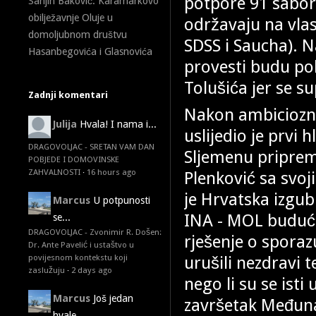
potpore 91 sabor
Sanjin Baković: Karamarkovo
obilježavnje Oluje u
održavaju na vlast
domoljubnom društvu
SDSS i Saucha). N
Hasanbegovića i Glasnovića
provesti budu po
Tolušića jer se s
Zadnji komentari
Nakon ambiciozn
Julija
Hvala! I nama i...
uslijedio je prvi 
DRAGOVOLJAC - SRETAN VAM DAN
Sljemenu priprema
POBJEDE I DOMOVINSKE
ZAHVALNOSTI
·
16 hours ago
Plenković sa svo
je Hrvatska izgu
Marcus
U potpunosti
INA - MOL budući
se...
DRAGOVOLJAC - Zvonimir R. Došen:
rješenje o sporaz
Dr. Ante Pavelić i ustaštvo u
urušili nezdravi 
povijesnom kontekstu koji
zaslužuju
·
2 days ago
nego li su se isti
Marcus
Još jedan
završetak Međuna
hvale...