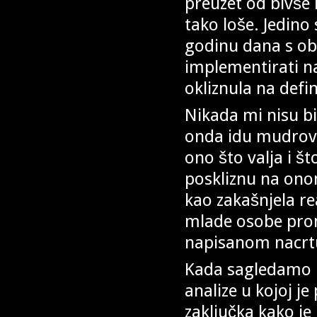
preuzet od bivše 
tako loše. Jedino
godinu dana s obz
implementirati na
okliznula na defin
Nikada mi nisu bil
onda idu mudrova
ono što valja i št
poskliznu na onom 
kao zakašnjela re
mlade osobe promt
napisanom nacrtu
Kada sagledamo r
analize u kojoj 
zaključka kako j