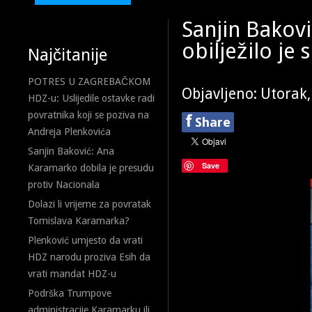
Sanjin Bakov
obilježilo je
Najčitanije
POTRES U ZAGREBAČKOM
Objavljeno: Utorak,
HDZ-u: Uslijedile ostavke radi
povratnika koji se poziva na
f
Share
Andreja Plenkovića
Sanjin Baković: Ana
Save
Karamarko dobila je presudu
protiv Nacionala
Dolazi li vrijeme za povratak
Tomislava Karamarka?
Plenković umjesto da vrati
HDZ narodu proziva Esih da
vrati mandat HDZ-u
Podrška Trumpove
administracije Karamarku ili