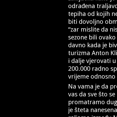
odrađena traljavo
tepiha od kojih ne
biti dovoljno obm
“zar mislite da ni
sezone bili ovako
davno kada je biv
turizma Anton Kl
i dalje vjerovati
200.000 radno spo
vrijeme odnosno r
Na vama je da pro
vas da sve što se
promatramo dugo
je šteta nanesena