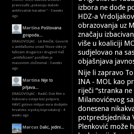
izbora ne dođe pot
pravosuđe „pokazuju duboki
antihrvatski karakter"
·
3 weeks
HDZ-a Vrdoljakov 
ago
obrazovanja uz Mi
Martina
Poštovana
značaju izbacivan
gospođa...
više u koaliciji MO
DRAGOVOLJAC - Lili Benčik: Govoriti
o antifašizmu iznad Titove slike je
sudjelovao na sa
fašizam drugarice i drugovi! Vaš
„antifašizam“ poništen je
objašnjava javnos
masovnim zločinima!
·
3 weeks
ago
Nije li zapravo 
INA - MOL kao pr
Martina
Nije to
prljava...
riječi “stranka n
DRAGOVOLJAC - Radić: Dok film o
Milanovićevog sa
Vukovaru ostaje bez potpore,
HAVC gotovo milijun eura dodijelio
donesena nikakva
hrvatsko-srpskoj koprodukciji
·
4
potpredsjednika 
weeks ago
Plenković može hr
Marcus
Dalić, jedini...