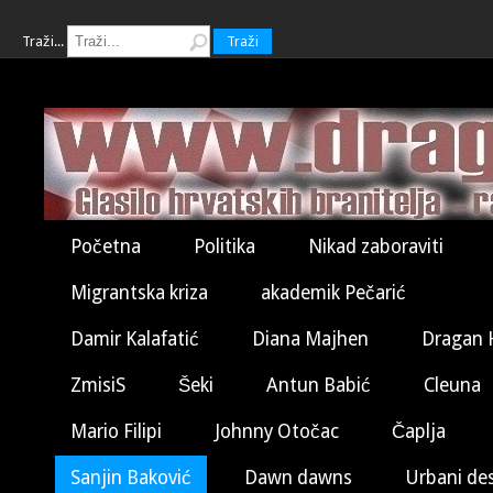
Traži...
Traži
Početna
Politika
Nikad zaboraviti
Migrantska kriza
akademik Pečarić
Damir Kalafatić
Diana Majhen
Dragan 
ZmisiS
Šeki
Antun Babić
Cleuna
Mario Filipi
Johnny Otočac
Čaplja
Sanjin Baković
Dawn dawns
Urbani de