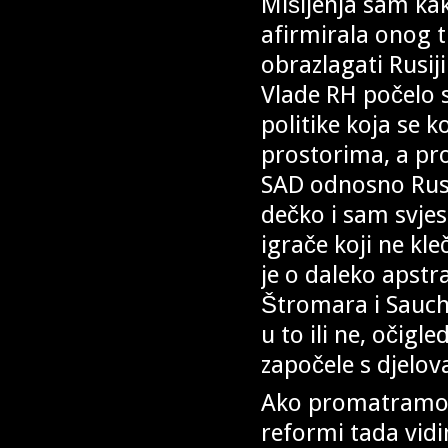
Mišljenja sam kak
afirmirala onog 
obrazlagati Rusiji
Vlade RH počelo s
politike koja se 
prostorima, a pro
SAD odnosno Rusi
dečko i sam svjes
igrače koji ne kle
je o daleko apstr
Štromara i Sauch
u to ili ne, očig
započele s djel
Ako promatramo 
reformi tada vid