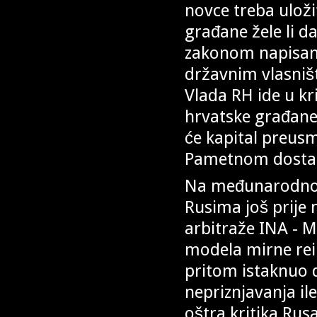
novce treba uloži
građane žele li d
zakonom napisani
državnim vlasniš
Vlada RH ide u kr
hrvatske građane 
će kapital preus
Pametnom dosta
Na međunarodnom
Rusima još prije 
arbitraže INA - 
modela mirne rein
pritom istaknuo 
nepriznjavanja il
oštra kritika Rus