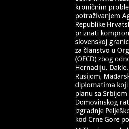
kroničnim proble
potraživanjem Ag
Republike Hrvatsk
priznati komprom
slovenskoj granic
za članstvo u Org
(OECD) zbog odno
Hernadiju. Dakle
Rusijom, Mađars
diplomatima koj
planu sa Srbijom 
Domovinskog rata
izgradnje Pelješk
kod Crne Gore po 