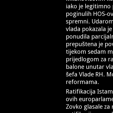
iako je legitimno
poginulih HOS-ov
spremni. Udarom
vlada pokazala j
ponudila parcijal
prepuštena je po
tijekom sedam mje
prijedlogom za ra
balone unutar vlas
šefa Vlade RH. M
reformama.
Ratifikacija Ista
ovih europarlame
Zovko glasale za ra