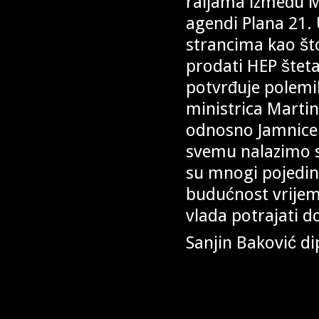
raljama između 
agendi Plana 21. U
strancima kao što
prodati HEP šteta
potvrđuje polemi
ministrica Martin
odnosno Jamnice 
svemu nalazimo se
su mnogi pojedinc
budućnost vrijeme
vlada potrajati d
Sanjin Baković dip