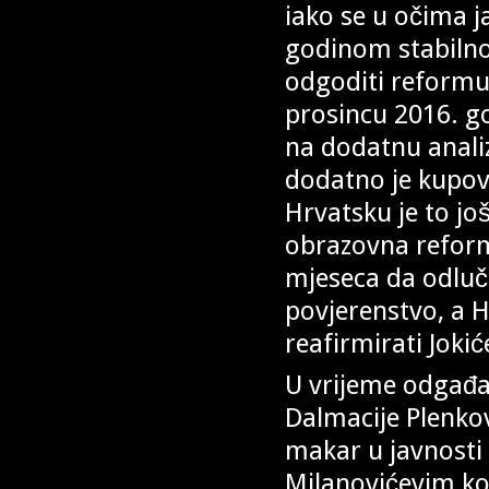
iako se u očima j
godinom stabilnos
odgoditi reformu 
prosincu 2016. g
na dodatnu analiz
dodatno je kupov
Hrvatsku je to jo
obrazovna reform
mjeseca da odluče
povjerenstvo, a 
reafirmirati Joki
U vrijeme odgađan
Dalmacije Plenkov
makar u javnosti 
Milanovićevim koa