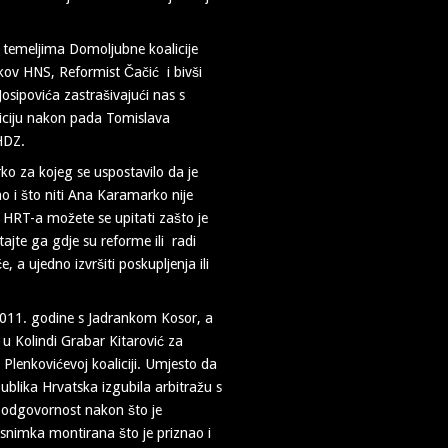
a temeljima Domoljubne koalicije
kov HNS, Reformist Čačić i bivši
osipovića zastrašivajući nas s
liciju nakon pada Tomislava
 HDZ.
o za kojeg se uspostavilo da je
 i što niti Ana Karamarko nije
 HRT-a možete se upitati zašto je
ajte ga gdje su reforme ili radi
, a ujedno izvršiti poskupljenja ili
2011. godine s Jadrankom Kosor, a
i u Kolindi Grabar Kitarović za
u Plenkovićevoj koaliciji. Umjesto da
publika Hrvatska izgubila arbitražu s
dgovornost nakon što je
 snimka montirana što je priznao i