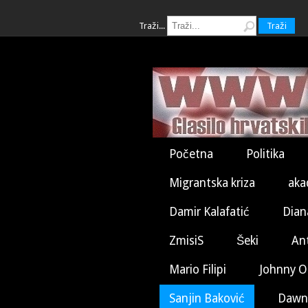
Traži...
Traži
Početna
Politika
Migrantska kriza
aka
Damir Kalafatić
Dian
ZmisiS
Šeki
An
Mario Filipi
Johnny O
Sanjin Baković
Dawn