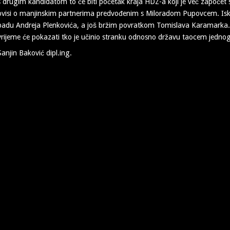
s drugim kandidatom to će biti početak kraja HDZ-a koji je već započet s
ovisi o manjinskim partnerima predvođenim s Miloradom Pupovcem. Is
padu Andreja Plenkovića, a još bržim povratkom Tomislava Karamarka. K
vrijeme će pokazati tko je učinio stranku odnosno državu taocem jednog
Sanjin Baković dipl.ing.