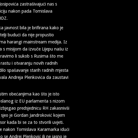
osipovića zastrašivajući nas s
liciju nakon pada Tomislava
 HDZ.
javnost bila je brifirana kako je
elji budući da nije propustio
rema harangi mainstream medija. Iz
ta s misijom da izvuče Lijepu našu iz
boravimo li sukob s Rusima što me
astu i otvaranju novih radnih
dilo spašavanje starih radnih mjesta
ozvala Andreja Plenkovića da zaustavi
ustim obećanjima kao što je isto
oslanog iz EU parlamenta s nizom
” izbjegao predsjednicu RH zakasnivši
 sjeo je Gordan Jandroković kojem
r kada bi se za to stvorili uvjeti.
 je nakon Tomislava Karamarka idući
o se Andrej Plenković ili ne jasno je