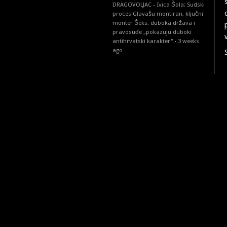
DRAGOVOLJAC - Ivica Šola: Sudski
proces Glavašu montiran, ključni
monter Šeks, duboka država i
pravosuđe „pokazuju duboki
antihrvatski karakter"
·
3 weeks
ago