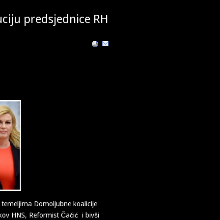
uciju predsjednice RH
a temeljima Domoljubne koalicije
kov HNS, Reformist Čačić i bivši