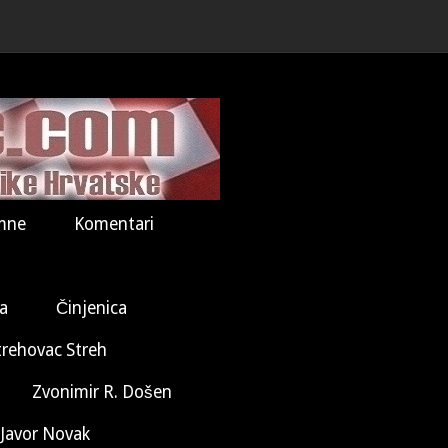
mne
Komentari
la
Činjenica
trehovac Streh
Zvonimir R. Došen
Javor Novak