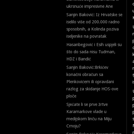
ukrsnuće impresivne Ane
Sanjin Baković: Iz Hrvatske se
iselilo više od 200.000 radno
sposobnih, a Kolinda poziva
iseljenike na povratak
Hasanbegović i Esih uspjeli su
što do sada nisu Tuđman,
HDZ i Bandić
Sanjin Baković:Brkićev
konačni obračun sa
Plenkovićem ili opravdani
razlog za skidanje HOS-ove
ploče
Sjećate li se prve žrtve
Karamarkove vlade u
medijskom linču na Miju
Crnoju?