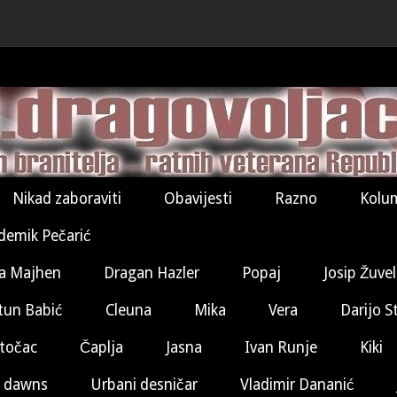
Nikad zaboraviti
Obavijesti
Razno
Kolu
demik Pečarić
a Majhen
Dragan Hazler
Popaj
Josip Žuve
tun Babić
Cleuna
Mika
Vera
Darijo S
točac
Čaplja
Jasna
Ivan Runje
Kiki
 dawns
Urbani desničar
Vladimir Dananić