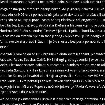
vlasnik restorana, a svjedok nepouzdan dobili smo novi sukob između pr
Stoga postavlja se retoričko pitanje nakon što je Andrej Plenković uruš
predsjednika HDZ-a uz pomoć stručnjaka pred doktoratom urušava li sad
predsjednica RH nije u pravu zašto Andrej Plenković želi angažirati PR str
dijelu bivšeg Josipovićevog stručnjaka Krešimira Macana koji mu je vod
izborima RH? Zašto se Andrej Plenković još nije ispričao Tomislavu Ka
a, a vidimo da stranka nije bila taoc jednog čovjeka koju je isti podignuo i
Tomislave bio si u pravu ili žao mi je što si ostao bez posla pomoći ću ti
Brisel?
Smatrate li možda da se HDZ nije urušio onda živite u zabludi, jer svatk
Pupovac, Radin, Saucha, Čačić, HNS i drugi glasnogovornici ljevice nisu u 
Andrej Plenković nastavi odbijati surađivati s Kolindom što čini već neko
predsjedničke izbore RH za koje znate i sami koliko smo teško dobili, a
Jadranke Kosor, jer hrvatski birači koji su vjerovali u Karamarkov HDZ 
u rad Vlade RH što pokazuju ankete. Nakon skidanja HOS-ovih ploča dobit
najavljuje i sam Milorad Pupovac uoči obilježavanja “Pada Vukovara”. Va
koji podržava i dalje Milijan Brkić.
Ako do sada još niste shvatili upravo iz navedenih razloga potrebna je lu
koju se zalagao Tomislav Karamarko, jer bez lustracije događati će se d