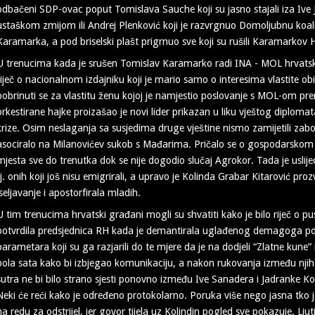
odbačeni SDP-ovac poput Tomislava Sauche koji su jasno stajali iza Ive J
ustaškom zmijom ili Andrej Plenković koji je razvrgnuo Domoljubnu koa
Karamarka, a pod briselski plašt prigrnuo sve koji su rušili Karamarkov
U trenucima kada je srušen Tomislav Karamarko radi INA - MOL hrvatska 
riječ o nacionalnom izdajniku koji je mario samo o interesima vlastite obit
pobrinuti se za vlastitu ženu kojoj je namjestio poslovanje s MOL-om p
orkestirane hajke proizašao je novi lider prikazan u liku vještog diploma
krize. Osim neslaganja sa susjedima druge vještine nismo zamijetili za
asociralo na Milanovićev sukob s Mađarima. Pričalo se o gospodarskom r
mjesta sve do trenutka dok se nije dogodio slučaj Agrokor. Tada je uslije
tj. onih koji još nisu emigrirali, a upravo je Kolinda Grabar Kitarović pr
iseljavanje i apostorfirala mladih.
U tim trenucima hrvatski građani mogli su shvatiti kako je bilo riječ o p
potvrdila predsjednica RH kada je demantirala uglađenog demagoga p
parametara koji su ga razjarili do te mjere da je na dodjeli “Zlatne kune
pola sata kako bi izbjegao komunikaciju, a nakon rukovanja između njih
sutra ne bi bilo strano sjesti ponovno između Ive Sanadera i Jadranke Koso
Neki će reći kako je određeno protokolarno. Poruka više nego jasna tko
na redu za odstrijel, jer govor tijela uz Kolindin pogled sve pokazuje. Ljuti