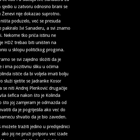
in sjedio u zatvoru odnosno brani se
 Ženevi nije dokazao suprotno.
 ništa poduzelo, već se presuda
e pakiralo Ivi Sanaderu, a svi znamo
ni. Nekome tko priča istinu ne
a je HDZ trebao biti uništen na
onio u sklopu političkog progona.
amo se svi zajedno složiti da je
 i ima pozitivnu sliku u očima
inda ističe da bi voljela imati bolju
služi sjetite se Jadranke Kosor
a se niti Andrej Plenković drugačije
vša šefica nakon što je Kolinda
no što joj zamjeram je odmazda od
titi da je pogriješila ako već do
pameću shvatio da je bio zaveden.
ožete tražiti jedino u predsjednici
 ako joj ne pruži potporu već izađe