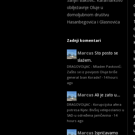
Sanjin Baković: Karamarkovo
obilježavnje Oluje u
domoljubnom društvu
Hasanbegovića i Glasnovića
Zadnji komentari
Marcus
Sto posto se
slažem.
DRAGOVOLJAC - Mladen Pavković:
Zašto se iz povijesti Oluje briše
general Ivan Korade?
·
14 hours
ago
Marcus
Ali je zato u...
DRAGOVOLJAC - Korupcijska afera
potresa Kijev: Bivšoj veleposlanici u
SAD-u određena jamčevina
·
14
hours ago
Marcus
Ispričavamo