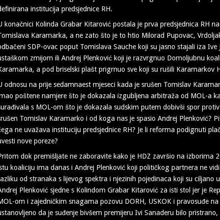
definirana institucija predsjednice RH.
U konačnici Kolinda Grabar Kitarović postala je prva predsjednica RH n
Tomislava Karamarka, a ne zato što je to htio Milorad Pupovac, Vrdolja
odbačeni SDP-ovac poput Tomislava Sauche koji su jasno stajali iza Ive J
ustaškom zmijom ili Andrej Plenković koji je razvrgnuo Domoljubnu koa
Karamarka, a pod briselski plašt prigrnuo sve koji su rušili Karamarkov
U odnosu na prije sedamnaest mjeseci kada je srušen Tomislav Karamark
imao poštene namjere što je dokazala izgubljena arbitraža od MOL-a kao
surađivala s MOL-om što je dokazala sudskim putem dobivši spor protiv
srušen Tomislav Karamarko i od koga nas je spasio Andrej Plenković? Pit
čega ne uvažava instituciju predsjednice RH? Je li reforma podignuti plače
uvesti nove poreze?
Pritom dok premišljate ne zaboravite kako je HDZ završio na izborima 
istu koaliciju ima danas i Andrej Plenković koji političkog partnera ne vid
razliku od stranaka s lijevog spektra i njezinih pojedinaca koji su ciljano 
Andrej Plenković sjedne s Kolindom Grabar Kitarović za isti stol jer je Re
MOL-om i zajedničkim snagama pozovu DORH, USKOK i pravosuđe na o
ustanovljeno da je suđenje bivšem premijeru Ivi Sanaderu bilo pristrano,