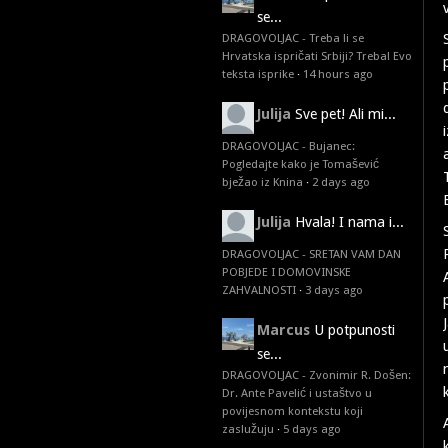
se...
DRAGOVOLJAC - Treba li se
Hrvatska ispričati Srbiji? Treba! Evo
teksta isprike
·
14 hours ago
Julija
Sve pet! Ali mi...
DRAGOVOLJAC - Bujanec:
Pogledajte kako je Tomašević
bježao iz Knina
·
2 days ago
Julija
Hvala! I nama i...
DRAGOVOLJAC - SRETAN VAM DAN
POBJEDE I DOMOVINSKE
ZAHVALNOSTI
·
3 days ago
Marcus
U potpunosti
se...
DRAGOVOLJAC - Zvonimir R. Došen:
Dr. Ante Pavelić i ustaštvo u
povijesnom kontekstu koji
zaslužuju
·
5 days ago