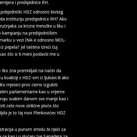
emijera i predsjednice RH.
io pobjednički HDZ odnosno bivšeg
a instituciju predsjednice RH? Ako
učnjaka za krizne trenutke u liku i
io kampanju na predsjedničkim
ramarku u vezi INA-e odnosno MOL-
z pepela? Jel taština izreći čuj
 kao što si ti meni poslavši me u
o tko zna premišljati na način da
koaliciji s HDZ-om iz ljubavi ili ako
liko mjeseci prvo ćemo izgubiti
 zatim parlamentarne kao u vrijeme
vjeruju svakim danom sve manje kao i
i ćete nove ćirilične ploče što
ljda je to taj novi Plenkovićev HDZ
stracija u punom smislu te riječi za
a će kao i u slučaju Ive Sanadera za