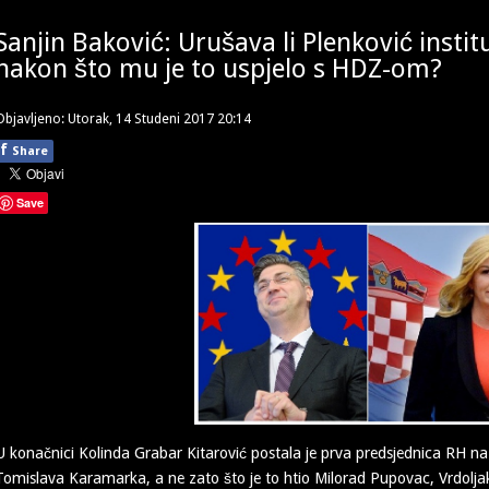
Sanjin Baković: Urušava li Plenković instit
nakon što mu je to uspjelo s HDZ-om?
Objavljeno: Utorak, 14 Studeni 2017 20:14
f
Share
Save
U konačnici Kolinda Grabar Kitarović postala je prva predsjednica RH n
Tomislava Karamarka, a ne zato što je to htio Milorad Pupovac, Vrdolja