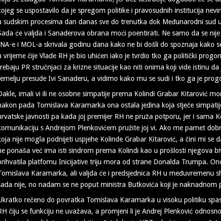
kojeg se uspostavilo da je spregom politike i pravosudnih institucija nev
u sudskim procesima dan danas sve do trenutka dok Međunarodni sud u
Sada će valjda i Sanaderova obrana moći poentirati. Ne samo da se nije
INA-e i MOL-a skrivala godinu dana kako ne bi došli do spoznaja kako s
u vrijeme čije Vlade RH je bio uhićen iako je tvrdio tko ga politički progo
trebaju PR stručnjaci za krizne situacije kao niti onima koji vide istinu d
temelju presude Ivi Sanaderu, a vidimo kako mu se sudi i tko ga je prog
Dakle, imali vi ili ne osobne simpatije prema Kolindi Grabar Kitarović mor
nakon pada Tomislava Karamarka ona ostala jedina koja stječe simpatije
hrvatske javnosti pa kada joj premijer RH ne pruža potporu, jer i sama Kol
komunikaciju s Andrejom Plenkovićem pružite joj vi. Ako me pamet dobro 
koja nije mogla podnijeti uspjehe Kolinde Grabar Kitarović, a čini mi se d
ne ponaša već ima isti sindrom prema Kolindi kao u prošlosti njegova bi
prihvatila platfomu Inicijative triju mora od strane Donalda Trumpa. O
Tomislava Karamarka, ali valjda će i predsjednica RH u međuvremenu shva
sada nije, no nadam se ne poput ministra Butkovića koji je naknadnom 
Ukratko rečeno do povratka Tomislava Karamarka u visoku politiku spas m
RH čiju se funkciju ne uvažava, a promjeni li je Andrej Plenković odnosno