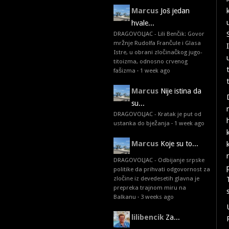
Marcus
Još jedan
hvale...
DRAGOVOLJAC - Lili Benčik: Govor
mržnje Rudolfa Frančule i Glasa
Istre, u obrani zločinačkog jugo-
titoizma, odnosno crvenog
fašizma
·
1 week ago
Marcus
Nije istina da
su...
DRAGOVOLJAC - Kratak je put od
ustanka do bježanja
·
1 week ago
Marcus
Koje su to...
DRAGOVOLJAC - Odbijanje srpske
politike da prihvati odgovornost za
zločine iz devedesetih glavna je
prepreka trajnom miru na
Balkanu
·
3 weeks ago
lilibencik
Za...