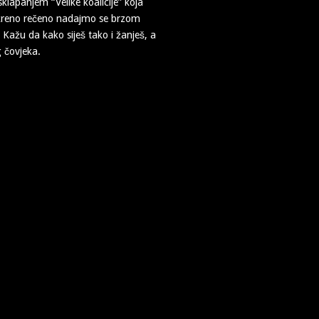
klapanjem “Velike koalicije” koja
kreno rečeno nadajmo se brzom
ažu da kako siješ tako i žanješ, a
 čovjeka.