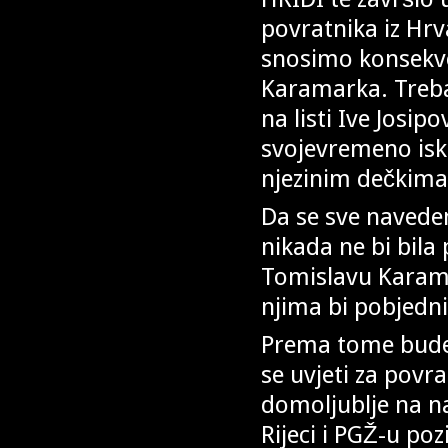
povratnika iz Hrv
snosimo konsekve
Karamarka. Treba l
na listi Ive Josi
svojevremeno iskl
njezinim dečkima
Da se sve naveden
nikada ne bi bila 
Tomislavu Karamar
njima bi pobjednič
Prema tome bude l
se uvjeti za povra
domoljublje na n
Rijeci i PGŽ-u poz