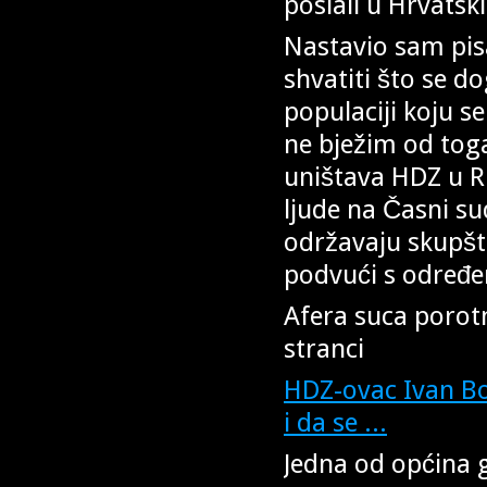
poslali u Hrvatsk
Nastavio sam pis
shvatiti što se d
populaciji koju se
ne bježim od toga
uništava HDZ u Ri
ljude na Časni su
održavaju skupšti
podvući s određe
Afera suca porotn
stranci
HDZ-ovac Ivan Bog
i da se ...
Jedna od općina 