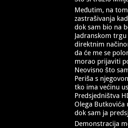
Međutim, na tom 
zastrašivanja ka
dok sam bio na 
Jadranskom trgu 
direktnim načino
da će me se polom
morao prijaviti po
Neovisno što sam
Periša s njegovom
tko ima većinu usl
Predsjedništva H
Olega Butkovića uz
dok sam ja predsj
Demonstracija mo