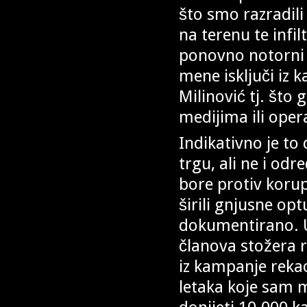
što smo razradili
na terenu te infil
ponovno notorni 
mene isključi iz 
Milinović tj. što 
medijima ili oper
Indikativno je t
trgu, ali ne i odr
bore protiv korup
širili gnjusne o
dokumentirano. U
članova stožera r
iz kampanje reka
letaka koje sam mi