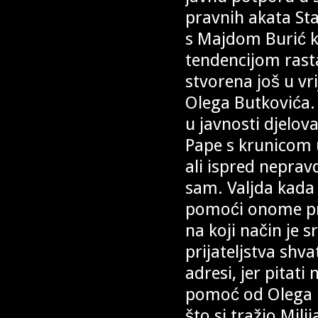
pravnih akata St
s Majdom Burić ko
tendencijom rasta
stvorena još u vri
Olega Butkovića. 
u javnosti djelov
Pape s krunicom u
ali ispred nepravd
sam. Valjda kada
pomoći onome pr
na koji način je
prijateljstva shv
adresi, jer pitati
pomoć od Olega B
što si tražio Mili