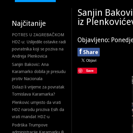
Sanjin Bakov
iz Plenković
Najčitanije
POTRES U ZAGREBAČKOM
Objavljeno: Ponedje
HDZ-u: Uslijedile ostavke radi
povratnika koji se poziva na
f
Share
Andreja Plenkovića
Sanjin Baković: Ana
Save
Karamarko dobila je presudu
protiv Nacionala
Dolazi li vrijeme za povratak
Tomislava Karamarka?
Plenković umjesto da vrati
HDZ narodu proziva Esih da
vrati mandat HDZ-u
Podrška Trumpove
administracije Karamarku ili