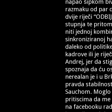
napao šipkom biv
razmaku od par d
dvije riječi “ODB
stupnja te prito
niti jednoj kombin
sinkroniziranoj h
daleko od politi
kadrove ili je ri
Andrej, jer da sti
spoznaja da ću os
nerealan je i u 
pravda stabilnos
Sauchom. Moglo bi
pritiscima da me 
na facebooku rad