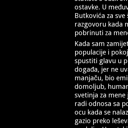
ostavke. U među
Butkovića za sve
razgovoru kada mi
pobrinuti za mene
Kada sam zamijet
populacije i pok
spustiti glavu u p
događa, jer ne uv
manjaču, bio emi
domoljub, humanis
svetinja za mene j
radi odnosa sa 
ocu kada se nalazi
gazio preko leše