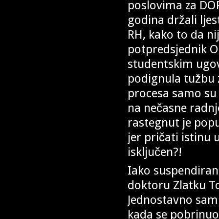
poslovima za DORH
godina držali lje
RH, kako to da nij
potpredsjednik O
studentskim ugov
podignula tužbu z
procesa samo su s
na nečasne radnje
rastegnut je popu
jer pričati istinu
isključen?!
Iako suspendiran
doktoru Zlatku T
Jednostavno sam 
kada se pobrinuo 