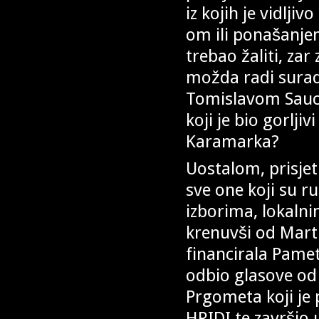
iz kojih je vidlji
om ili ponašanje
trebao žaliti, za
možda radi surad
Tomislavom Sauc
koji je bio gorlji
Karamarka?
Uostalom, prisje
sve one koji su 
izborima, lokaln
krenuvši od Martin
financirala Pamet
odbio glasove od
Prgometa koji je 
HRIDI te završio 