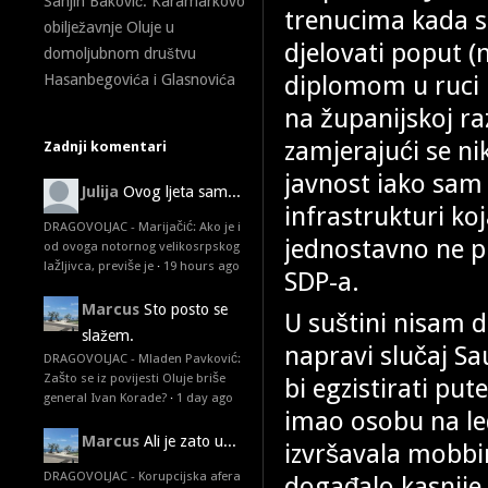
Sanjin Baković: Karamarkovo
trenucima kada s
obilježavnje Oluje u
djelovati poput (
domoljubnom društvu
diplomom u ruci 
Hasanbegovića i Glasnovića
na županijskoj ra
zamjerajući se n
Zadnji komentari
javnost iako sam 
Julija
Ovog ljeta sam...
infrastrukturi ko
DRAGOVOLJAC - Marijačić: Ako je i
jednostavno ne pr
od ovoga notornog velikosrpskog
lažljivca, previše je
·
19 hours ago
SDP-a.
Marcus
Sto posto se
U suštini nisam 
slažem.
napravi slučaj Sa
DRAGOVOLJAC - Mladen Pavković:
Zašto se iz povijesti Oluje briše
bi egzistirati p
general Ivan Korade?
·
1 day ago
imao osobu na leđ
Marcus
Ali je zato u...
izvršavala mobbin
DRAGOVOLJAC - Korupcijska afera
događalo kasnije