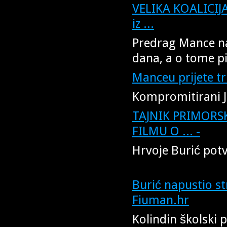
VELIKA KOALICIJ
iz ...
Predrag Mance na
dana, a o tome pis
Manceu prijete tri
Kompromitirani 
TAJNIK PRIMOR
FILMU O ... -
Hrvoje Burić potv
Burić napustio st
Fiuman.hr
Kolindin školski 