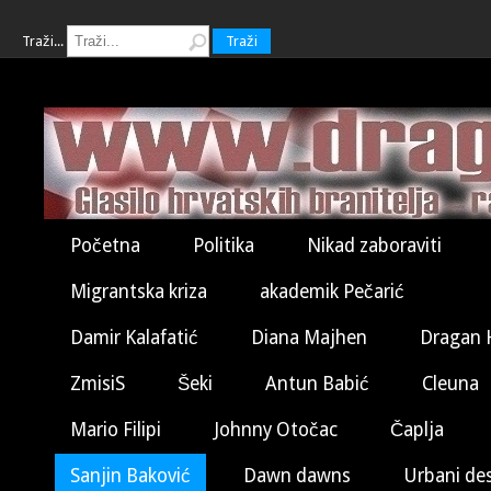
Traži...
Traži
Početna
Politika
Nikad zaboraviti
Migrantska kriza
akademik Pečarić
Damir Kalafatić
Diana Majhen
Dragan 
ZmisiS
Šeki
Antun Babić
Cleuna
Mario Filipi
Johnny Otočac
Čaplja
Sanjin Baković
Dawn dawns
Urbani de