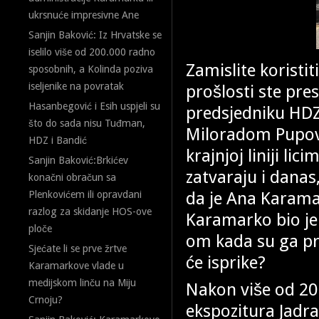
ukrsnuće impresivne Ane
Sanjin Baković: Iz Hrvatske se
iselilo više od 200.000 radno
Zamislite koristit
sposobnih, a Kolinda poziva
iseljenike na povratak
prošlosti ste pre
Hasanbegović i Esih uspjeli su
predsjedniku HDZ
što do sada nisu Tuđman,
Miloradom Pupov
HDZ i Bandić
krajnjoj liniji li
Sanjin Baković:Brkićev
zatvaraju i danas
konačni obračun sa
da je Ana Karam
Plenkovićem ili opravdani
razlog za skidanje HOS-ove
Karamarko bio je
ploče
om kada su ga pr
Sjećate li se prve žrtve
će isprike?
Karamarkove vlade u
medijskom linču na Miju
Nakon više od 20 
Crnoju?
ekspozitura Jadr