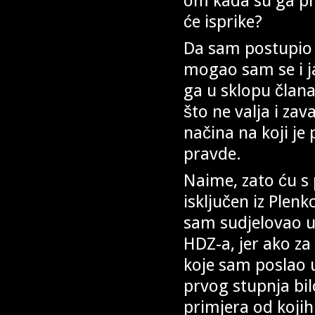
om kada su ga pr
će isprike?
Da sam postupio 
mogao sam se i j
ga u sklopu člana
što ne valja i zav
načina na koji je
pravde.
Naime, zato ću s
isključen iz Plen
sam sudjelovao 
HDZ-a, jer ako za
koje sam poslao 
prvog stupnja bi
primjera od kojih