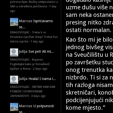
potresa Kijev: Bivšoj veleposlanici u
uzme dušu više n
SAD-u određena jamčevina
·
1 day
ago
sam neka ostanem 
presing nitko zd
Marcus
Ispričavamo
se...
ostati normalan.
DRAGOVOLJAC - Treba li se
Hrvatska ispričati Srbiji? Treba! Evo
Kao što mi je bil
teksta isprike
·
1 day ago
jednog bivšeg vi
Julija
Sve pet! Ali mi...
na Sveučilištu u 
DRAGOVOLJAC - Bujanec:
po završetku stu
Pogledajte kako je Tomašević
onog trenutka kad
bježao iz Knina
·
2 days ago
nizbrdo. Ti si za 
Julija
Hvala! I nama i...
tih razloga nisam 
DRAGOVOLJAC - SRETAN VAM DAN
skretničari, kono
POBJEDE I DOMOVINSKE
ZAHVALNOSTI
·
3 days ago
podcijenjujući nik
kome mjesto.”
Marcus
U potpunosti
se...