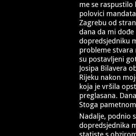
me se raspustilo 
polovici mandat
Zagrebu od stran
dana da mi dođe 
dopredsjedniku m
probleme stvara n
su postavljeni go
Josipa Bilavera obj
Rijeku nakon moje
koja je vršila ops
preglasana. Danas
Stoga pametnom
Nadalje, podnio 
dopredsjednika ml
statiste s obzirom