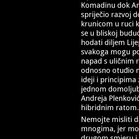
Komadinu dok And
spriječio razvoj 
krunicom u ruci k
se u bliskoj budu
hodati diljem Lij
svakoga mogu pogl
napad s uličnim r
odnosno otuđio n
ideji i principim
jednom domoljubn
Andreja Plenkovi
hibridnim ratom.
Nemojte misliti d
mnogima, jer mo
drugom smjeru i 