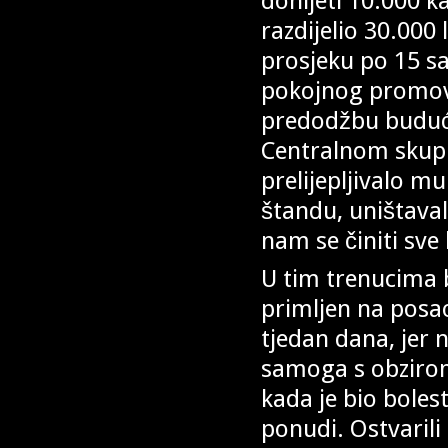
donijeti 10.000 k
razdijelio 30.000 
prosjeku po 15 s
pokojnog promovir
predodžbu budući
Centralnom skupu u
prelijepljivalo mu
štandu, uništavalo
nam se činiti sve 
U tim trenucima b
primljen na posa
tjedan dana, jer
samoga s obzirom
kada je bio boles
ponudi. Ostvarili