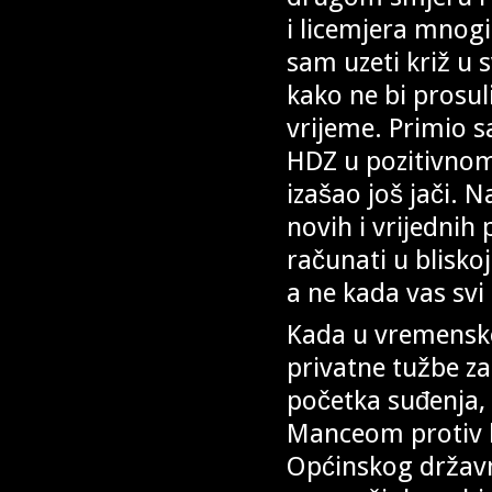
i licemjera mnogi
sam uzeti križ u 
kako ne bi prosul
vrijeme. Primio s
HDZ u pozitivnom 
izašao još jači. 
novih i vrijednih
računati u bliskoj
a ne kada vas svi
Kada u vremensko
privatne tužbe za
početka suđenja,
Manceom protiv k
Općinskog državno