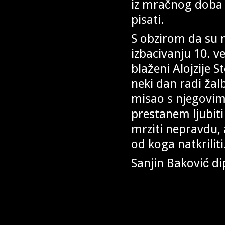
iz mračnog doba 
pisati.
S obzirom da su m
izbacivanju 10. v
blaženi Alojzije 
neki dan radi ža
misao s njegovim 
prestanem ljubiti
mrziti nepravdu,
od koga natkriliti
Sanjin Baković dip