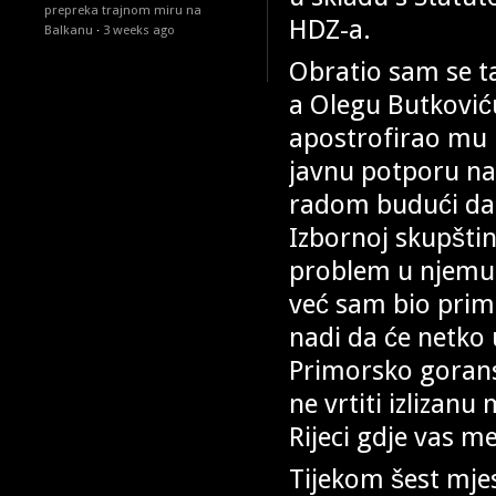
prepreka trajnom miru na
HDZ-a.
Balkanu
·
3 weeks ago
Obratio sam se t
a Olegu Butkoviću
apostrofirao mu k
javnu potporu na 
radom budući da 
Izbornoj skupšti
problem u njemu.
već sam bio prim
nadi da će netko u
Primorsko gorans
ne vrtiti izlizan
Rijeci gdje vas me
Tijekom šest mjes