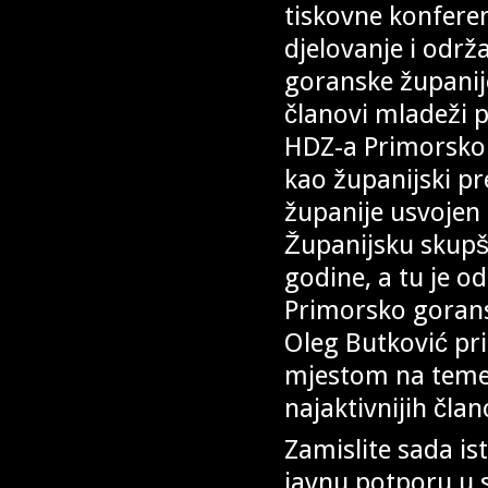
tiskovne konfere
djelovanje i održ
goranske županije
članovi mladeži 
HDZ-a Primorsko g
kao županijski p
županije usvojen 
Županijsku skupš
godine, a tu je o
Primorsko gorans
Oleg Butković p
mjestom na temel
najaktivnijih čla
Zamislite sada i
javnu potporu u 