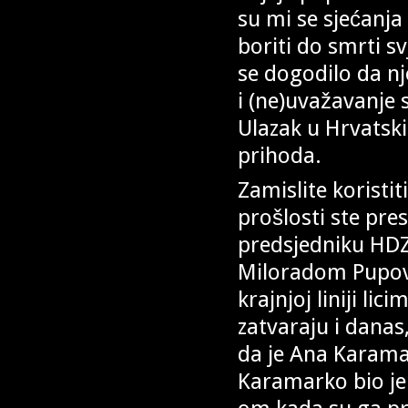
su mi se sjećanja
boriti do smrti s
se dogodilo da nje
i (ne)uvažavanje 
Ulazak u Hrvatski 
prihoda.
Zamislite koristit
prošlosti ste pre
predsjedniku HDZ
Miloradom Pupov
krajnjoj liniji li
zatvaraju i danas
da je Ana Karam
Karamarko bio je