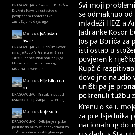
Svi moji problem
DRAGOVOLJAC - Zvonimir R. Došen:
Dr. Ante Pavelić i ustaštvo u
se odmaknuo od 
povijesnom kontekstu koji
mladeži HDZ-a Ant
zaslužuju
·
6 days ago
Jadranke Kosor b
Marcus
Još jedan
Josipa Borića za
hvale...
DRAGOVOLJAC - Lili Benčik: Govor
isti ostao u stož
mržnje Rudolfa Frančule i Glasa
povjerenik riječk
Istre, u obrani zločinačkog jugo-
titoizma, odnosno crvenog
Rupčić raspitivao 
fašizma
·
1 week ago
dovoljno naudio v
Marcus
Nije istina da
uništi pa je pro
su...
pokrenuli tužbu z
DRAGOVOLJAC - Kratak je put od
ustanka do bježanja
·
1 week ago
Krenulo se u moj
Marcus
Koje su to...
za predsjednika 
DRAGOVOLJAC - Odbijanje srpske
nacionalnog dopr
politike da prihvati odgovornost za
u skladu s Statu
zločine iz devedesetih glavna je