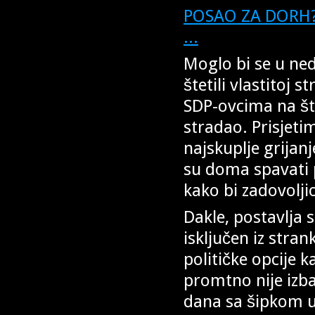
POSAO ZA DORH? Š
...
Moglo bi se u ned
štetili vlastitoj 
SDP-ovcima na što
stradao. Prisjet
najskuplje grijanj
su doma spavati p
kako bi zadovolji
Dakle, postavlja s
isključen iz stran
političke opcije 
promtno nije izba
dana sa šipkom u 