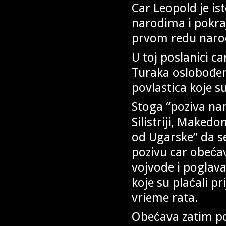
Car Leopold je i
narodima i pokraji
prvom redu naro
U toj poslanici c
Turaka oslobođenj
povlastica koje s
Stoga “poziva naro
Silistriji, Makedo
od Ugarske” da se
pozivu car obeća
vojvode i poglava
koje su plaćali pr
vrieme rata.
Obećava zatim po