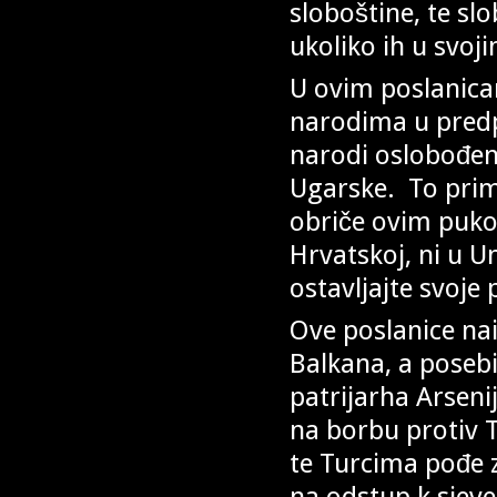
sloboštine, te sl
ukoliko ih u svo
U ovim poslanic
narodima u predpo
narodi oslobođeni
Ugarske. To primj
obriče ovim pukom
Hrvatskoj, ni u U
ostavljajte svoje 
Ove poslanice na
Balkana, a poseb
patrijarha Arsenij
na borbu protiv 
te Turcima pođe za
na odstup k sjeve