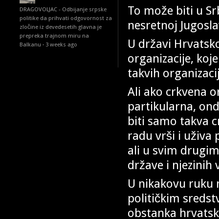
To može biti u Srb
DRAGOVOLJAC - Odbijanje srpske
politike da prihvati odgovornost za
nesretnoj Jugoslav
zločine iz devedesetih glavna je
prepreka trajnom miru na
U državi Hrvatsk
Balkanu
·
3 weeks ago
organizacije, koje
takvih organizaci
Ali ako crkvena or
partikularna, on
biti samo takva 
radu vrši i uživ
ali u svim drugi
države i njezinih v
U nikakovu ruku n
političkim sreds
obstanka hrvatsk