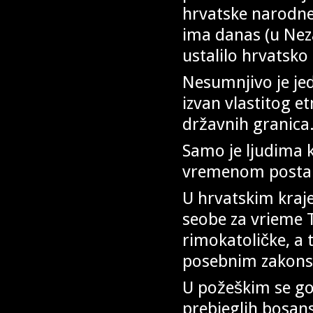
hrvatske narodne 
ima danas (u Neza
ustalilo hrvatsko 
Nesumnjivo je jedi
izvan vlastitog e
državnih granica
Samo je ljudima k
vremenom postal
U hrvatskim kraje
seobe za vrieme 
rimokatoličke, a 
posebnim zakonsk
U požeškim se g
prebjeglih bosans