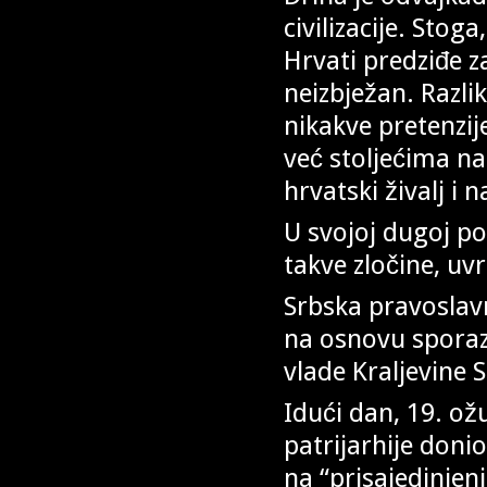
civilizacije. Stog
Hrvati predziđe 
neizbježan. Razli
nikakve pretenzij
već stoljećima na
hrvatski živalj i 
U svojoj dugoj po
takve zločine, uv
Srbska pravoslav
na osnovu sporaz
vlade Kraljevine 
Idući dan, 19. ožu
patrijarhije doni
na “prisajedinjen