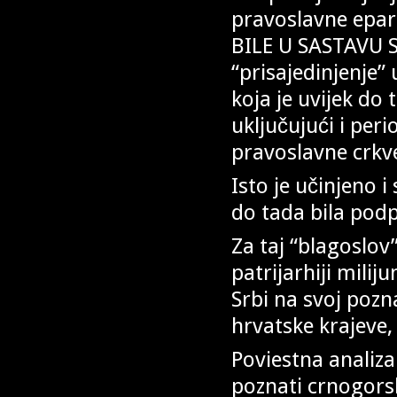
pravoslavne epa
BILE U SASTAVU 
“prisajedinjenje” 
koja je uvijek do 
uključujući i per
pravoslavne crkve
Isto je učinjeno
do tada bila pod
Za taj “blagoslov”
patrijarhiji milij
Srbi na svoj pozn
hrvatske krajeve,
Poviestna analiza 
poznati crnogorsk