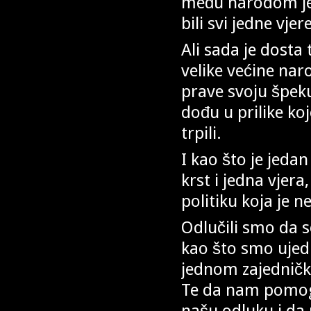
među narodom jed
bili svi jedne vje
Ali sada je dosta
velike većine nar
prave svoju špeku
dođu u prilike ko
trpili.
I kao što je jeda
krst i jedna vjer
politiku koja je n
Odlučili smo da 
kao što smo ujedi
jednom zajedničk
Te da nam pomogn
našu odluku i da 