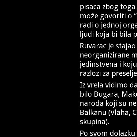
pisaca zbog toga 
može govoriti o “
radi o jednoj orga
ljudi koja bi bil
Ruvarac je stajao
neorganizirane mas
jedinstvena i koju
razlozi za preselje
Iz vrela vidimo d
bilo Bugara, Mak
naroda koji su nek
Balkanu (Vlaha, C
skupina).
Po svom dolazku 