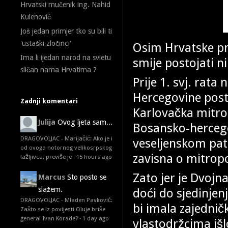
Hrvatski mučenik ing. Nahid
Kulenović
Još jedan primjer tko su bili ti
'ustaški zločinci'
Osim Hrvatske pr
Ima li ijedan narod na svietu
smije postojati n
sličan nama Hrvatima ?
Prije 1. svj. rat
Hercegovine posto
Zadnji komentari
Karlovačka mitro
Julija
Ovog ljeta sam...
Bosansko-herceg
DRAGOVOLJAC - Marijačić: Ako je i
veseljenskom patr
od ovoga notornog velikosrpskog
zavisna o mitropo
lažljivca, previše je
·
15 hours ago
Zato jer je Dvojn
Marcus
Sto posto se
slažem.
doći do sjedinjen
DRAGOVOLJAC - Mladen Pavković:
bi imala zajedni
Zašto se iz povijesti Oluje briše
general Ivan Korade?
·
1 day ago
vlastodržcima išl