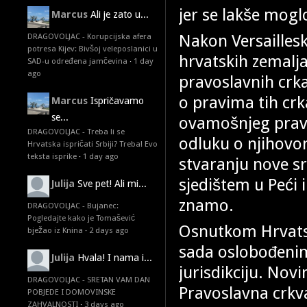
jer se lakše mogl
Marcus
Ali je zato u...
Nakon Versaillesk
DRAGOVOLJAC - Korupcijska afera
potresa Kijev: Bivšoj veleposlanici u
hrvatskih zemalja
SAD-u određena jamčevina
·
1 day
ago
pravoslavnih crk
o pravima tih crk
Marcus
Ispričavamo
se...
ovamošnjeg prav
DRAGOVOLJAC - Treba li se
odluku o njihovom
Hrvatska ispričati Srbiji? Treba! Evo
teksta isprike
·
1 day ago
stvaranju nove sr
sjedištem u Peći 
Julija
Sve pet! Ali mi...
znamo.
DRAGOVOLJAC - Bujanec:
Pogledajte kako je Tomašević
Osnutkom Hrvatsk
bježao iz Knina
·
2 days ago
sada oslobođenim
Julija
Hvala! I nama i...
jurisdikciju. Nov
DRAGOVOLJAC - SRETAN VAM DAN
Pravoslavna crkva
POBJEDE I DOMOVINSKE
ZAHVALNOSTI
·
3 days ago