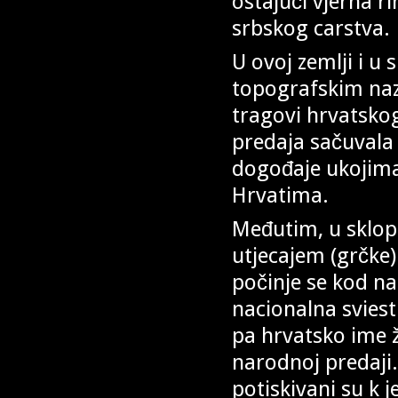
ostajući vjerna r
srbskog carstva.
U ovoj zemlji i u
topografskim naz
tragovi hrvatskog
predaja sačuvala 
dogođaje ukojima 
Hrvatima.
Međutim, u sklop
utjecajem (grčke)
počinje se kod n
nacionalna sviest
pa hrvatsko ime 
narodnoj predaji.
potiskivani su k j