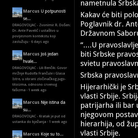
nametnula Srbska 
Marcus
U potpunosti
Kakav će biti pol
se...
Poglavnik dr. An
DRAGOVOLJAC - Zvonimir R. Došen:
Dr. Ante Pavelić i ustaštvo u
Državnom Saboru,
povijesnom kontekstu koji
zaslužuju
·
6 days ago
“....U pravoslavlj
biti Srbske pravo
Marcus
Još jedan
svietu pravoslavn
hvale...
DRAGOVOLJAC - Lili Benčik: Govor
Srbska pravoslavn
mržnje Rudolfa Frančule i Glasa
Istre, u obrani zločinačkog jugo-
Hijerarhički je S
titoizma, odnosno crvenog
fašizma
·
1 week ago
vlasti Srbije. Srb
Marcus
Nije istina da
patrijarha ili ba
su...
njegovom postavlj
DRAGOVOLJAC - Kratak je put od
hierarhija, od žu
ustanka do bježanja
·
1 week ago
vlasti Srbije.
Marcus
Koje su to...