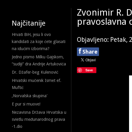
Zvonimir R. 
pravoslavna 
Najčitanije
Hrvati BiH, jesu li ovo
Objavljeno: Petak, 
kandidati za koje ćete glasati
na idućim izborima?
f
Share
Jedno pismo Milku Gajskom,
“sudiji” dra Andrije Artukovića
Save
Dr. Džafer-beg Kulenović
Hrvatski mučenik Ismet ef.
Muftić
,Norvalska skupina'
E pur si muove!
Nezavisna Država Hrvatska u
svietlu međunarodnog prava
-1.dio