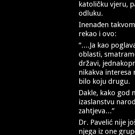
katoličku vjeru, 
odluku.
Inenađen takvom 
rekao i ovo:
“....Ja kao pogla
oblasti, smatramo
državi, jednakop
nikakva interesa 
bilo koju drugu.
Dakle, kako god 
izaslanstvu naro
zahtjeva...”
Dr. Pavelić nije j
njega iz one grup