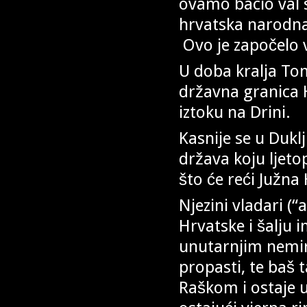
ovamo bacio val
hrvatska narodna 
Ovo je započelo v
U doba kralja Tom
državna granica H
iztoku na Drini.
Kasnije se u Dukl
država koju ljet
što će reći Južna
Njezini vladari (
Hrvatske i šalju 
unutarnjim nemir
propasti, te baš 
Raškom i ostaje u