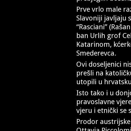
Prve vrlo male ra
Slavoniji javljaju 
“Rasciani” (Rašan
ban Urlih grof Ce
Katarinom, kćer
Smederevca.
Ovi doseljenici n
prešli na katoličk
utopili u hrvatsk
Isto tako i u donj
pravoslavne vjere,
vjeru i etnički se
Prodor austrijsk
Ottavia Piccolomi