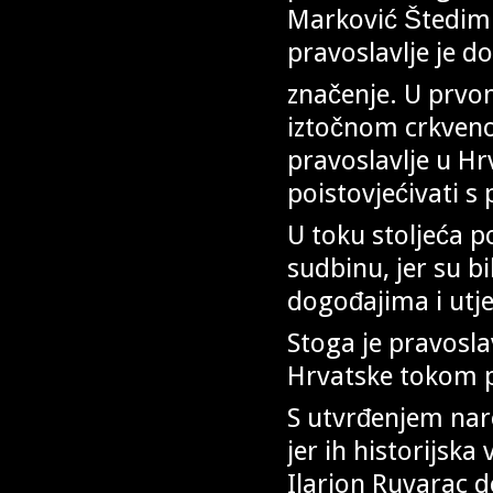
Marković Štediml
pravoslavlje j
značenje. U prvo
iztočnom crkveno
pravoslavlje u Hr
poistovjećivati s
U toku stoljeća p
sudbinu, jer su bi
dogođajima i utj
Stoga je pravosla
Hrvatske tokom pr
S utvrđenjem nar
jer ih historijska
Ilarion Ruvarac 