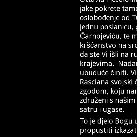
jake pokrete tam
oslobođenje od T
jednu poslanicu, 
Čarnojeviću, te m
kršćanstvo na sr
da ste Vi išli na
krajevima. Nadam
ubuduće činiti. Vi
Rasciana svojski
zgodom, koju nam
združeni s našim
satru i ugase.
To je djelo Bogu
propustiti izkaza