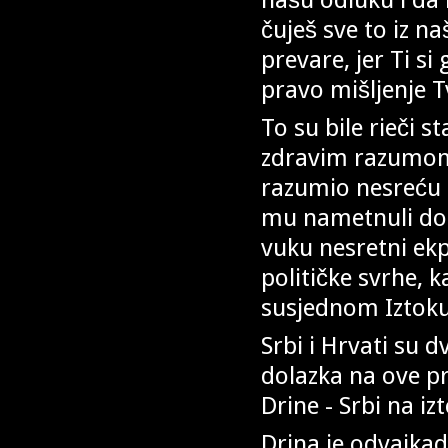
čuješ sve to iz na
prevare, jer Ti si
pravo mišljenje T
To su bile rieči s
zdravim razumom
razumio nesreću 
mu nametnuli dog
vuku nesretni ekp
političke svrhe, 
susjednom Iztoku
Srbi i Hrvati su d
dolazka na ove pr
Drine - Srbi na iz
Drina je odvajkad