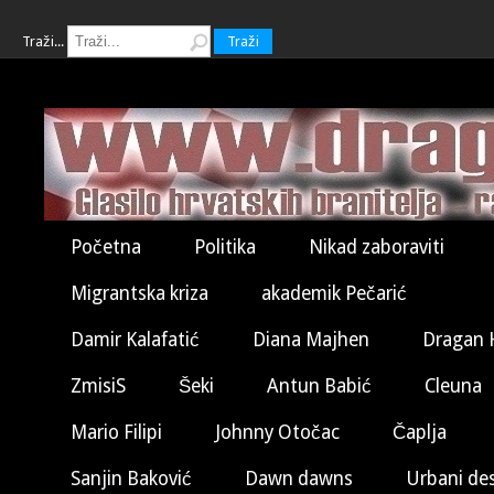
Traži...
Traži
Početna
Politika
Nikad zaboraviti
Migrantska kriza
akademik Pečarić
Damir Kalafatić
Diana Majhen
Dragan 
ZmisiS
Šeki
Antun Babić
Cleuna
Mario Filipi
Johnny Otočac
Čaplja
Sanjin Baković
Dawn dawns
Urbani de