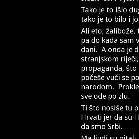
Tako je to išlo du
tako je to bilo i 
Ali eto, žalibože,
pa do kada sam već
dani. A onda je 
stranjskom riječi,
propaganda, što su
počeše vući se po
narodom. Prokleo
sve ode po zlu.
Ti što nosiše tu
Hrvati jer da su H
da smo Srbi.
Ma ljudi su pitali