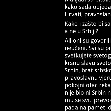
kako sada odjedan
Hrvati, pravoslan
Kako i zašto bi s
a ne u Srbiji?
Ali oni su govoril
neučeni. Svi su pr
svetkujete svetog
krsnu slavu sveto
Srbin, brat srbsk
pravoslavnu vjeru
pokojni otac reka
nije bio ni Srbin 
mu se svi, pravos
pada na pamet da