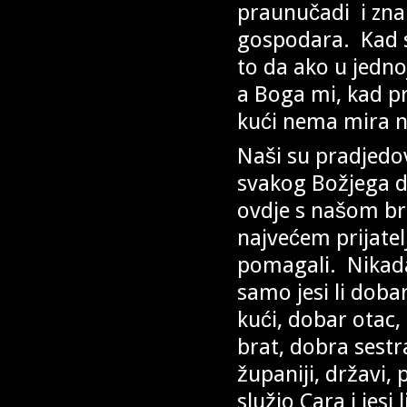
praunučadi i zna
gospodara. Kad se
to da ako u jedn
a Boga mi, kad pr
kući nema mira n
Naši su pradjedo
svakog Božjega do
ovdje s našom br
najvećem prijatel
pomagali. Nikada s
samo jesi li dobar
kući, dobar otac,
brat, dobra sestr
županiji, državi, 
služio Cara i jesi l