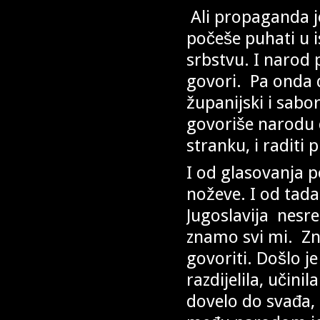
Ali propaganda je
počeše puhati u is
srbstvu. I narod 
govori. Pa onda d
županijski i sabor
govoriše narodu 
stranku, i raditi 
I od glasovanja p
noževe. I od tada
Jugoslavija nesre
znamo svi mi. Zn
govoriti. Došlo j
razdijelila, učini
dovelo do svađa, 