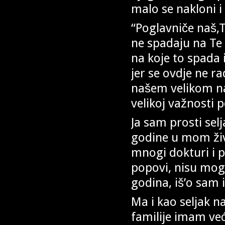
malo se nakloni i
“Poglavniče naš,T
ne spadaju na Te
na koje to spada i
jer se ovdje ne r
našem velikom nar
velikoj važnosti 
Ja sam prosti sel
godine u mom živ
mnogi dokturi i 
popovi, nisu mogl
godina, iš’o sam 
Ma i kao seljak n
familije imam već 