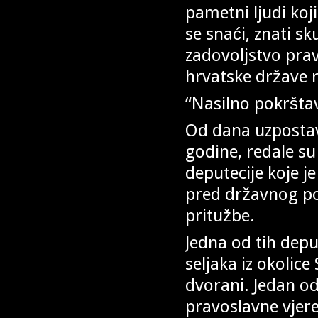
pametni ljudi koj
se snaći, znati sku
zadovoljstvo prav
hrvatske države rie
“Nasilno pokršta
Od dana uzpostav
godine, redale s
deputecije koje j
pred državnog pog
pritužbe.
Jedna od tih depu
seljaka iz okolice
dvorani. Jedan od
pravoslavne vjere 