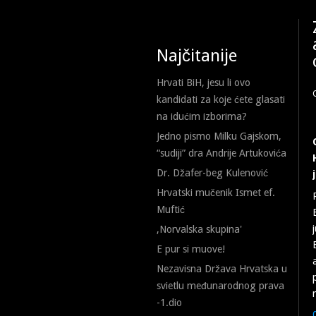
Najčitanije
Hrvati BiH, jesu li ovo
kandidati za koje ćete glasati
na idućim izborima?
Jedno pismo Milku Gajskom,
“sudiji” dra Andrije Artukovića
Dr. Džafer-beg Kulenović
Hrvatski mučenik Ismet ef.
Muftić
,Norvalska skupina'
E pur si muove!
Nezavisna Država Hrvatska u
svietlu međunarodnog prava
-1.dio