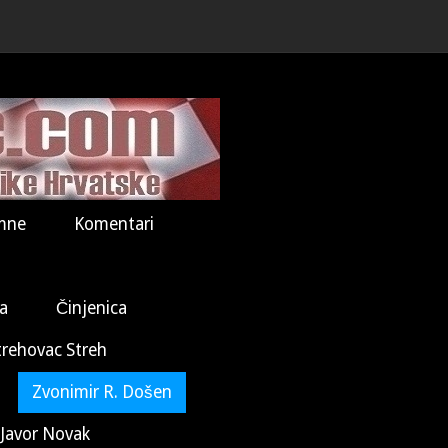
mne
Komentari
la
Činjenica
trehovac Streh
Zvonimir R. Došen
Javor Novak