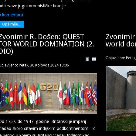
od krvave jugokomunističke tiranije.
0 komentara
Opširnije...
Zvonimir R. Došen: QUEST
Zvonimir
FOR WORLD DOMINATION (2.
world do
DIO)
Objavljeno: Petak
Objavljeno: Petak, 30 Kolovoz 2024 13:06
Od 1757. do 1947. godine Britanski je imperij
vladao skoro čitavim indijskim podkontinentom. To
je period u kojem su Britanci vladali Indijom kao