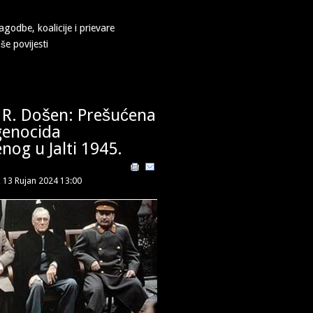
agodbe, koalicije i prievare
e povijesti
 R. Došen: Prešućena
genocida
og u Jalti 1945.
, 13 Rujan 2024 13:00