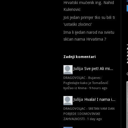
Hrvatski mučenik ing. Nahid
Kulenović
Još jedan primjer tko su bili ti
'ustaški zločinci'
Ima li ijedan narod na svietu
sličan nama Hrvatima ?
Zadnji komentari
Julija
Sve pet! Ali mi...
DRAGOVOLJAC - Bujanec:
Pogledajte kako je Tomašević
bježao iz Knina
·
9 hours ago
Julija
Hvala! I nama i...
DRAGOVOLJAC - SRETAN VAM DAN
POBJEDE I DOMOVINSKE
ZAHVALNOSTI
·
1 day ago