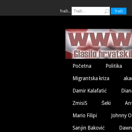
Traži...
Traži
Početna
Politika
Migrantska kriza
aka
Damir Kalafatić
Dian
ZmisiS
Šeki
An
Mario Filipi
Johnny O
Sanjin Baković
Dawn