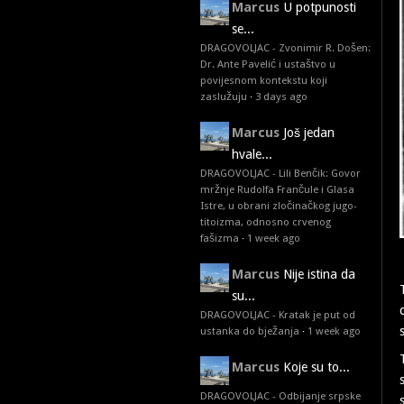
Marcus
U potpunosti
se...
DRAGOVOLJAC - Zvonimir R. Došen:
Dr. Ante Pavelić i ustaštvo u
povijesnom kontekstu koji
zaslužuju
·
3 days ago
Marcus
Još jedan
hvale...
DRAGOVOLJAC - Lili Benčik: Govor
mržnje Rudolfa Frančule i Glasa
Istre, u obrani zločinačkog jugo-
titoizma, odnosno crvenog
fašizma
·
1 week ago
Marcus
Nije istina da
su...
DRAGOVOLJAC - Kratak je put od
ustanka do bježanja
·
1 week ago
Marcus
Koje su to...
DRAGOVOLJAC - Odbijanje srpske