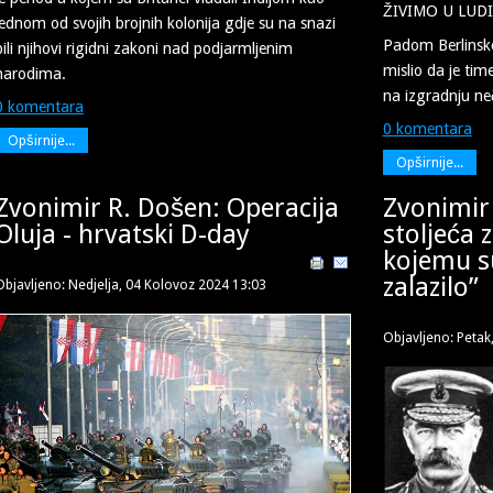
ŽIVIMO U LUD
jednom od svojih brojnih kolonija gdje su na snazi
Padom Berlinsko
bili njihovi rigidni zakoni nad podjarmljenim
mislio da je ti
narodima.
na izgradnju ne
0 komentara
0 komentara
Opširnije...
Opširnije...
Zvonimir R. Došen: Operacija
Zvonimir 
Oluja - hrvatski D-day
stoljeća 
kojemu s
zalazilo”
Objavljeno: Nedjelja, 04 Kolovoz 2024 13:03
Objavljeno: Petak