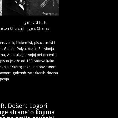
ord H. H.
ston Churchill gen. Charles
tvenik, biokemist, pisac, artist i
t dr. Gideon Polya, rođen 8. svibnja
u, Australija,u svojoj pet decenija
apisao je više od 130 radova kako
 (biološkom) tako i na poviesnom
glavnom golemih zataškanih zločina
erija.
 R. Došen: Logori
uge strane’ o kojima