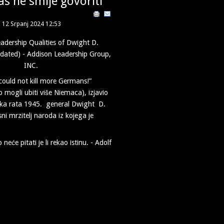
as ne smije govoriti
, 12 Srpanj 2024 12:53
 could not kill more Germans!”
 mogli ubiti više Niemaca), izjavio
etka rata 1945. general Dwight D.
ni mrzitelj naroda iz kojega je
neće pitati je li rekao istinu. - Adolf