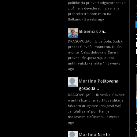
politike da prihvati odgovornost za
zločine iz devedesetih glavna je
prepreka trajnom miru na
Balkanu
·
3 weeks ago
lilibencik
Za...
DRAGOVOLJAC - Ivica Šola: Sudski
proces Glavašu montiran, ključni
monter Šeks, duboka država i
pravosuđe „pokazuju duboki
antihrvatski karakter"
·
3 weeks
ago
Martina
Poštovana
gospođa...
DRAGOVOLJAC - Lili Benčik: Govoriti
o antifašizmu iznad Titove slike je
fašizam drugarice i drugovi! Vaš
„antifašizam“ poništen je
masovnim zločinima!
·
3 weeks
ago
Martina
Nije to