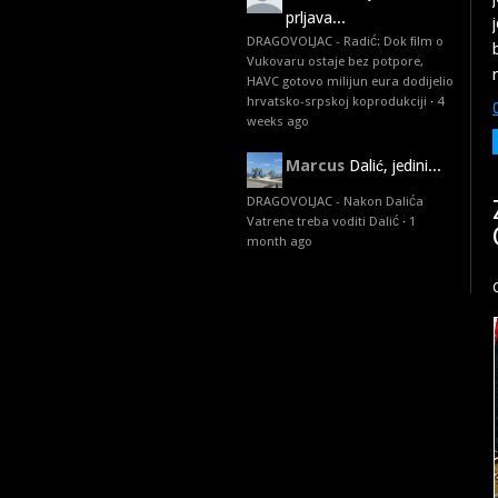
prljava...
DRAGOVOLJAC - Radić: Dok film o
Vukovaru ostaje bez potpore,
HAVC gotovo milijun eura dodijelio
hrvatsko-srpskoj koprodukciji
·
4
weeks ago
Marcus
Dalić, jedini...
DRAGOVOLJAC - Nakon Dalića
Vatrene treba voditi Dalić
·
1
month ago