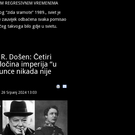
IM REGRESIVNIM VREMENIMA
g “zida sramote” 1989., sviet je
me zauvijek odbačena svaka pomisao
čeg takvoga bilo gdje u svietu.
R. Došen: Četiri
zločina imperija “u
unce nikada nije
, 26 Srpanj 2024 13:03