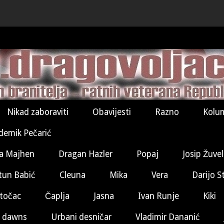
Nikad zaboraviti
Obavijesti
Razno
Kolu
demik Pečarić
a Majhen
Dragan Hazler
Popaj
Josip Žuve
tun Babić
Cleuna
Mika
Vera
Darijo S
točac
Čaplja
Jasna
Ivan Runje
Kiki
 dawns
Urbani desničar
Vladimir Dananić