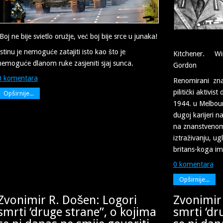
Boj ne bije svietlo oružje, već boj bije srce u junaka!
gen.l
Istinu je nemoguće zatajiti isto kao što je
Kitchener. Win
nemoguće dlanom ruke zasjeniti sjaj sunca.
Gordon
0 komentara
Renomirani znans
pilitički aktivis
Opširnije...
1944. u Melbourn
dugoj karijeri n
na znanstvenom
iztraživanju, u
britans-koga imp
0 komentara
Opširnije...
Zvonimir R. Došen: Logori
Zvonimir
smrti ‘druge strane”, o kojima
smrti ‘dr