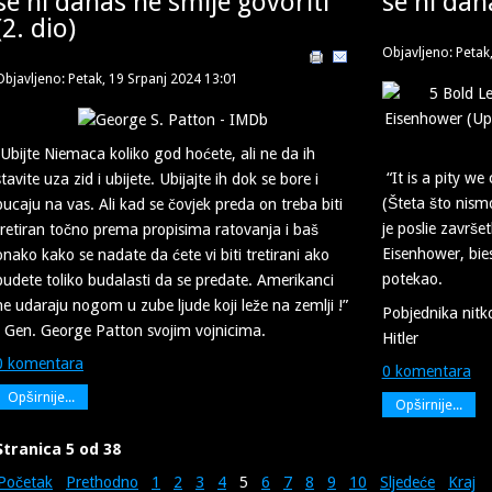
se ni danas ne smije govoriti
se ni dan
(2. dio)
Objavljeno: Petak
Objavljeno: Petak, 19 Srpanj 2024 13:01
“Ubijte Niemaca koliko god hoćete, ali ne da ih
“It is a pity we
stavite uza zid i ubijete. Ubijajte ih dok se bore i
(Šteta što nismo
pucaju na vas. Ali kad se čovjek preda on treba biti
je poslie završ
tretiran točno prema propisima ratovanja i baš
Eisenhower, bies
onako kako se nadate da ćete vi biti tretirani ako
potekao.
budete toliko budalasti da se predate. Amerikanci
ne udaraju nogom u zube ljude koji leže na zemlji !”
Pobjednika nitko 
- Gen. George Patton svojim vojnicima.
Hitler
0 komentara
0 komentara
Opširnije...
Opširnije...
Stranica 5 od 38
Početak
Prethodno
1
2
3
4
5
6
7
8
9
10
Sljedeće
Kraj