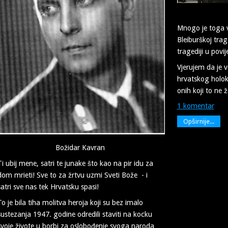
Mnogo je toga v
Bleiburškoj trag
tragediji u povi
Vjerujem da je 
hrvatskog holo
onih koji to ne ž
1 komentar
Opširnije...
Božidar Kavran
Ti ubij mene, satri te junake što kao na pir idu za
dom mrieti! Sve to za žrtvu uzmi Sveti Bože - i
satri sve nas tek Hrvatsku spasi!
To je bila tiha molitva heroja koji su bez imalo
sustezanja 1947. godine odredili staviti na kocku
svoje živote u borbi za oslobođenje svoga naroda