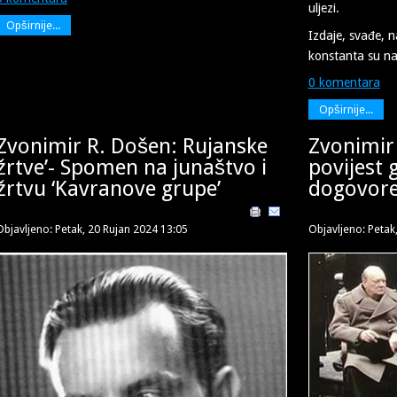
uljezi.
Opširnije...
Izdaje, svađe, n
konstanta su naš
0 komentara
Opširnije...
Zvonimir R. Došen: Rujanske
Zvonimir
žrtve’- Spomen na junaštvo i
povijest 
žrtvu ‘Kavranove grupe’
dogovoren
Objavljeno: Petak, 20 Rujan 2024 13:05
Objavljeno: Petak