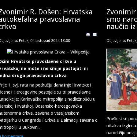
Zvonimir R. Došen: Hrvatska
Zvonimir 
autokefalna pravoslavna
smo narod
crkva
naučio iz
Objavljeno: Petak, 04 Listopad 2024 13:00
Objavljeno: Petak
Osim Hrvatske pravoslavne crkve u
Hrvatskoj ne može i ne smije postojati ni
jedna druga pravoslavna crkva
Prije 1. svj. rata na području današnje Hrvatske i
Bosne i Hercegovine postojale su tri pravoslavne
jurisdikcije: Karlovačka mitropolija s nadležnošću u
Banskoj Hrvatskoj, Bosansko-hercegovačka
autonomna crkva, zavisna o veseljenskom
Prošlost se pona
patrijarhu u Carigradu i Crkva u Dalmaciji zavisna o
nikakva izgled
mitropoliji u Bukovini.
narod čiju povije
0 komentara