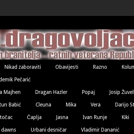
Nikad zaboraviti
Obavijesti
Razno
Kolu
demik Pečarić
a Majhen
Dragan Hazler
Popaj
Josip Žuve
tun Babić
Cleuna
Mika
Vera
Darijo S
točac
Čaplja
Jasna
Ivan Runje
Kiki
 dawns
Urbani desničar
Vladimir Dananić