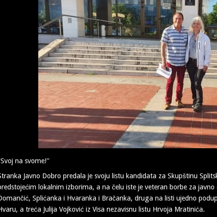
''Svoj na svome!''
Stranka Javno Dobro predala je svoju listu kandidata za Skupštinu Split
predstojećim lokalnim izborima, a na čelu iste je veteran borbe za javno 
Domančić, Splićanka i Hvaranka i Bračanka, druga na listi ujedno podu
Hvaru, a treća Julija Vojković iz Visa nezavisnu listu Hrvoja Mratinića.