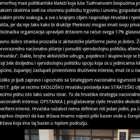
amorfnoj masi politikantske klateži koja luta Tuđmanovim bespućima povij
takvim okvirima sveli na otvorenu političku trgovinu i unosnu gospodars
svakim protiv svakoga, a sve s krajnjim ciljem rasprodaje Hrvatske i njeni
ništa, jer da nije tako kako bi drukčije Plenković mogao imati svoju priva
zločinačka organizacija upravljati državom na račun svega 17% glasov
Javno dobro stranka proizašla iz aktivističke platforme Javno je dobro. Že
prvorazredno nacionalno pitanje i ponuditi vjerodostojnu političku altern
Hrvatsku”. Dakle, brojne aktivističke udruge, pojedince i skupine koje se b
koji žele dosljednu i vjerodostojnu političku opciju koja će u jedinicama
općine, županije) zastupati prvenstveno društvene interese, imat će u nam
Koliko je ljudi zapravo i upoznato sa Strategijom nacionalne sigurnosti
2017. gdje se recimo EKOLOŠKU Hrvatsku postavlja kao STRATEŠKI cilj. Je
recimo jednu isto tako važnu stvar. To da hrvatska strategija nacionalne s
nacionalnih interesa; OPSTANKA ( proglašavanje cijele Hrvatske ekološkim
periferni interesi. Hrvatska nažalost nema definiran niti jedan jedini, pa ča
usprkos činjenici da kao država imamo najveći pitki bazen vode u Europi,
država koja ima taj bazen u toplom području.