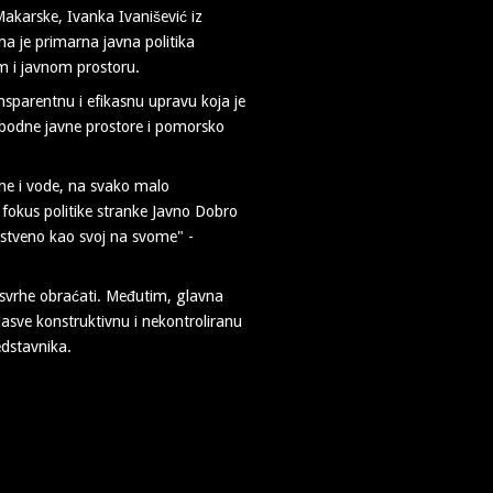
Makarske, Ivanka Ivanišević iz
ma je primarna javna politika
m i javnom prostoru.
nsparentnu i efikasnu upravu koja je
obodne javne prostore i pomorsko
ume i vode, na svako malo
u fokus politike stranke Javno Dobro
nstveno kao svoj na svome" -
 svrhe obraćati. Međutim, glavna
dasve konstruktivnu i nekontroliranu
edstavnika.