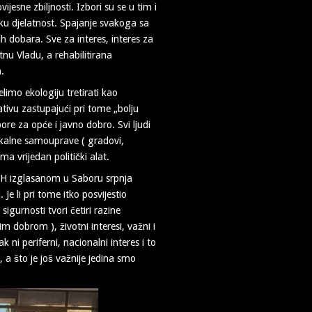
esne zbiljnosti. Izbori su se u tim i
ku djelatnost. Spajanje svakoga sa
h dobara. Sve za interes, interes za
tnu Vladu, a rehabilitirana
a.
limo ekologiju tretirati kao
ativu zastupajući pri tome „bolju
ore za opće i javno dobro. Svi ljudi
 lokalne samouprave ( gradovi,
a vrijedan politički alat.
 RH izglasanom u Saboru srpnja
 li pri tome itko posvijestio
igurnosti tvori četiri razine
 dobrom ), životni interesi, važni i
k ni periferni, nacionalni interes i to
 a što je još važnije jedina smo