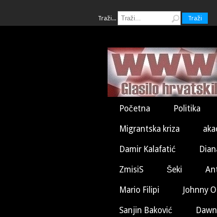
Traži...
Traži
Početna
Politika
Migrantska kriza
aka
Damir Kalafatić
Dian
ZmisiS
Šeki
An
Mario Filipi
Johnny O
Sanjin Baković
Dawn