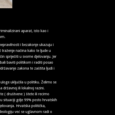
iminalizirani aparat, isto kao i
kom.
nepravilnosti i bezakonje ukazuju i
t traženje načina kako te ljude u
čin spriječiti u svome djelovanju. Jer
ali baviti politikom i raditi posao
ržavanje zakona te zaštita ljudi i
loge uključila u politiku. Želimo se
državnoj ili lokalnoj razini.
ite ( društvene ) štete ili recimo
u situaciji gdje 99% posto hrvatskih
elovanja. Hrvatska politička,
deologiju već se uglavnom radi o