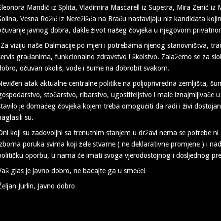
Eleonora Mandić iz Splita, Vladimira Mascarell iz Supetra, Mira Zenić iz 
Solina, Vesna Rožić iz Nerežišća na Braču nastavljaju niz kandidata koji
očuvanje javnog dobra, dakle život našeg čovjeka u njegovom privatno
"Za viziju naše Dalmacije po mjeri i potrebama njenog stanovništva, tra
servis građanima, funkcionalno zdravstvo i školstvo. Zalažemo se za sl
dobro, očuvan okoliš, vode i šume na dobrobit svakom.
Neviđen atak aktualne centralne politike na poljoprivredna zemljišta, š
gospodarstvo, stočarstvo, ribarstvo, ugostiteljstvo i male iznajmljivače 
stavilo je domaćeg čovjeka kojem treba omogućiti da radi i živi dostoja
naglasili su.
Oni koji su zadovoljni sa trenutnim stanjem u državi nema se potrebe ni
izborna poruka svima koji žele stvarne ( ne deklarativne promjene ) i na
političku oporbu, u nama će imati svoga vjerodostojnog i dosljednog pr
Vaš glas je javno dobro, ne bacajte ga u smeće!
Željan Jurlin, Javno dobro