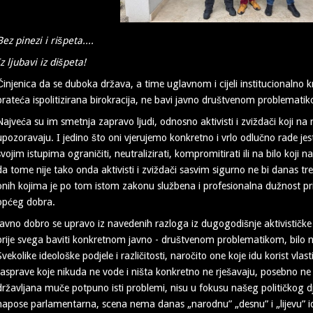
Bez pinezi i rišpeta....
Iz ljubavi iz dišpeta!
Činjenica da se duboka država, a time uglavnom i cijeli institucionalno kr
prateća ispolitizirana birokracija, ne bavi javno društvenom problemati
Najveća su im smetnja zapravo ljudi, odnosno aktivisti i zviždači koji na 
upozoravaju. I jedino što oni vjerujemo konkretno i vrlo odlučno rade jes
svojim istupima ograničiti, neutralizirati, kompromitirati ili na bilo koji na
da tome nije tako onda aktivisti i zviždači sasvim sigurno ne bi danas treb
onih kojima je po tom istom zakonu službena i profesionalna dužnost prid
općeg dobra.
Javno dobro se upravo iz navedenih razloga iz dugogodišnje aktivističke u
prije svega baviti konkretnom javno - društvenom problematikom, bilo na 
Svekolike ideološke podjele i različitosti, naročito one koje idu korist vlast
rasprave koje nikuda ne vode i ništa konkretno ne rješavaju, posebno ne 
državljana muče potpuno isti problemi, nisu u fokusu našeg političkog dj
napose parlamentarna, scena nema danas „narodnu” „desnu” i „lijevu” i