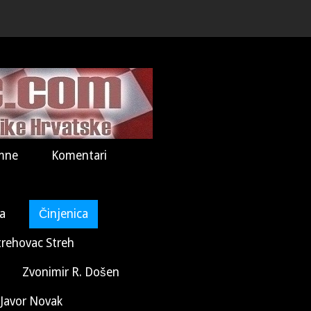
mne
Komentari
la
Činjenica
trehovac Streh
Zvonimir R. Došen
Javor Novak