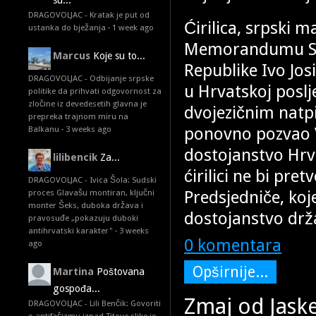
su...
DRAGOVOLJAC - Kratak je put od
Ćirilica, srpski m
ustanka do bježanja
·
1 week ago
Memorandumu SANU
Marcus
Koje su to...
Republike Ivo Josi
DRAGOVOLJAC - Odbijanje srpske
u Hrvatskoj poslj
politike da prihvati odgovornost za
zločine iz devedesetih glavna je
dvojezičnim natpi
prepreka trajnom miru na
ponovno pozvao V
Balkanu
·
3 weeks ago
dostojanstvo Hrv
lilibencik
Za...
ćirilici ne bi pre
DRAGOVOLJAC - Ivica Šola: Sudski
Predsjedniče, koje
proces Glavašu montiran, ključni
monter Šeks, duboka država i
dostojanstvo drža
pravosuđe „pokazuju duboki
antihrvatski karakter"
·
3 weeks
0 komentara
ago
Opširnije...
Martina
Poštovana
gospođa...
Zmaj od Jaske
DRAGOVOLJAC - Lili Benčik: Govoriti