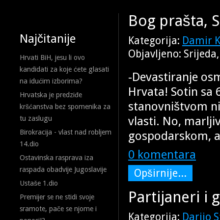
Bog prašta, S
Najčitanije
Kategorija:
Damir K
Objavljeno: Srijeda
Hrvati BiH, jesu li ovo
kandidati za koje ćete glasati
-Devastiranje osm
na idućim izborima?
Hrvata! Sotin sa
Hrvatska je predziđe
stanovništvom ni
kršćanstva bez spomenika za
vlasti. No, marlji
tu zaslugu
Birokracija - vlast nad robljem
gospodarskom, a 
14.dio
0 komentara
Ostavinska rasprava iza
raspada obadvije Jugoslavije
Opširnije...
Ustaše 1.dio
Partijaneri i 
Premijer se ne stidi svoje
sramote, pače se njome i
Kategorija:
Darijo 